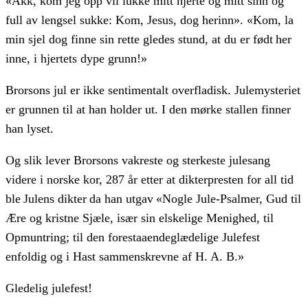
«Akk, kom jeg opp vil lukke mitt hjerte og mitt sinn og
full av lengsel sukke: Kom, Jesus, dog herinn». «Kom, la
min sjel dog finne sin rette gledes stund, at du er født her
inne, i hjertets dype grunn!»
Brorsons jul er ikke sentimentalt overfladisk. Julemysteriet
er grunnen til at han holder ut. I den mørke stallen finner
han lyset.
Og slik lever Brorsons vakreste og sterkeste julesang
videre i norske kor, 287 år etter at dikterpresten for all tid
ble Julens dikter da han utgav «Nogle Jule-Psalmer, Gud til
Ære og kristne Sjæle, især sin elskelige Menighed, til
Opmuntring; til den forestaaendeglædelige Julefest
enfoldig og i Hast sammenskrevne af H. A. B.»
Gledelig julefest!