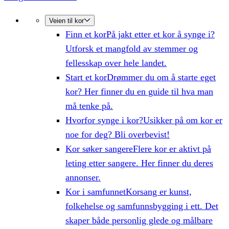
Veien til kor
Finn et kor
På jakt etter et kor å synge i?
Utforsk et mangfold av stemmer og
fellesskap over hele landet.
Start et kor
Drømmer du om å starte eget
kor? Her finner du en guide til hva man
må tenke på.
Hvorfor synge i kor?
Usikker på om kor er
noe for deg? Bli overbevist!
Kor søker sangere
Flere kor er aktivt på
leting etter sangere. Her finner du deres
annonser.
Kor i samfunnet
Korsang er kunst,
folkehelse og samfunnsbygging i ett. Det
skaper både personlig glede og målbare