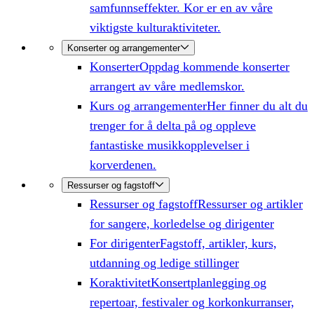
samfunnseffekter. Kor er en av våre
viktigste kulturaktiviteter.
Konserter og arrangementer
Konserter
Oppdag kommende konserter
arrangert av våre medlemskor.
Kurs og arrangementer
Her finner du alt du
trenger for å delta på og oppleve
fantastiske musikkopplevelser i
korverdenen.
Ressurser og fagstoff
Ressurser og fagstoff
Ressurser og artikler
for sangere, korledelse og dirigenter
For dirigenter
Fagstoff, artikler, kurs,
utdanning og ledige stillinger
Koraktivitet
Konsertplanlegging og
repertoar, festivaler og korkonkurranser,