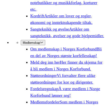
notebutikker og musikkforlag, korturer
etc.
Kordrift
Artikler om lover og regler,
økonomi og inntektsskapende tiltak.
Sangteknikk og øvelse
Artikler om
sangteknikk, øvelser og gode hjelpemidler.
Medlemskap
Om medlemskap i Norges Korforbund
Bli
en del av Norges største korfellesskap!
Meld deg inn her
Her finner du skjema for
å bli medlem i Norges Korforbund.
Støtteordninger
Vi forvalter flere ulike
støtteordninger for kor og dirigenter.
Fordelsregnskap
Å være medlem i Norge
Korforbund lønner seg!
Medlemsfordeler
Som medlem i Norges