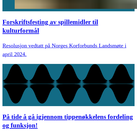
Forskriftsfesting av spillemidler til
kulturformål
Resolusjon vedtatt på Norges Korforbunds Landsmøte i
april 2024.
På tide å gå igjennom tippenøkkelens fordeling
og funksjon!