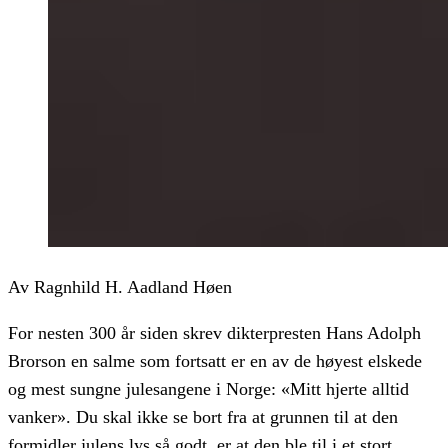
Av Ragnhild H. Aadland Høen
For nesten 300 år siden skrev dikterpresten Hans Adolph
Brorson en salme som fortsatt er en av de høyest elskede
og mest sungne julesangene i Norge: «Mitt hjerte alltid
vanker». Du skal ikke se bort fra at grunnen til at den
formidler julens lys så godt, er at den ble til i et stort