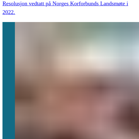
Resolusjon vedtatt på Norges Korforbunds Landsmøte i
2022.