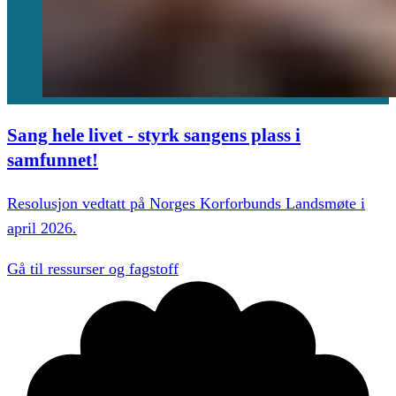
Sang hele livet - styrk sangens plass i
samfunnet!
Resolusjon vedtatt på Norges Korforbunds Landsmøte i
april 2026.
Gå til ressurser og fagstoff