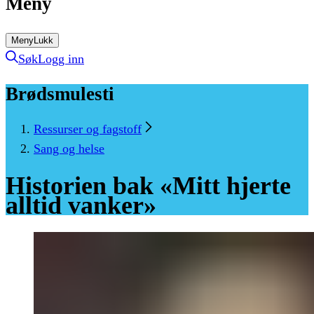
Meny
Meny
Lukk
Søk
Logg inn
Brødsmulesti
Ressurser og fagstoff
Sang og helse
Historien
bak
«Mitt
hjerte
alltid
vanker»