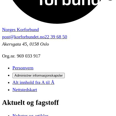
Norges Korforbund
post@korforbundet.no
22 39 68 50
Akersgata 45, 0158 Oslo
Org.nr.
969 033 917
Personvern
Administrer informasjonskapsler
Alt innhold fra A til Å
Nettstedskart
Aktuelt
og
fagstoff
Nyheter og artikler