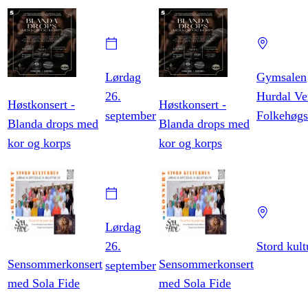
Lørdag
Gymsalen
26.
Hurdal Ve
Høstkonsert -
Høstkonsert -
september
Folkehøgs
Blanda drops med
Blanda drops med
kor og korps
kor og korps
Lørdag
26.
Stord kult
Sensommerkonsert
Sensommerkonsert
september
med Sola Fide
med Sola Fide