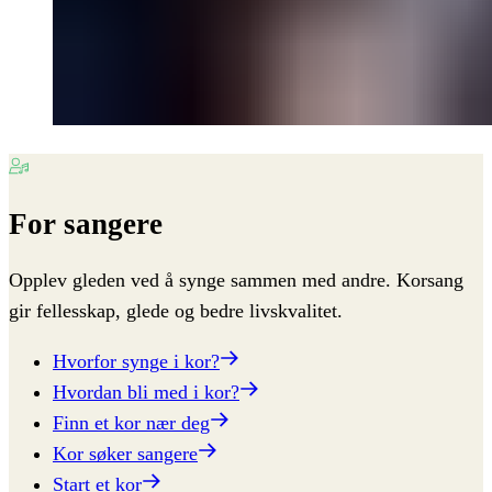
For
sangere
Opplev gleden ved å synge sammen med andre. Korsang
gir fellesskap, glede og bedre livskvalitet.
Hvorfor synge i kor?
Hvordan bli med i kor?
Finn et kor nær deg
Kor søker sangere
Start et kor