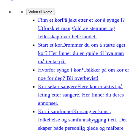
Veien til kor
Finn et kor
På jakt etter et kor å synge i?
Utforsk et mangfold av stemmer og
fellesskap over hele landet.
Start et kor
Drømmer du om å starte eget
kor? Her finner du en guide til hva man
må tenke på.
Hvorfor synge i kor?
Usikker på om kor er
noe for deg? Bli overbevist!
Kor søker sangere
Flere kor er aktivt på
leting etter sangere. Her finner du deres
annonser.
Kor i samfunnet
Korsang er kunst,
folkehelse og samfunnsbygging i ett. Det
skaper både personlig glede og målbare