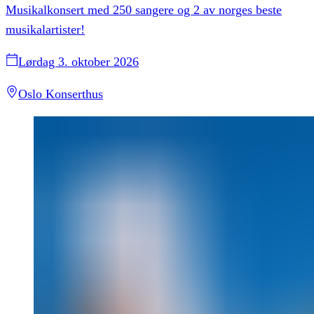
Musikalkonsert med 250 sangere og 2 av norges beste
musikalartister!
Lørdag 3. oktober 2026
Oslo Konserthus