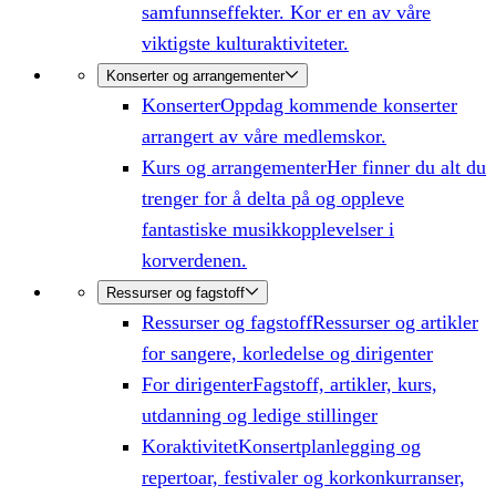
samfunnseffekter. Kor er en av våre
viktigste kulturaktiviteter.
Konserter og arrangementer
Konserter
Oppdag kommende konserter
arrangert av våre medlemskor.
Kurs og arrangementer
Her finner du alt du
trenger for å delta på og oppleve
fantastiske musikkopplevelser i
korverdenen.
Ressurser og fagstoff
Ressurser og fagstoff
Ressurser og artikler
for sangere, korledelse og dirigenter
For dirigenter
Fagstoff, artikler, kurs,
utdanning og ledige stillinger
Koraktivitet
Konsertplanlegging og
repertoar, festivaler og korkonkurranser,