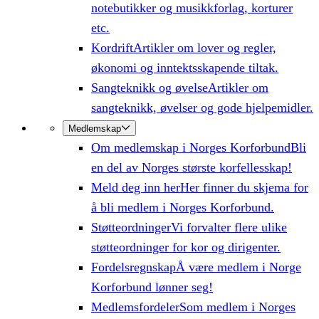
notebutikker og musikkforlag, korturer
etc.
Kordrift
Artikler om lover og regler,
økonomi og inntektsskapende tiltak.
Sangteknikk og øvelse
Artikler om
sangteknikk, øvelser og gode hjelpemidler.
Medlemskap
Om medlemskap i Norges Korforbund
Bli
en del av Norges største korfellesskap!
Meld deg inn her
Her finner du skjema for
å bli medlem i Norges Korforbund.
Støtteordninger
Vi forvalter flere ulike
støtteordninger for kor og dirigenter.
Fordelsregnskap
Å være medlem i Norge
Korforbund lønner seg!
Medlemsfordeler
Som medlem i Norges