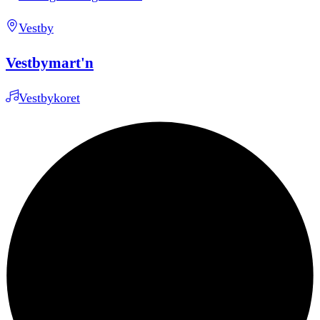
Vestby
Vestbymart'n
Vestbykoret