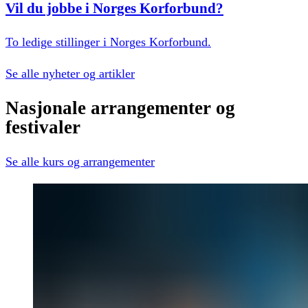
Vil du jobbe i Norges Korforbund?
To ledige stillinger i Norges Korforbund.
Se alle
nyheter og artikler
Nasjonale
arrangementer
og
festivaler
Se alle
kurs og arrangementer