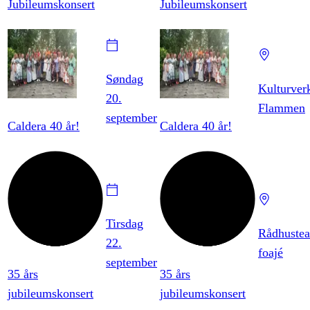
Jubileumskonsert
Jubileumskonsert
Søndag
Kulturver
20.
Flammen
september
Caldera 40 år!
Caldera 40 år!
Tirsdag
Rådhustea
22.
foajé
september
35 års
35 års
jubileumskonsert
jubileumskonsert