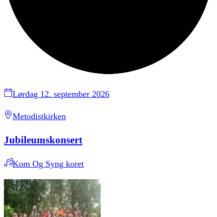
Lørdag 12. september 2026
Metodistkirken
Jubileumskonsert
Kom Og Syng koret