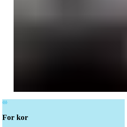
For
kor