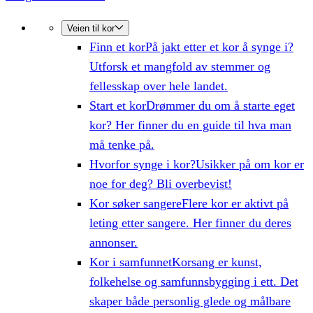
Veien til kor
Finn et kor
På jakt etter et kor å synge i?
Utforsk et mangfold av stemmer og
fellesskap over hele landet.
Start et kor
Drømmer du om å starte eget
kor? Her finner du en guide til hva man
må tenke på.
Hvorfor synge i kor?
Usikker på om kor er
noe for deg? Bli overbevist!
Kor søker sangere
Flere kor er aktivt på
leting etter sangere. Her finner du deres
annonser.
Kor i samfunnet
Korsang er kunst,
folkehelse og samfunnsbygging i ett. Det
skaper både personlig glede og målbare