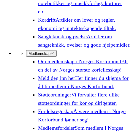
notebutikker og musikkforlag, korturer
etc.
Kordrift
Artikler om lover og regler,
økonomi og inntektsskapende tiltak.
Sangteknikk og øvelse
Artikler om
sangteknikk, øvelser og gode hjelpemidler.
Medlemskap
Om medlemskap i Norges Korforbund
Bli
en del av Norges største korfellesskap!
Meld deg inn her
Her finner du skjema for
å bli medlem i Norges Korforbund.
Støtteordninger
Vi forvalter flere ulike
støtteordninger for kor og dirigenter.
Fordelsregnskap
Å være medlem i Norge
Korforbund lønner seg!
Medlemsfordeler
Som medlem i Norges