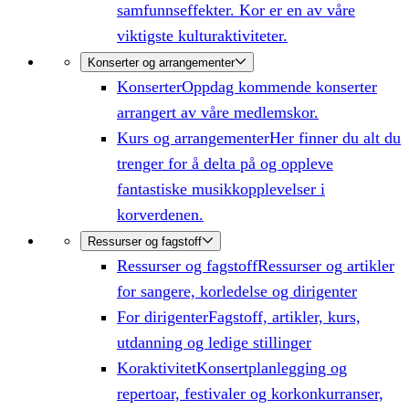
samfunnseffekter. Kor er en av våre
viktigste kulturaktiviteter.
Konserter og arrangementer
Konserter
Oppdag kommende konserter
arrangert av våre medlemskor.
Kurs og arrangementer
Her finner du alt du
trenger for å delta på og oppleve
fantastiske musikkopplevelser i
korverdenen.
Ressurser og fagstoff
Ressurser og fagstoff
Ressurser og artikler
for sangere, korledelse og dirigenter
For dirigenter
Fagstoff, artikler, kurs,
utdanning og ledige stillinger
Koraktivitet
Konsertplanlegging og
repertoar, festivaler og korkonkurranser,