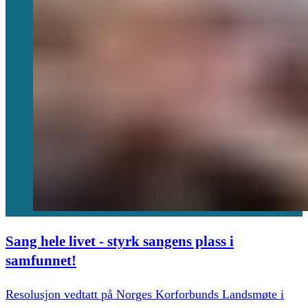
Sang hele livet - styrk sangens plass i
samfunnet!
Resolusjon vedtatt på Norges Korforbunds Landsmøte i