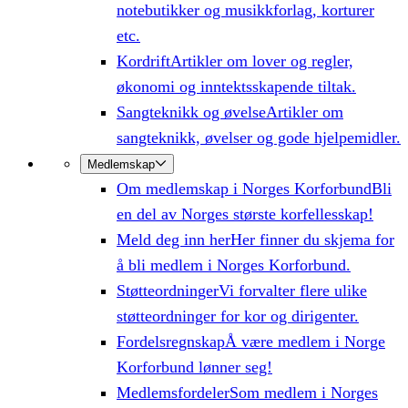
notebutikker og musikkforlag, korturer
etc.
Kordrift
Artikler om lover og regler,
økonomi og inntektsskapende tiltak.
Sangteknikk og øvelse
Artikler om
sangteknikk, øvelser og gode hjelpemidler.
Medlemskap
Om medlemskap i Norges Korforbund
Bli
en del av Norges største korfellesskap!
Meld deg inn her
Her finner du skjema for
å bli medlem i Norges Korforbund.
Støtteordninger
Vi forvalter flere ulike
støtteordninger for kor og dirigenter.
Fordelsregnskap
Å være medlem i Norge
Korforbund lønner seg!
Medlemsfordeler
Som medlem i Norges