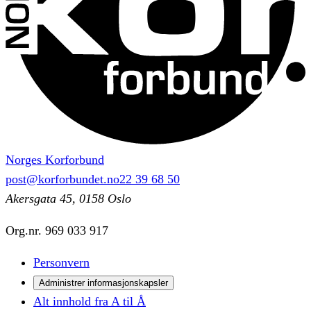
Norges Korforbund
post@korforbundet.no
22 39 68 50
Akersgata 45, 0158 Oslo
Org.nr.
969 033 917
Personvern
Administrer informasjonskapsler
Alt innhold fra A til Å