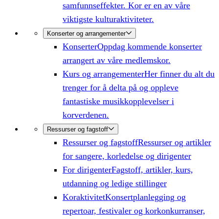
samfunnseffekter. Kor er en av våre
viktigste kulturaktiviteter.
Konserter og arrangementer
Konserter
Oppdag kommende konserter
arrangert av våre medlemskor.
Kurs og arrangementer
Her finner du alt du
trenger for å delta på og oppleve
fantastiske musikkopplevelser i
korverdenen.
Ressurser og fagstoff
Ressurser og fagstoff
Ressurser og artikler
for sangere, korledelse og dirigenter
For dirigenter
Fagstoff, artikler, kurs,
utdanning og ledige stillinger
Koraktivitet
Konsertplanlegging og
repertoar, festivaler og korkonkurranser,