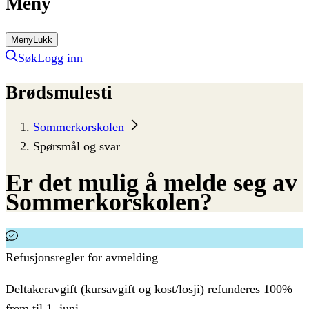
Meny
Meny
Lukk
Søk
Logg inn
Brødsmulesti
Sommerkorskolen
Spørsmål og svar
Er
det
mulig
å
melde
seg
av
Sommerkorskolen?
Refusjonsregler for avmelding
Deltakeravgift (kursavgift og kost/losji) refunderes 100%
frem til 1. juni.