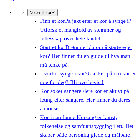
Veien til kor
Finn et kor
På jakt etter et kor å synge i?
Utforsk et mangfold av stemmer og
fellesskap over hele landet.
Start et kor
Drømmer du om å starte eget
kor? Her finner du en guide til hva man
må tenke på.
Hvorfor synge i kor?
Usikker på om kor er
noe for deg? Bli overbevist!
Kor søker sangere
Flere kor er aktivt på
leting etter sangere. Her finner du deres
annonser.
Kor i samfunnet
Korsang er kunst,
folkehelse og samfunnsbygging i ett. Det
skaper både personlig glede og målbare