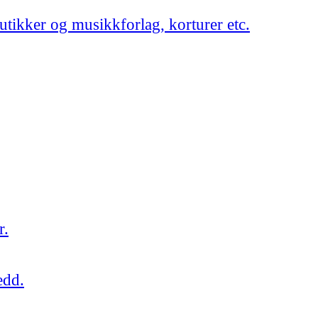
utikker og musikkforlag, korturer etc.
r.
edd.