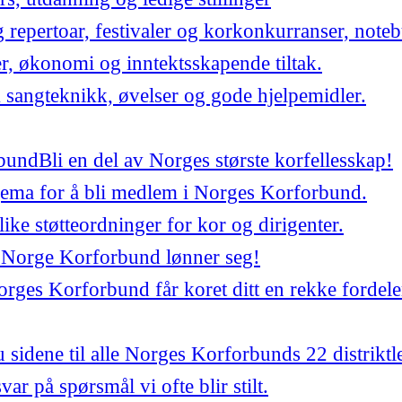
repertoar, festivaler og korkonkurranser, noteb
er, økonomi og inntektsskapende tiltak.
 sangteknikk, øvelser og gode hjelpemidler.
bund
Bli en del av Norges største korfellesskap!
jema for å bli medlem i Norges Korforbund.
ulike støtteordninger for kor og dirigenter.
 Norge Korforbund lønner seg!
ges Korforbund får koret ditt en rekke fordele
 sidene til alle Norges Korforbunds 22 distriktl
var på spørsmål vi ofte blir stilt.