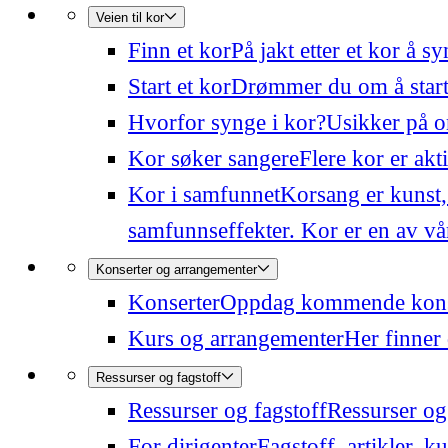
Veien til kor
Finn et kor
På jakt etter et kor å 
Start et kor
Drømmer du om å starte
Hvorfor synge i kor?
Usikker på o
Kor søker sangere
Flere kor er akt
Kor i samfunnet
Korsang er kunst,
samfunnseffekter. Kor er en av våre
Konserter og arrangementer
Konserter
Oppdag kommende konser
Kurs og arrangementer
Her finner 
Ressurser og fagstoff
Ressurser og fagstoff
Ressurser og 
For dirigenter
Fagstoff, artikler, k