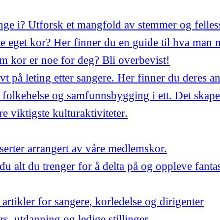
synge i? Utforsk et mangfold av stemmer og felles
 eget kor? Her finner du en guide til hva man 
m kor er noe for deg? Bli overbevist!
ivt på leting etter sangere. Her finner du deres a
 folkehelse og samfunnsbygging i ett. Det skape
 viktigste kulturaktiviteter.
ter arrangert av våre medlemskor.
du alt du trenger for å delta på og oppleve fant
artikler for sangere, korledelse og dirigenter
urs, utdanning og ledige stillinger