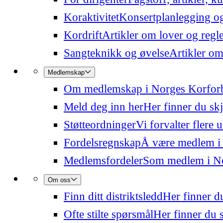
Koraktivitet
Konsertplanlegging og 
Kordrift
Artikler om lover og regl
Sangteknikk og øvelse
Artikler om
Medlemskap
Om medlemskap i Norges Korfor
Meld deg inn her
Her finner du sk
Støtteordninger
Vi forvalter flere 
Fordelsregnskap
Å være medlem i
Medlemsfordeler
Som medlem i Nor
Om oss
Finn ditt distriktsledd
Her finner du
Ofte stilte spørsmål
Her finner du s