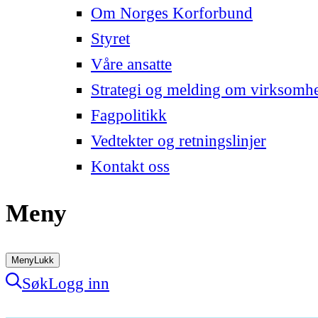
Om Norges Korforbund
Styret
Våre ansatte
Strategi og melding om virksomh
Fagpolitikk
Vedtekter og retningslinjer
Kontakt oss
Meny
Meny
Lukk
Søk
Logg inn