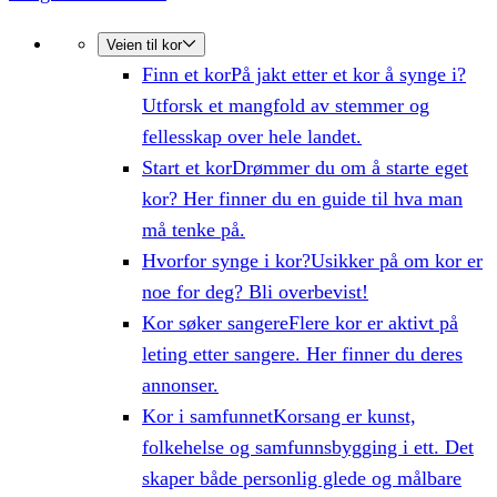
Veien til kor
Finn et kor
På jakt etter et kor å synge i?
Utforsk et mangfold av stemmer og
fellesskap over hele landet.
Start et kor
Drømmer du om å starte eget
kor? Her finner du en guide til hva man
må tenke på.
Hvorfor synge i kor?
Usikker på om kor er
noe for deg? Bli overbevist!
Kor søker sangere
Flere kor er aktivt på
leting etter sangere. Her finner du deres
annonser.
Kor i samfunnet
Korsang er kunst,
folkehelse og samfunnsbygging i ett. Det
skaper både personlig glede og målbare