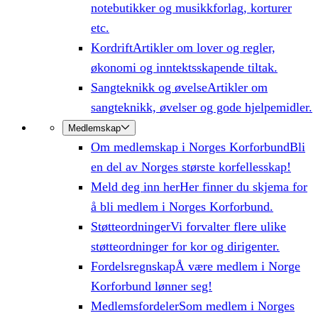
notebutikker og musikkforlag, korturer
etc.
Kordrift
Artikler om lover og regler,
økonomi og inntektsskapende tiltak.
Sangteknikk og øvelse
Artikler om
sangteknikk, øvelser og gode hjelpemidler.
Medlemskap
Om medlemskap i Norges Korforbund
Bli
en del av Norges største korfellesskap!
Meld deg inn her
Her finner du skjema for
å bli medlem i Norges Korforbund.
Støtteordninger
Vi forvalter flere ulike
støtteordninger for kor og dirigenter.
Fordelsregnskap
Å være medlem i Norge
Korforbund lønner seg!
Medlemsfordeler
Som medlem i Norges