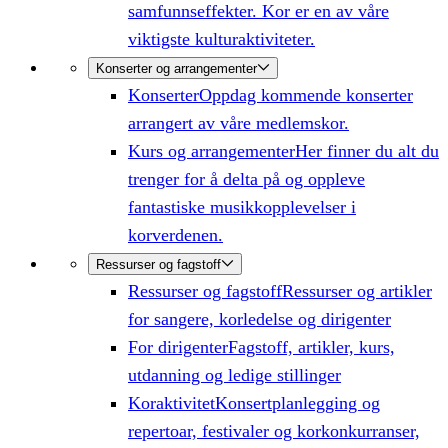
samfunnseffekter. Kor er en av våre
viktigste kulturaktiviteter.
Konserter og arrangementer
Konserter
Oppdag kommende konserter
arrangert av våre medlemskor.
Kurs og arrangementer
Her finner du alt du
trenger for å delta på og oppleve
fantastiske musikkopplevelser i
korverdenen.
Ressurser og fagstoff
Ressurser og fagstoff
Ressurser og artikler
for sangere, korledelse og dirigenter
For dirigenter
Fagstoff, artikler, kurs,
utdanning og ledige stillinger
Koraktivitet
Konsertplanlegging og
repertoar, festivaler og korkonkurranser,