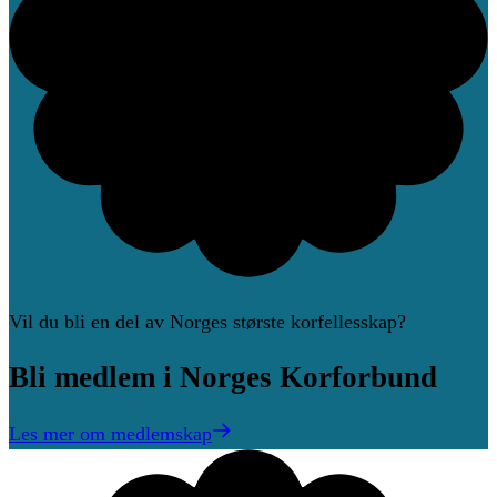
Vil du bli en del av Norges største korfellesskap?
Bli
medlem
i
Norges
Korforbund
Les mer om medlemskap