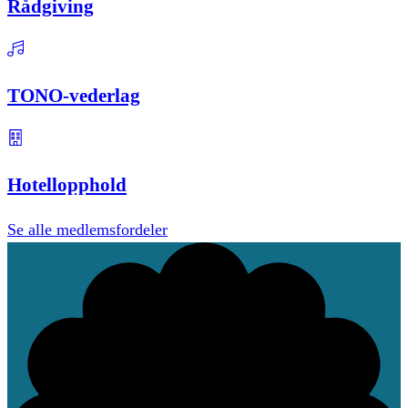
Rådgiving
TONO-vederlag
Hotellopphold
Se alle medlemsfordeler