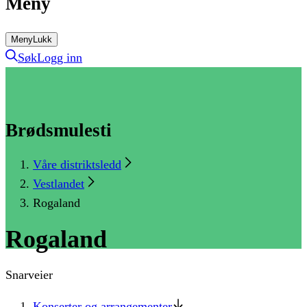
Meny
Meny
Lukk
Søk
Logg inn
Brødsmulesti
Våre distriktsledd
Vestlandet
Rogaland
Rogaland
Snarveier
Konserter og arrangementer