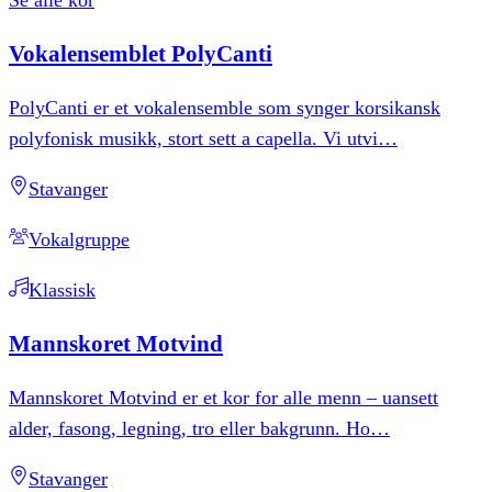
Vokalensemblet
PolyCanti
PolyCanti er et vokalensemble som synger korsikansk
polyfonisk musikk, stort sett a capella. Vi utvi
…
Stavanger
Vokalgruppe
Klassisk
Mannskoret
Motvind
Mannskoret Motvind er et kor for alle menn – uansett
alder, fasong, legning, tro eller bakgrunn. Ho
…
Stavanger