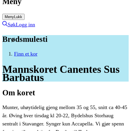
Meny
Meny
Lukk
Søk
Logg inn
Brødsmulesti
Finn et kor
Mannskoret
Canentes
Sus
Barbatus
Om koret
Munter, uhøytidelig gjeng mellom 35 og 55, snitt ca 40-45
år. Øving hver tirsdag kl 20-22, Bydelshus Storhaug
sentralt i Stavanger. Synger kun Accapella. Vi gjør spenn