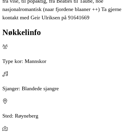
fra vise, til popaktig, fra Beatles til Taube, noe
nasjonalromantisk (naar fjordene blaaner ++) Ta gjerne
kontakt med Geir Ulriksen på 91641669
Nøkkelinfo
Type kor:
Mannskor
Sjanger:
Blandede sjangre
Sted:
Røyneberg