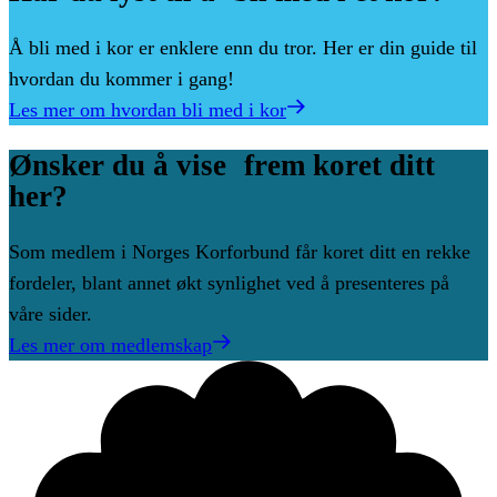
Å bli med i kor er enklere enn du tror. Her er din guide til
hvordan du kommer i gang!
Les mer om hvordan bli med i kor
Ønsker
du
å
vise frem
koret
ditt
her?
Som medlem i Norges Korforbund får koret ditt en rekke
fordeler, blant annet økt synlighet ved å presenteres på
våre sider.
Les mer om medlemskap