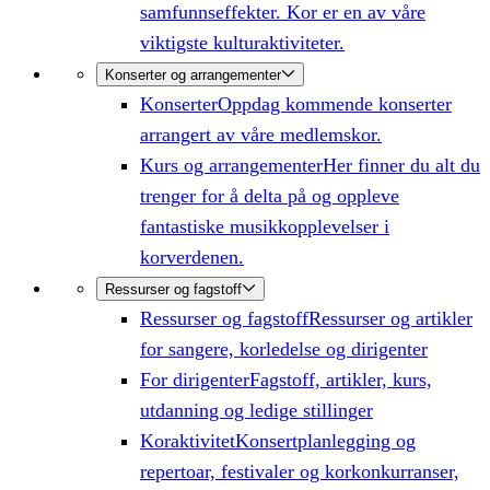
samfunnseffekter. Kor er en av våre
viktigste kulturaktiviteter.
Konserter og arrangementer
Konserter
Oppdag kommende konserter
arrangert av våre medlemskor.
Kurs og arrangementer
Her finner du alt du
trenger for å delta på og oppleve
fantastiske musikkopplevelser i
korverdenen.
Ressurser og fagstoff
Ressurser og fagstoff
Ressurser og artikler
for sangere, korledelse og dirigenter
For dirigenter
Fagstoff, artikler, kurs,
utdanning og ledige stillinger
Koraktivitet
Konsertplanlegging og
repertoar, festivaler og korkonkurranser,