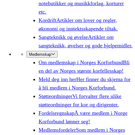
notebutikker og musikkforlag, korturer
etc.
Kordrift
Artikler om lover og regler,
økonomi og inntektsskapende tiltak.
Sangteknikk og øvelse
Artikler om
sangteknikk, øvelser og gode hjelpemidler.
Medlemskap
Om medlemskap i Norges Korforbund
Bli
en del av Norges største korfellesskap!
Meld deg inn her
Her finner du skjema for
å bli medlem i Norges Korforbund.
Støtteordninger
Vi forvalter flere ulike
støtteordninger for kor og dirigenter.
Fordelsregnskap
Å være medlem i Norge
Korforbund lønner seg!
Medlemsfordeler
Som medlem i Norges