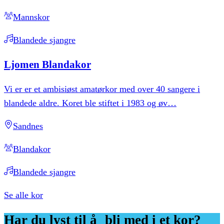
Mannskor
Blandede sjangre
Ljomen
Blandakor
Vi er er et ambisiøst amatørkor med over 40 sangere i
blandede aldre. Koret ble stiftet i 1983 og øv
…
Sandnes
Blandakor
Blandede sjangre
Se alle kor
Har
du
lyst
til
å bli
med
i
et
kor?