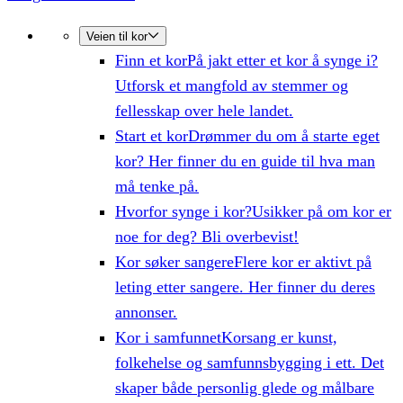
Veien til kor
Finn et kor
På jakt etter et kor å synge i?
Utforsk et mangfold av stemmer og
fellesskap over hele landet.
Start et kor
Drømmer du om å starte eget
kor? Her finner du en guide til hva man
må tenke på.
Hvorfor synge i kor?
Usikker på om kor er
noe for deg? Bli overbevist!
Kor søker sangere
Flere kor er aktivt på
leting etter sangere. Her finner du deres
annonser.
Kor i samfunnet
Korsang er kunst,
folkehelse og samfunnsbygging i ett. Det
skaper både personlig glede og målbare