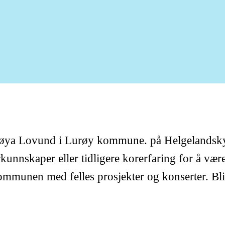
å øya Lovund i Lurøy kommune. på Helgelandskys
forkunnskaper eller tidligere korerfaring for å væ
munen med felles prosjekter og konserter. Bli med