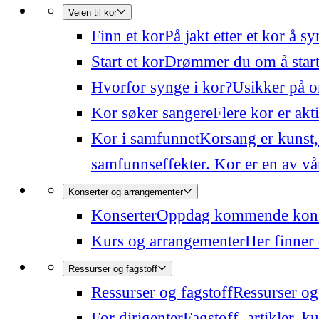
Veien til kor
Finn et kor
På jakt etter et kor å 
Start et kor
Drømmer du om å starte
Hvorfor synge i kor?
Usikker på o
Kor søker sangere
Flere kor er akt
Kor i samfunnet
Korsang er kunst,
samfunnseffekter. Kor er en av våre
Konserter og arrangementer
Konserter
Oppdag kommende konser
Kurs og arrangementer
Her finner 
Ressurser og fagstoff
Ressurser og fagstoff
Ressurser og 
For dirigenter
Fagstoff, artikler, k