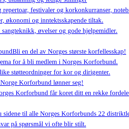
repertoar, festivaler og korkonkurranser, noteb
er, økonomi og inntektsskapende tiltak.
 sangteknikk, øvelser og gode hjelpemidler.
bund
Bli en del av Norges største korfellesskap!
jema for å bli medlem i Norges Korforbund.
ulike støtteordninger for kor og dirigenter.
 Norge Korforbund lønner seg!
ges Korforbund får koret ditt en rekke fordele
 sidene til alle Norges Korforbunds 22 distriktl
var på spørsmål vi ofte blir stilt.