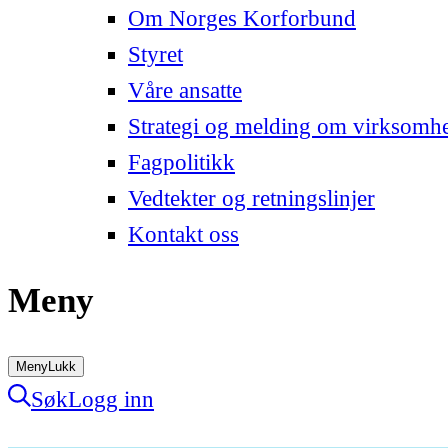
Om Norges Korforbund
Styret
Våre ansatte
Strategi og melding om virksomh
Fagpolitikk
Vedtekter og retningslinjer
Kontakt oss
Meny
Meny
Lukk
Søk
Logg inn