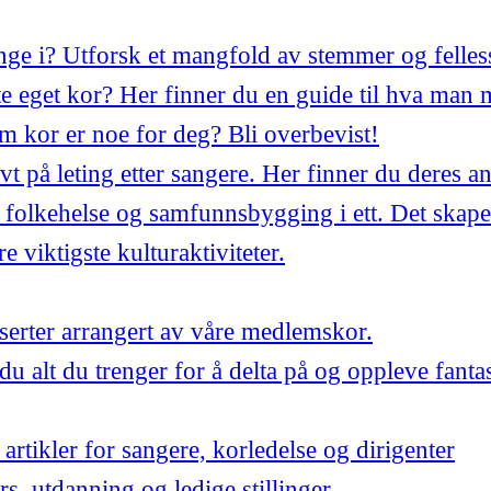
synge i? Utforsk et mangfold av stemmer og felles
 eget kor? Her finner du en guide til hva man 
m kor er noe for deg? Bli overbevist!
ivt på leting etter sangere. Her finner du deres a
 folkehelse og samfunnsbygging i ett. Det skape
 viktigste kulturaktiviteter.
ter arrangert av våre medlemskor.
du alt du trenger for å delta på og oppleve fant
artikler for sangere, korledelse og dirigenter
urs, utdanning og ledige stillinger