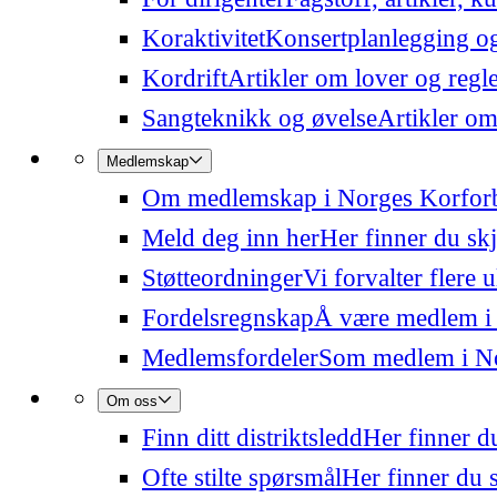
Koraktivitet
Konsertplanlegging og 
Kordrift
Artikler om lover og regl
Sangteknikk og øvelse
Artikler om
Medlemskap
Om medlemskap i Norges Korfor
Meld deg inn her
Her finner du sk
Støtteordninger
Vi forvalter flere 
Fordelsregnskap
Å være medlem i
Medlemsfordeler
Som medlem i Nor
Om oss
Finn ditt distriktsledd
Her finner du
Ofte stilte spørsmål
Her finner du s