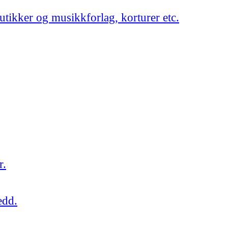
utikker og musikkforlag, korturer etc.
r.
edd.