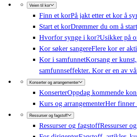
Veien til kor
Finn et kor
På jakt etter et kor å 
Start et kor
Drømmer du om å starte
Hvorfor synge i kor?
Usikker på o
Kor søker sangere
Flere kor er akt
Kor i samfunnet
Korsang er kunst,
samfunnseffekter. Kor er en av våre
Konserter og arrangementer
Konserter
Oppdag kommende konser
Kurs og arrangementer
Her finner 
Ressurser og fagstoff
Ressurser og fagstoff
Ressurser og 
For dirigenter
Fagstoff, artikler, k