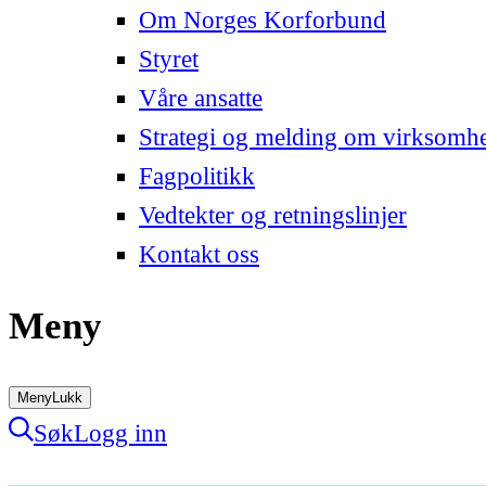
Om Norges Korforbund
Styret
Våre ansatte
Strategi og melding om virksomh
Fagpolitikk
Vedtekter og retningslinjer
Kontakt oss
Meny
Meny
Lukk
Søk
Logg inn