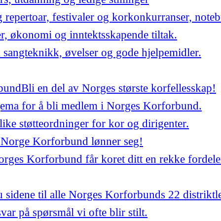
repertoar, festivaler og korkonkurranser, noteb
er, økonomi og inntektsskapende tiltak.
 sangteknikk, øvelser og gode hjelpemidler.
bund
Bli en del av Norges største korfellesskap!
jema for å bli medlem i Norges Korforbund.
ulike støtteordninger for kor og dirigenter.
 Norge Korforbund lønner seg!
ges Korforbund får koret ditt en rekke fordele
 sidene til alle Norges Korforbunds 22 distriktl
var på spørsmål vi ofte blir stilt.