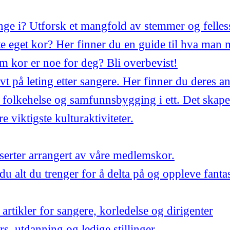
synge i? Utforsk et mangfold av stemmer og felles
 eget kor? Her finner du en guide til hva man 
m kor er noe for deg? Bli overbevist!
ivt på leting etter sangere. Her finner du deres a
 folkehelse og samfunnsbygging i ett. Det skape
 viktigste kulturaktiviteter.
ter arrangert av våre medlemskor.
du alt du trenger for å delta på og oppleve fant
artikler for sangere, korledelse og dirigenter
urs, utdanning og ledige stillinger