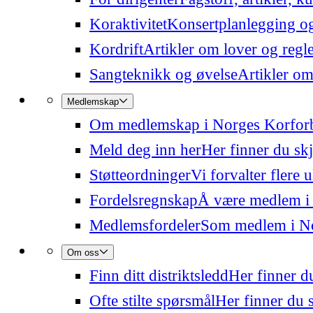
Koraktivitet
Konsertplanlegging og 
Kordrift
Artikler om lover og regl
Sangteknikk og øvelse
Artikler om
Medlemskap
Om medlemskap i Norges Korfor
Meld deg inn her
Her finner du sk
Støtteordninger
Vi forvalter flere 
Fordelsregnskap
Å være medlem i
Medlemsfordeler
Som medlem i Nor
Om oss
Finn ditt distriktsledd
Her finner du
Ofte stilte spørsmål
Her finner du s