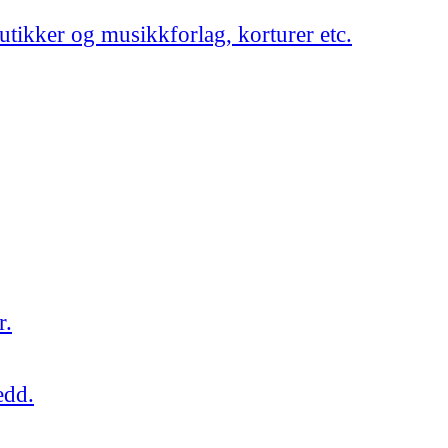
utikker og musikkforlag, korturer etc.
r.
edd.