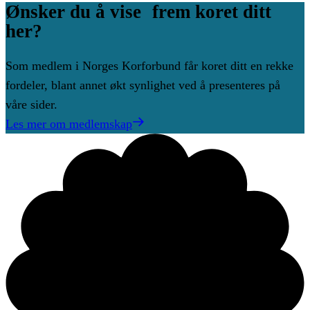
Ønsker
du
å
vise frem
koret
ditt
her?
Som medlem i Norges Korforbund får koret ditt en rekke
fordeler, blant annet økt synlighet ved å presenteres på
våre sider.
Les mer om medlemskap