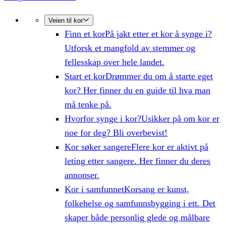
Veien til kor
Finn et kor
På jakt etter et kor å synge i?
Utforsk et mangfold av stemmer og
fellesskap over hele landet.
Start et kor
Drømmer du om å starte eget
kor? Her finner du en guide til hva man
må tenke på.
Hvorfor synge i kor?
Usikker på om kor er
noe for deg? Bli overbevist!
Kor søker sangere
Flere kor er aktivt på
leting etter sangere. Her finner du deres
annonser.
Kor i samfunnet
Korsang er kunst,
folkehelse og samfunnsbygging i ett. Det
skaper både personlig glede og målbare