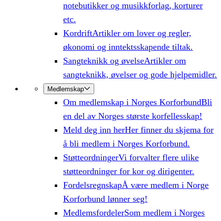
notebutikker og musikkforlag, korturer
etc.
Kordrift
Artikler om lover og regler,
økonomi og inntektsskapende tiltak.
Sangteknikk og øvelse
Artikler om
sangteknikk, øvelser og gode hjelpemidler.
Medlemskap
Om medlemskap i Norges Korforbund
Bli
en del av Norges største korfellesskap!
Meld deg inn her
Her finner du skjema for
å bli medlem i Norges Korforbund.
Støtteordninger
Vi forvalter flere ulike
støtteordninger for kor og dirigenter.
Fordelsregnskap
Å være medlem i Norge
Korforbund lønner seg!
Medlemsfordeler
Som medlem i Norges