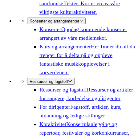
samfunnseffekter. Kor er en av våre
viktigste kulturaktiviteter.
Konserter og arrangementer
Konserter
Oppdag kommende konserter
arrangert av våre medlemskor.
Kurs og arrangementer
Her finner du alt du
trenger for å delta på og oppleve
fantastiske musikkopplevelser i
korverdenen.
Ressurser og fagstoff
Ressurser og fagstoff
Ressurser og artikler
for sangere, korledelse og dirigenter
For dirigenter
Fagstoff, artikler, kurs,
utdanning og ledige stillinger
Koraktivitet
Konsertplanlegging og
repertoar, festivaler og korkonkurranser,