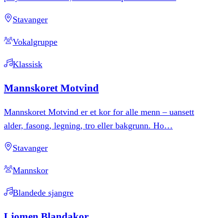
Stavanger
Vokalgruppe
Klassisk
Mannskoret
Motvind
Mannskoret Motvind er et kor for alle menn – uansett
alder, fasong, legning, tro eller bakgrunn. Ho
…
Stavanger
Mannskor
Blandede sjangre
Ljomen
Blandakor