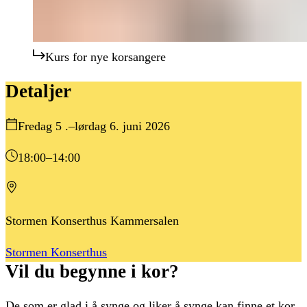
Kurs for nye korsangere
Detaljer
Fredag 5 .–lørdag 6. juni 2026
18:00
–14:00
Stormen Konserthus Kammersalen
Stormen Konserthus
Vil du begynne i kor?
De som er glad i å synge og liker å synge kan finne et kor