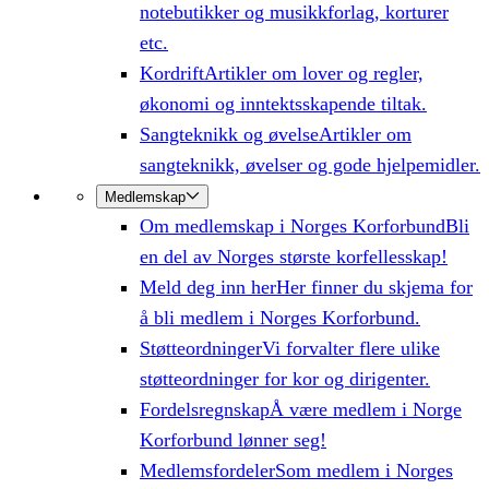
notebutikker og musikkforlag, korturer
etc.
Kordrift
Artikler om lover og regler,
økonomi og inntektsskapende tiltak.
Sangteknikk og øvelse
Artikler om
sangteknikk, øvelser og gode hjelpemidler.
Medlemskap
Om medlemskap i Norges Korforbund
Bli
en del av Norges største korfellesskap!
Meld deg inn her
Her finner du skjema for
å bli medlem i Norges Korforbund.
Støtteordninger
Vi forvalter flere ulike
støtteordninger for kor og dirigenter.
Fordelsregnskap
Å være medlem i Norge
Korforbund lønner seg!
Medlemsfordeler
Som medlem i Norges