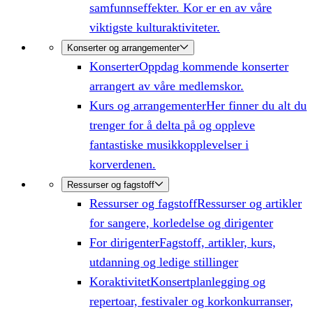
samfunnseffekter. Kor er en av våre
viktigste kulturaktiviteter.
Konserter og arrangementer
Konserter
Oppdag kommende konserter
arrangert av våre medlemskor.
Kurs og arrangementer
Her finner du alt du
trenger for å delta på og oppleve
fantastiske musikkopplevelser i
korverdenen.
Ressurser og fagstoff
Ressurser og fagstoff
Ressurser og artikler
for sangere, korledelse og dirigenter
For dirigenter
Fagstoff, artikler, kurs,
utdanning og ledige stillinger
Koraktivitet
Konsertplanlegging og
repertoar, festivaler og korkonkurranser,