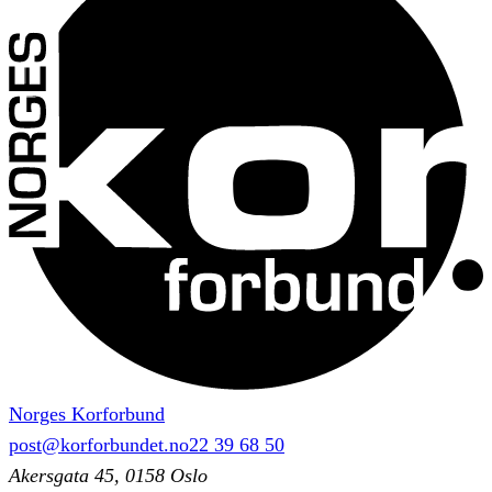
Norges Korforbund
post@korforbundet.no
22 39 68 50
Akersgata 45, 0158 Oslo