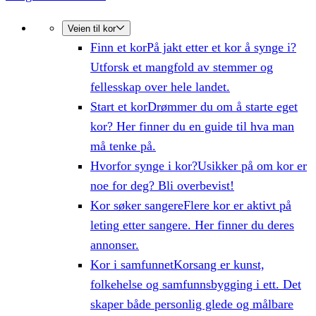
Veien til kor
Finn et kor
På jakt etter et kor å synge i?
Utforsk et mangfold av stemmer og
fellesskap over hele landet.
Start et kor
Drømmer du om å starte eget
kor? Her finner du en guide til hva man
må tenke på.
Hvorfor synge i kor?
Usikker på om kor er
noe for deg? Bli overbevist!
Kor søker sangere
Flere kor er aktivt på
leting etter sangere. Her finner du deres
annonser.
Kor i samfunnet
Korsang er kunst,
folkehelse og samfunnsbygging i ett. Det
skaper både personlig glede og målbare