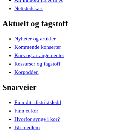
Alt innhold fra A til Å
Nettstedskart
Aktuelt
og
fagstoff
Nyheter og artikler
Kommende konserter
Kurs og arrangementer
Ressurser og fagstoff
Korpodden
Snarveier
Finn ditt distriktsledd
Finn et kor
Hvorfor synge i kor?
Bli medlem