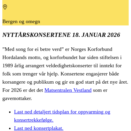
Bergen og omegn
NYTTÅRSKONSERTENE 18. JANUAR 2026
”Med song for ei betre verd”
er Norges Korforbund
Hordalands motto, og korforbundet har siden stiftelsen i
1989 årlig arrangert veldedighetskonserter til inntekt for
folk som trenger vår hjelp. Konsertene engasjerer både
korsangere og publikum og gir en god start på det nye året.
For 2026 er det det
Matsentralen Vestland
som er
gavemottaker.
Last ned detaljert tidsplan for oppvarming og
konsertrekkefølge.
Last ned konsertplakat.