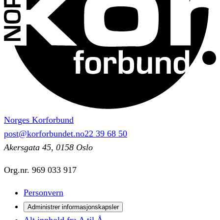
Norges Korforbund
post@korforbundet.no
22 39 68 50
Akersgata 45, 0158 Oslo
Org.nr.
969 033 917
Personvern
Administrer informasjonskapsler