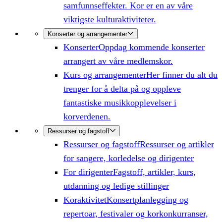
samfunnseffekter. Kor er en av våre
viktigste kulturaktiviteter.
Konserter og arrangementer
Konserter
Oppdag kommende konserter
arrangert av våre medlemskor.
Kurs og arrangementer
Her finner du alt du
trenger for å delta på og oppleve
fantastiske musikkopplevelser i
korverdenen.
Ressurser og fagstoff
Ressurser og fagstoff
Ressurser og artikler
for sangere, korledelse og dirigenter
For dirigenter
Fagstoff, artikler, kurs,
utdanning og ledige stillinger
Koraktivitet
Konsertplanlegging og
repertoar, festivaler og korkonkurranser,