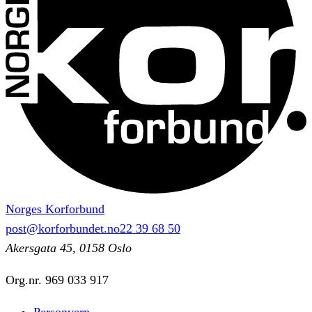
Norges Korforbund
post@korforbundet.no
22 39 68 50
Akersgata 45, 0158 Oslo
Org.nr.
969 033 917
Personvern