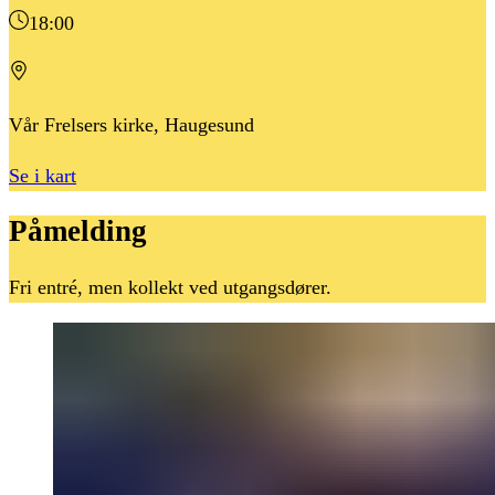
18:00
Vår Frelsers kirke, Haugesund
Se i kart
Påmelding
Fri entré, men kollekt ved utgangsdører.