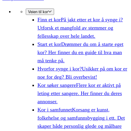
Veien til kor
Finn et kor
På jakt etter et kor å synge i?
Utforsk et mangfold av stemmer og
fellesskap over hele landet.
Start et kor
Drømmer du om å starte eget
kor? Her finner du en guide til hva man
må tenke på.
Hvorfor synge i kor?
Usikker på om kor er
noe for deg? Bli overbevist!
Kor søker sangere
Flere kor er aktivt på
leting etter sangere. Her finner du deres
annonser.
Kor i samfunnet
Korsang er kunst,
folkehelse og samfunnsbygging i ett. Det
skaper både personlig glede og målbare