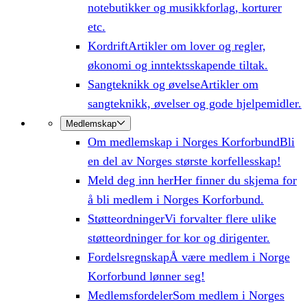
notebutikker og musikkforlag, korturer
etc.
Kordrift
Artikler om lover og regler,
økonomi og inntektsskapende tiltak.
Sangteknikk og øvelse
Artikler om
sangteknikk, øvelser og gode hjelpemidler.
Medlemskap
Om medlemskap i Norges Korforbund
Bli
en del av Norges største korfellesskap!
Meld deg inn her
Her finner du skjema for
å bli medlem i Norges Korforbund.
Støtteordninger
Vi forvalter flere ulike
støtteordninger for kor og dirigenter.
Fordelsregnskap
Å være medlem i Norge
Korforbund lønner seg!
Medlemsfordeler
Som medlem i Norges