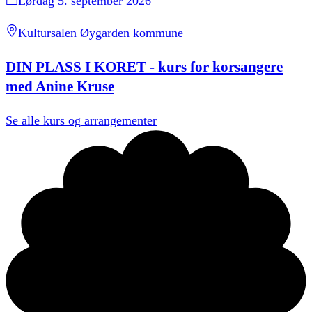
Lørdag 5. september 2026
Kultursalen Øygarden kommune
DIN PLASS I KORET - kurs for korsangere
med Anine Kruse
Se alle
kurs og arrangementer