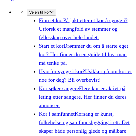
Veien til kor
Finn et kor
På jakt etter et kor å synge i?
Utforsk et mangfold av stemmer og
fellesskap over hele landet.
Start et kor
Drømmer du om å starte eget
kor? Her finner du en guide til hva man
må tenke på.
Hvorfor synge i kor?
Usikker på om kor er
noe for deg? Bli overbevist!
Kor søker sangere
Flere kor er aktivt på
leting etter sangere. Her finner du deres
annonser.
Kor i samfunnet
Korsang er kunst,
folkehelse og samfunnsbygging i ett. Det
skaper både personlig glede og målbare