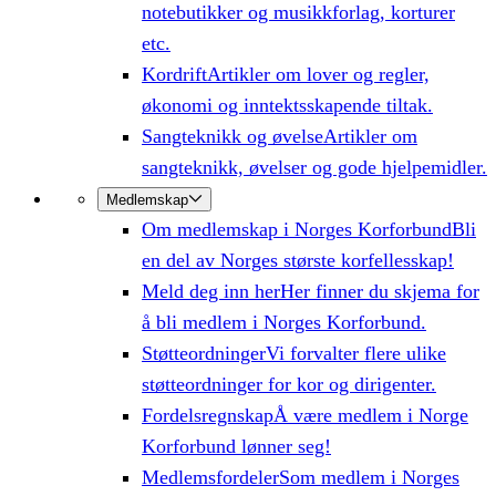
notebutikker og musikkforlag, korturer
etc.
Kordrift
Artikler om lover og regler,
økonomi og inntektsskapende tiltak.
Sangteknikk og øvelse
Artikler om
sangteknikk, øvelser og gode hjelpemidler.
Medlemskap
Om medlemskap i Norges Korforbund
Bli
en del av Norges største korfellesskap!
Meld deg inn her
Her finner du skjema for
å bli medlem i Norges Korforbund.
Støtteordninger
Vi forvalter flere ulike
støtteordninger for kor og dirigenter.
Fordelsregnskap
Å være medlem i Norge
Korforbund lønner seg!
Medlemsfordeler
Som medlem i Norges