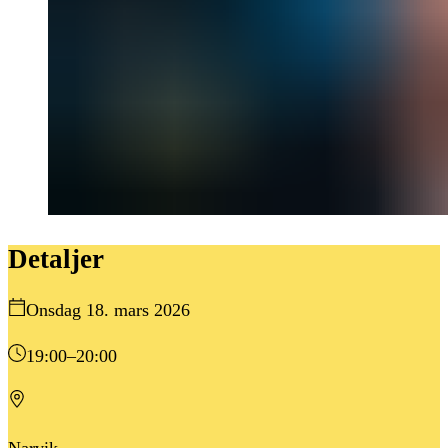
Detaljer
Onsdag 18. mars 2026
19:00
–20:00
Narvik