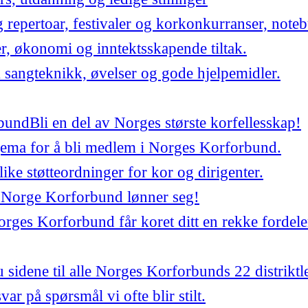
repertoar, festivaler og korkonkurranser, noteb
er, økonomi og inntektsskapende tiltak.
 sangteknikk, øvelser og gode hjelpemidler.
bund
Bli en del av Norges største korfellesskap!
jema for å bli medlem i Norges Korforbund.
ulike støtteordninger for kor og dirigenter.
 Norge Korforbund lønner seg!
ges Korforbund får koret ditt en rekke fordele
 sidene til alle Norges Korforbunds 22 distriktl
var på spørsmål vi ofte blir stilt.