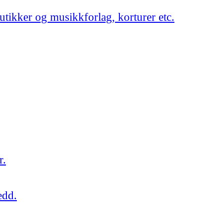
utikker og musikkforlag, korturer etc.
r.
edd.