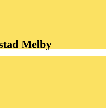
stad
Melby