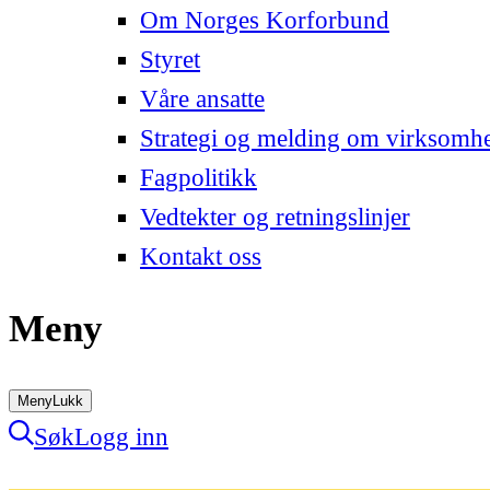
Om Norges Korforbund
Styret
Våre ansatte
Strategi og melding om virksomh
Fagpolitikk
Vedtekter og retningslinjer
Kontakt oss
Meny
Meny
Lukk
Søk
Logg inn