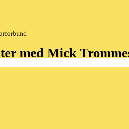
Korforbund
ter
med
Mick
Tromme