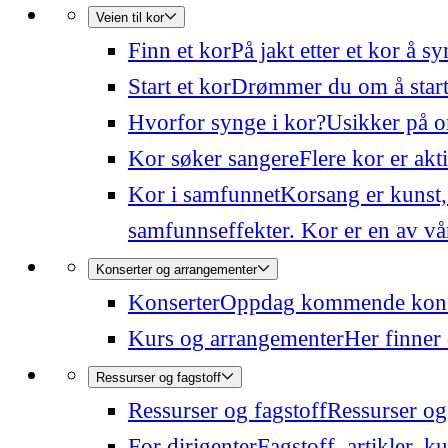
Veien til kor
Finn et kor
På jakt etter et kor å 
Start et kor
Drømmer du om å starte
Hvorfor synge i kor?
Usikker på o
Kor søker sangere
Flere kor er akt
Kor i samfunnet
Korsang er kunst,
samfunnseffekter. Kor er en av våre
Konserter og arrangementer
Konserter
Oppdag kommende konser
Kurs og arrangementer
Her finner 
Ressurser og fagstoff
Ressurser og fagstoff
Ressurser og 
For dirigenter
Fagstoff, artikler, k