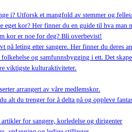
synge i? Utforsk et mangfold av stemmer og felles
 eget kor? Her finner du en guide til hva man 
m kor er noe for deg? Bli overbevist!
ivt på leting etter sangere. Her finner du deres a
 folkehelse og samfunnsbygging i ett. Det skape
 viktigste kulturaktiviteter.
ter arrangert av våre medlemskor.
du alt du trenger for å delta på og oppleve fant
artikler for sangere, korledelse og dirigenter
urs, utdanning og ledige stillinger