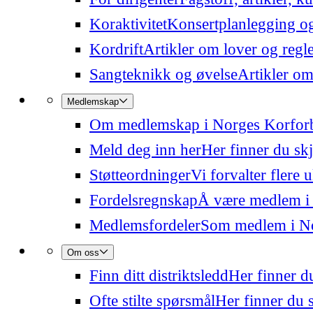
Koraktivitet
Konsertplanlegging og 
Kordrift
Artikler om lover og regl
Sangteknikk og øvelse
Artikler om
Medlemskap
Om medlemskap i Norges Korfor
Meld deg inn her
Her finner du sk
Støtteordninger
Vi forvalter flere 
Fordelsregnskap
Å være medlem i
Medlemsfordeler
Som medlem i Nor
Om oss
Finn ditt distriktsledd
Her finner du
Ofte stilte spørsmål
Her finner du s