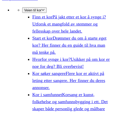
Veien til kor
Finn et kor
På jakt etter et kor å synge i?
Utforsk et mangfold av stemmer og
fellesskap over hele landet.
Start et kor
Drømmer du om å starte eget
kor? Her finner du en guide til hva man
må tenke på.
Hvorfor synge i kor?
Usikker på om kor er
noe for deg? Bli overbevist!
Kor søker sangere
Flere kor er aktivt på
leting etter sangere. Her finner du deres
annonser.
Kor i samfunnet
Korsang er kunst,
folkehelse og samfunnsbygging i ett. Det
skaper både personlig glede og målbare