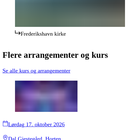
Frederikshavn kirke
Flere
arrangementer
og
kurs
Se alle
kurs og arrangementer
Lørdag 17. oktober 2026
Dal Gjestegård, Horten