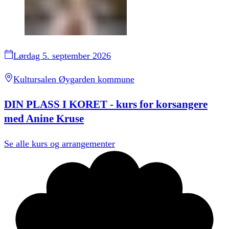
Lørdag 5. september 2026
Kultursalen Øygarden kommune
DIN PLASS I KORET - kurs for korsangere
med Anine Kruse
Se alle
kurs og arrangementer