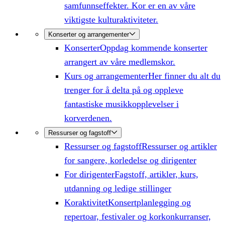
samfunnseffekter. Kor er en av våre
viktigste kulturaktiviteter.
Konserter og arrangementer
Konserter
Oppdag kommende konserter
arrangert av våre medlemskor.
Kurs og arrangementer
Her finner du alt du
trenger for å delta på og oppleve
fantastiske musikkopplevelser i
korverdenen.
Ressurser og fagstoff
Ressurser og fagstoff
Ressurser og artikler
for sangere, korledelse og dirigenter
For dirigenter
Fagstoff, artikler, kurs,
utdanning og ledige stillinger
Koraktivitet
Konsertplanlegging og
repertoar, festivaler og korkonkurranser,