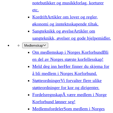
notebutikker og musikkforlag, korturer
etc.
Kordrift
Artikler om lover og regler,
økonomi og inntektsskapende tiltak.
Sangteknikk og øvelse
Artikler om
sangteknikk, øvelser og gode hjelpemidler.
Medlemskap
Om medlemskap i Norges Korforbund
Bli
en del av Norges største korfellesskap!
Meld deg inn her
Her finner du skjema for
å bli medlem i Norges Korforbund.
Støtteordninger
Vi forvalter flere ulike
støtteordninger for kor og dirigenter.
Fordelsregnskap
Å være medlem i Norge
Korforbund lønner seg!
Medlemsfordeler
Som medlem i Norges