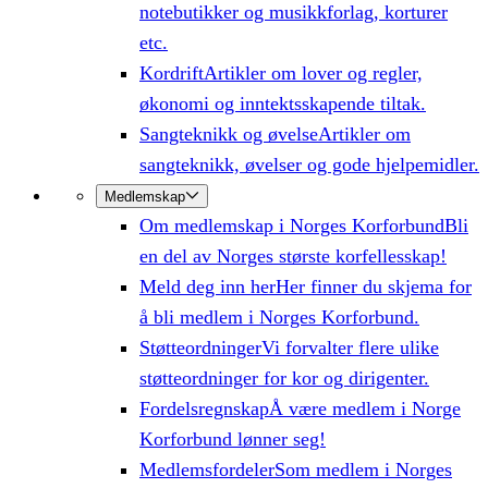
notebutikker og musikkforlag, korturer
etc.
Kordrift
Artikler om lover og regler,
økonomi og inntektsskapende tiltak.
Sangteknikk og øvelse
Artikler om
sangteknikk, øvelser og gode hjelpemidler.
Medlemskap
Om medlemskap i Norges Korforbund
Bli
en del av Norges største korfellesskap!
Meld deg inn her
Her finner du skjema for
å bli medlem i Norges Korforbund.
Støtteordninger
Vi forvalter flere ulike
støtteordninger for kor og dirigenter.
Fordelsregnskap
Å være medlem i Norge
Korforbund lønner seg!
Medlemsfordeler
Som medlem i Norges