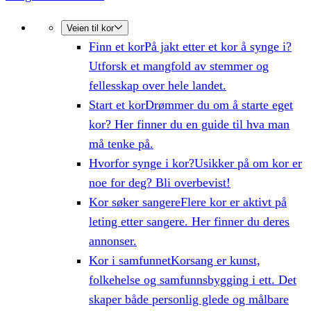
Veien til kor
Finn et kor
På jakt etter et kor å synge i?
Utforsk et mangfold av stemmer og
fellesskap over hele landet.
Start et kor
Drømmer du om å starte eget
kor? Her finner du en guide til hva man
må tenke på.
Hvorfor synge i kor?
Usikker på om kor er
noe for deg? Bli overbevist!
Kor søker sangere
Flere kor er aktivt på
leting etter sangere. Her finner du deres
annonser.
Kor i samfunnet
Korsang er kunst,
folkehelse og samfunnsbygging i ett. Det
skaper både personlig glede og målbare