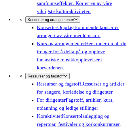
samfunnseffekter. Kor er en av våre
viktigste kulturaktiviteter.
Konserter og arrangementer
Konserter
Oppdag kommende konserter
arrangert av våre medlemskor.
Kurs og arrangementer
Her finner du alt du
trenger for å delta på og oppleve
fantastiske musikkopplevelser i
korverdenen.
Ressurser og fagstoff
Ressurser og fagstoff
Ressurser og artikler
for sangere, korledelse og dirigenter
For dirigenter
Fagstoff, artikler, kurs,
utdanning og ledige stillinger
Koraktivitet
Konsertplanlegging og
repertoar, festivaler og korkonkurranser,