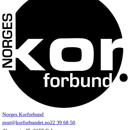
Norges Korforbund
post@korforbundet.no
22 39 68 50