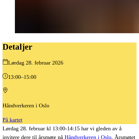
Detaljer
Lørdag 28. februar 2026
13:00
–15:00
Håndverkeren i Oslo
På kartet
Lørdag 28. februar kl 13:00-14:15
har vi gleden av å
invitere dere til årsmøte på
Håndverkeren i Oslo
. Årsmøtet