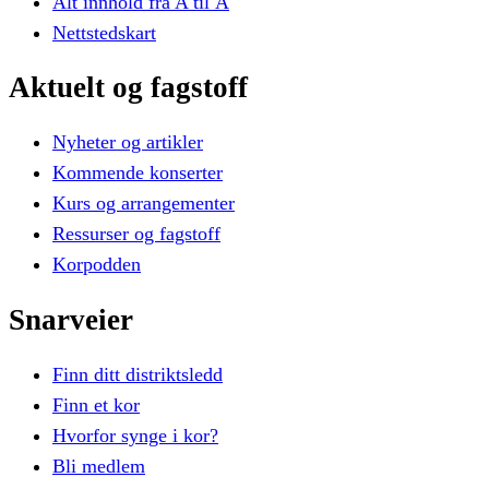
Alt innhold fra A til Å
Nettstedskart
Aktuelt
og
fagstoff
Nyheter og artikler
Kommende konserter
Kurs og arrangementer
Ressurser og fagstoff
Korpodden
Snarveier
Finn ditt distriktsledd
Finn et kor
Hvorfor synge i kor?
Bli medlem