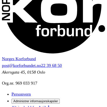
Norges Korforbund
post@korforbundet.no
22 39 68 50
Akersgata 45, 0158 Oslo
Org.nr.
969 033 917
Personvern
Administrer informasjonskapsler