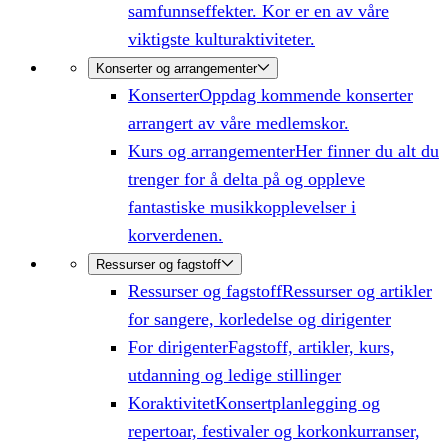
samfunnseffekter. Kor er en av våre
viktigste kulturaktiviteter.
Konserter og arrangementer
Konserter
Oppdag kommende konserter
arrangert av våre medlemskor.
Kurs og arrangementer
Her finner du alt du
trenger for å delta på og oppleve
fantastiske musikkopplevelser i
korverdenen.
Ressurser og fagstoff
Ressurser og fagstoff
Ressurser og artikler
for sangere, korledelse og dirigenter
For dirigenter
Fagstoff, artikler, kurs,
utdanning og ledige stillinger
Koraktivitet
Konsertplanlegging og
repertoar, festivaler og korkonkurranser,