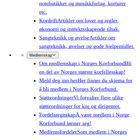
notebutikker og musikkforlag, korturer
etc.
Kordrift
Artikler om lover og regler,
økonomi og inntektsskapende tiltak.
Sangteknikk og øvelse
Artikler om
sangteknikk, øvelser og gode hjelpemidler.
Medlemskap
Om medlemskap i Norges Korforbund
Bli
en del av Norges største korfellesskap!
Meld deg inn her
Her finner du skjema for
å bli medlem i Norges Korforbund.
Støtteordninger
Vi forvalter flere ulike
støtteordninger for kor og dirigenter.
Fordelsregnskap
Å være medlem i Norge
Korforbund lønner seg!
Medlemsfordeler
Som medlem i Norges