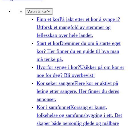
Veien til kor
Finn et kor
På jakt etter et kor å synge i?
Utforsk et mangfold av stemmer og
fellesskap over hele landet.
Start et kor
Drømmer du om å starte eget
kor? Her finner du en guide til hva man
må tenke på.
Hvorfor synge i kor?
Usikker på om kor er
noe for deg? Bli overbevist!
Kor søker sangere
Flere kor er aktivt på
leting etter sangere. Her finner du deres
annonser.
Kor i samfunnet
Korsang er kunst,
folkehelse og samfunnsbygging i ett. Det
skaper både personlig glede og målbare