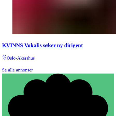
KVINNS Vokalis søker ny dirigent
Oslo-Akershus
Se alle annonser