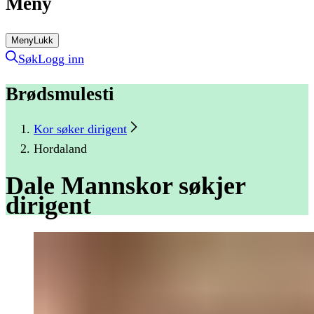
Meny
Meny
Lukk
Søk
Logg inn
Brødsmulesti
Kor søker dirigent
Hordaland
Dale
Mannskor
søkjer
dirigent