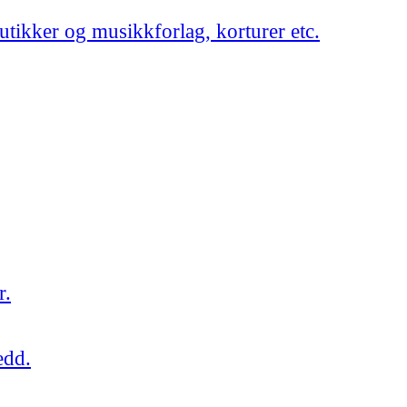
utikker og musikkforlag, korturer etc.
r.
edd.