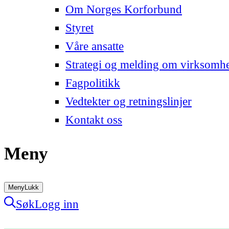
Om Norges Korforbund
Styret
Våre ansatte
Strategi og melding om virksomh
Fagpolitikk
Vedtekter og retningslinjer
Kontakt oss
Meny
Meny
Lukk
Søk
Logg inn