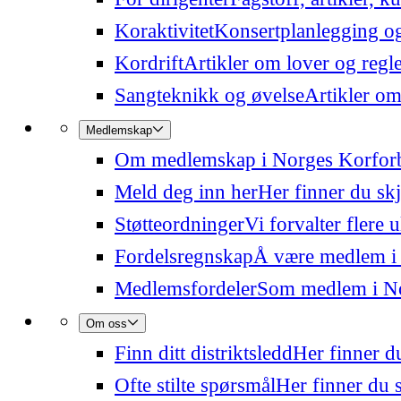
Koraktivitet
Konsertplanlegging og 
Kordrift
Artikler om lover og regl
Sangteknikk og øvelse
Artikler om
Medlemskap
Om medlemskap i Norges Korfor
Meld deg inn her
Her finner du sk
Støtteordninger
Vi forvalter flere 
Fordelsregnskap
Å være medlem i
Medlemsfordeler
Som medlem i Nor
Om oss
Finn ditt distriktsledd
Her finner du
Ofte stilte spørsmål
Her finner du s