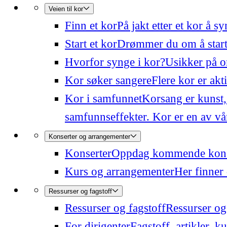
Veien til kor
Finn et kor
På jakt etter et kor å 
Start et kor
Drømmer du om å starte
Hvorfor synge i kor?
Usikker på o
Kor søker sangere
Flere kor er akt
Kor i samfunnet
Korsang er kunst,
samfunnseffekter. Kor er en av våre
Konserter og arrangementer
Konserter
Oppdag kommende konser
Kurs og arrangementer
Her finner 
Ressurser og fagstoff
Ressurser og fagstoff
Ressurser og 
For dirigenter
Fagstoff, artikler, k