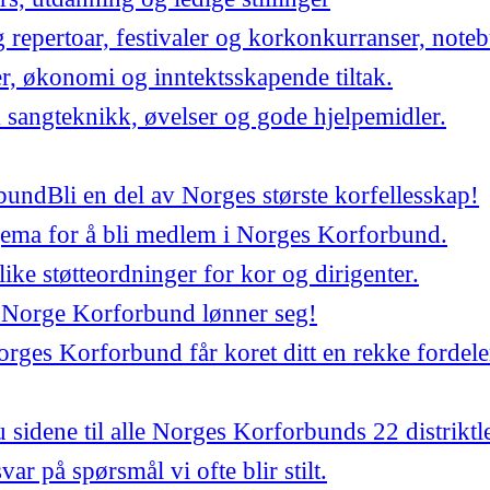
repertoar, festivaler og korkonkurranser, noteb
er, økonomi og inntektsskapende tiltak.
 sangteknikk, øvelser og gode hjelpemidler.
bund
Bli en del av Norges største korfellesskap!
jema for å bli medlem i Norges Korforbund.
ulike støtteordninger for kor og dirigenter.
 Norge Korforbund lønner seg!
ges Korforbund får koret ditt en rekke fordele
 sidene til alle Norges Korforbunds 22 distriktl
var på spørsmål vi ofte blir stilt.