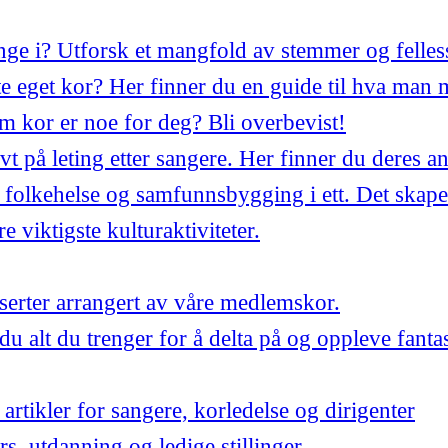
synge i? Utforsk et mangfold av stemmer og felles
 eget kor? Her finner du en guide til hva man 
m kor er noe for deg? Bli overbevist!
ivt på leting etter sangere. Her finner du deres a
 folkehelse og samfunnsbygging i ett. Det skape
 viktigste kulturaktiviteter.
ter arrangert av våre medlemskor.
du alt du trenger for å delta på og oppleve fant
artikler for sangere, korledelse og dirigenter
urs, utdanning og ledige stillinger