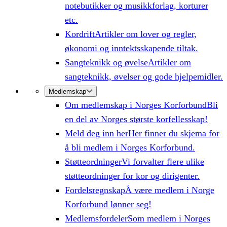
notebutikker og musikkforlag, korturer
etc.
Kordrift
Artikler om lover og regler,
økonomi og inntektsskapende tiltak.
Sangteknikk og øvelse
Artikler om
sangteknikk, øvelser og gode hjelpemidler.
Medlemskap
Om medlemskap i Norges Korforbund
Bli
en del av Norges største korfellesskap!
Meld deg inn her
Her finner du skjema for
å bli medlem i Norges Korforbund.
Støtteordninger
Vi forvalter flere ulike
støtteordninger for kor og dirigenter.
Fordelsregnskap
Å være medlem i Norge
Korforbund lønner seg!
Medlemsfordeler
Som medlem i Norges