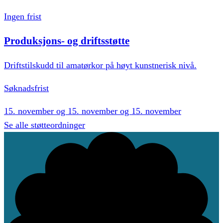
Ingen frist
Produksjons- og driftsstøtte
Driftstilskudd til amatørkor på høyt kunstnerisk nivå.
Søknadsfrist
15. november og 15. november og 15. november
Se alle støtteordninger