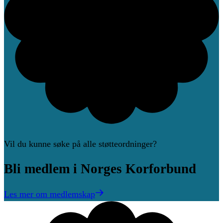
Vil du kunne søke på alle støtteordninger?
Bli
medlem
i
Norges
Korforbund
Les mer om medlemskap