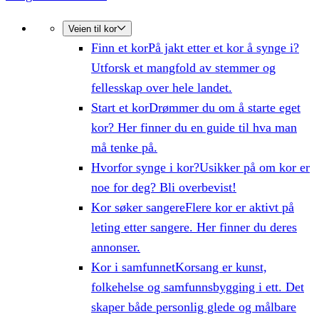
Veien til kor
Finn et kor
På jakt etter et kor å synge i?
Utforsk et mangfold av stemmer og
fellesskap over hele landet.
Start et kor
Drømmer du om å starte eget
kor? Her finner du en guide til hva man
må tenke på.
Hvorfor synge i kor?
Usikker på om kor er
noe for deg? Bli overbevist!
Kor søker sangere
Flere kor er aktivt på
leting etter sangere. Her finner du deres
annonser.
Kor i samfunnet
Korsang er kunst,
folkehelse og samfunnsbygging i ett. Det
skaper både personlig glede og målbare