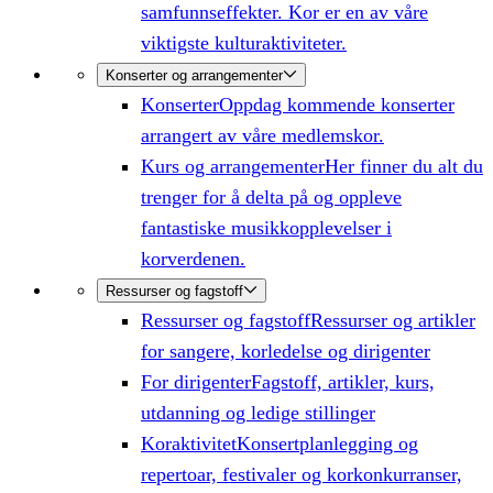
samfunnseffekter. Kor er en av våre
viktigste kulturaktiviteter.
Konserter og arrangementer
Konserter
Oppdag kommende konserter
arrangert av våre medlemskor.
Kurs og arrangementer
Her finner du alt du
trenger for å delta på og oppleve
fantastiske musikkopplevelser i
korverdenen.
Ressurser og fagstoff
Ressurser og fagstoff
Ressurser og artikler
for sangere, korledelse og dirigenter
For dirigenter
Fagstoff, artikler, kurs,
utdanning og ledige stillinger
Koraktivitet
Konsertplanlegging og
repertoar, festivaler og korkonkurranser,