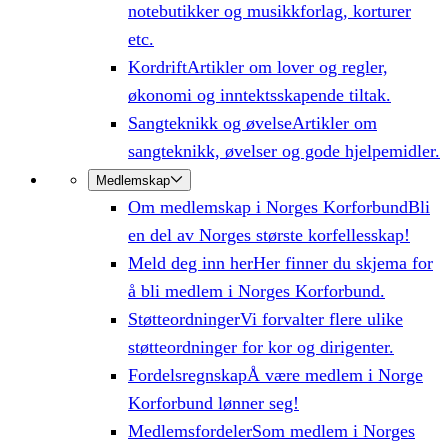
notebutikker og musikkforlag, korturer
etc.
Kordrift
Artikler om lover og regler,
økonomi og inntektsskapende tiltak.
Sangteknikk og øvelse
Artikler om
sangteknikk, øvelser og gode hjelpemidler.
Medlemskap
Om medlemskap i Norges Korforbund
Bli
en del av Norges største korfellesskap!
Meld deg inn her
Her finner du skjema for
å bli medlem i Norges Korforbund.
Støtteordninger
Vi forvalter flere ulike
støtteordninger for kor og dirigenter.
Fordelsregnskap
Å være medlem i Norge
Korforbund lønner seg!
Medlemsfordeler
Som medlem i Norges