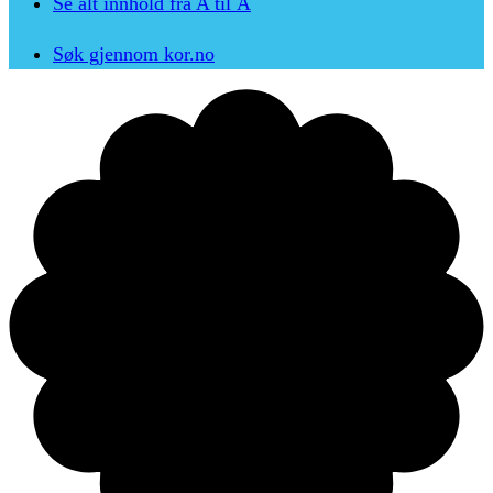
Se alt innhold fra A til Å
Søk gjennom kor.no