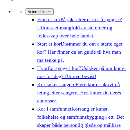
Veien til kor
Finn et kor
På jakt etter et kor å synge i?
Utforsk et mangfold av stemmer og
fellesskap over hele landet.
Start et kor
Drømmer du om å starte eget
kor? Her finner du en guide til hva man
må tenke på.
Hvorfor synge i kor?
Usikker på om kor er
noe for deg? Bli overbevist!
Kor søker sangere
Flere kor er aktivt på
leting etter sangere. Her finner du deres
annonser.
Kor i samfunnet
Korsang er kunst,
folkehelse og samfunnsbygging i ett. Det
skaper både personlig glede og målbare