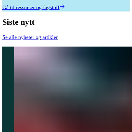
Gå til ressurser og fagstoff
Siste
nytt
Se alle
nyheter og artikler