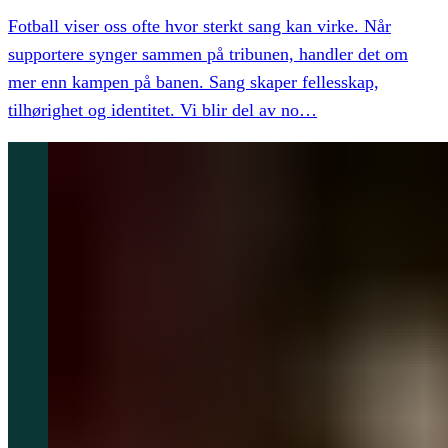
Fotball viser oss ofte hvor sterkt sang kan virke. Når
supportere synger sammen på tribunen, handler det om
mer enn kampen på banen. Sang skaper fellesskap,
tilhørighet og identitet. Vi blir del av no
…