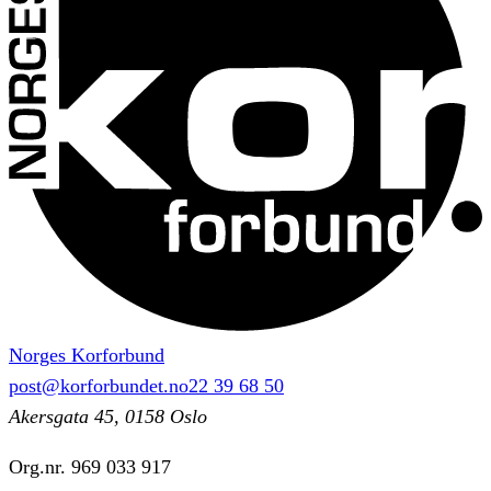
Norges Korforbund
post@korforbundet.no
22 39 68 50
Akersgata 45, 0158 Oslo
Org.nr.
969 033 917