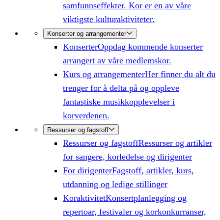
samfunnseffekter. Kor er en av våre
viktigste kulturaktiviteter.
Konserter og arrangementer
Konserter
Oppdag kommende konserter
arrangert av våre medlemskor.
Kurs og arrangementer
Her finner du alt du
trenger for å delta på og oppleve
fantastiske musikkopplevelser i
korverdenen.
Ressurser og fagstoff
Ressurser og fagstoff
Ressurser og artikler
for sangere, korledelse og dirigenter
For dirigenter
Fagstoff, artikler, kurs,
utdanning og ledige stillinger
Koraktivitet
Konsertplanlegging og
repertoar, festivaler og korkonkurranser,