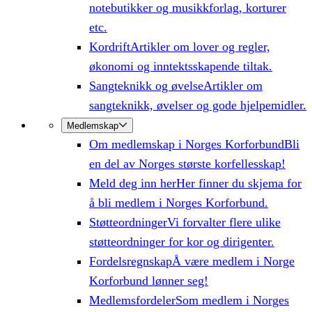
notebutikker og musikkforlag, korturer
etc.
Kordrift
Artikler om lover og regler,
økonomi og inntektsskapende tiltak.
Sangteknikk og øvelse
Artikler om
sangteknikk, øvelser og gode hjelpemidler.
Medlemskap
Om medlemskap i Norges Korforbund
Bli
en del av Norges største korfellesskap!
Meld deg inn her
Her finner du skjema for
å bli medlem i Norges Korforbund.
Støtteordninger
Vi forvalter flere ulike
støtteordninger for kor og dirigenter.
Fordelsregnskap
Å være medlem i Norge
Korforbund lønner seg!
Medlemsfordeler
Som medlem i Norges