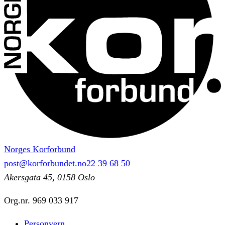
Norges Korforbund
post@korforbundet.no
22 39 68 50
Akersgata 45, 0158 Oslo
Org.nr.
969 033 917
Personvern