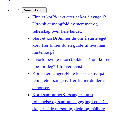
Veien til kor
Finn et kor
På jakt etter et kor å synge i?
Utforsk et mangfold av stemmer og
fellesskap over hele landet.
Start et kor
Drømmer du om å starte eget
kor? Her finner du en guide til hva man
må tenke på.
Hvorfor synge i kor?
Usikker på om kor er
noe for deg? Bli overbevist!
Kor søker sangere
Flere kor er aktivt på
leting etter sangere. Her finner du deres
annonser.
Kor i samfunnet
Korsang er kunst,
folkehelse og samfunnsbygging i ett. Det
skaper både personlig glede og målbare