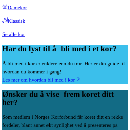
Damekor
Klassisk
Se alle kor
Har
du
lyst
til
å bli
med
i
et
kor?
Å bli med i kor er enklere enn du tror. Her er din guide til
hvordan du kommer i gang!
Les mer om hvordan bli med i kor
Ønsker
du
å
vise frem
koret
ditt
her?
Som medlem i Norges Korforbund får koret ditt en rekke
fordeler, blant annet økt synlighet ved å presenteres på