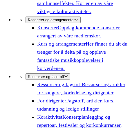
samfunnseffekter. Kor er en av våre
viktigste kulturaktiviteter.
Konserter og arrangementer
Konserter
Oppdag kommende konserter
arrangert av våre medlemskor.
Kurs og arrangementer
Her finner du alt du
trenger for å delta på og oppleve
fantastiske musikkopplevelser i
korverdenen.
Ressurser og fagstoff
Ressurser og fagstoff
Ressurser og artikler
for sangere, korledelse og dirigenter
For dirigenter
Fagstoff, artikler, kurs,
utdanning og ledige stillinger
Koraktivitet
Konsertplanlegging og
repertoar, festivaler og korkonkurranser,