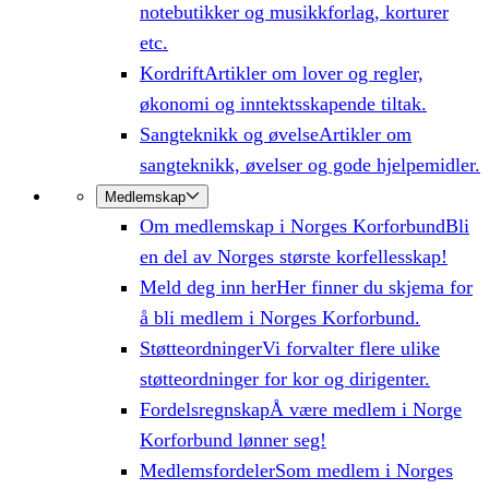
notebutikker og musikkforlag, korturer
etc.
Kordrift
Artikler om lover og regler,
økonomi og inntektsskapende tiltak.
Sangteknikk og øvelse
Artikler om
sangteknikk, øvelser og gode hjelpemidler.
Medlemskap
Om medlemskap i Norges Korforbund
Bli
en del av Norges største korfellesskap!
Meld deg inn her
Her finner du skjema for
å bli medlem i Norges Korforbund.
Støtteordninger
Vi forvalter flere ulike
støtteordninger for kor og dirigenter.
Fordelsregnskap
Å være medlem i Norge
Korforbund lønner seg!
Medlemsfordeler
Som medlem i Norges