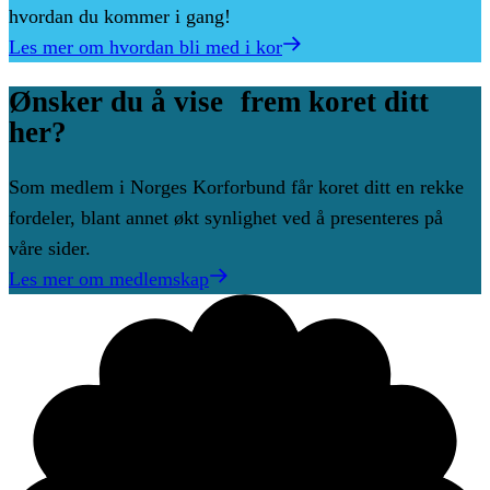
hvordan du kommer i gang!
Les mer om hvordan bli med i kor
Ønsker
du
å
vise frem
koret
ditt
her?
Som medlem i Norges Korforbund får koret ditt en rekke
fordeler, blant annet økt synlighet ved å presenteres på
våre sider.
Les mer om medlemskap