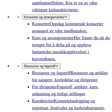
samfunnseffekter. Kor er en av våre
viktigste kulturaktiviteter.
Konserter og arrangementer
Konserter
Oppdag kommende konserter
arrangert av våre medlemskor.
Kurs og arrangementer
Her finner du alt du
trenger for å delta på og oppleve
fantastiske musikkopplevelser i
korverdenen.
Ressurser og fagstoff
Ressurser og fagstoff
Ressurser og artikler
for sangere, korledelse og dirigenter
For dirigenter
Fagstoff, artikler, kurs,
utdanning og ledige stillinger
Koraktivitet
Konsertplanlegging og
repertoar, festivaler og korkonkurranser,