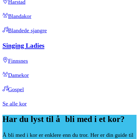
Harstad
Blandakor
Blandede sjangre
Singing
Ladies
Finnsnes
Damekor
Gospel
Se alle kor
Har
du
lyst
til
å bli
med
i
et
kor?
Å bli med i kor er enklere enn du tror. Her er din guide til