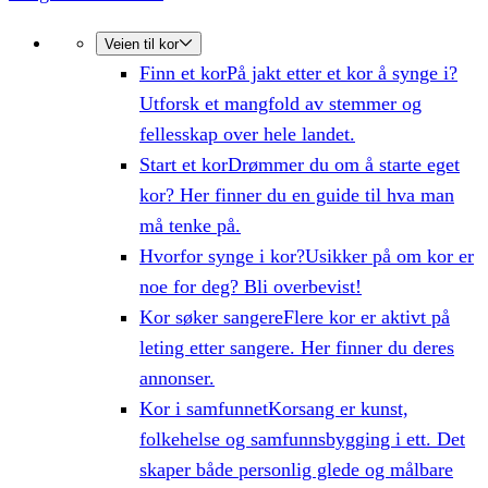
Veien til kor
Finn et kor
På jakt etter et kor å synge i?
Utforsk et mangfold av stemmer og
fellesskap over hele landet.
Start et kor
Drømmer du om å starte eget
kor? Her finner du en guide til hva man
må tenke på.
Hvorfor synge i kor?
Usikker på om kor er
noe for deg? Bli overbevist!
Kor søker sangere
Flere kor er aktivt på
leting etter sangere. Her finner du deres
annonser.
Kor i samfunnet
Korsang er kunst,
folkehelse og samfunnsbygging i ett. Det
skaper både personlig glede og målbare