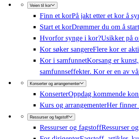
Veien til kor
Finn et kor
På jakt etter et kor å 
Start et kor
Drømmer du om å starte
Hvorfor synge i kor?
Usikker på o
Kor søker sangere
Flere kor er akt
Kor i samfunnet
Korsang er kunst,
samfunnseffekter. Kor er en av våre
Konserter og arrangementer
Konserter
Oppdag kommende konser
Kurs og arrangementer
Her finner 
Ressurser og fagstoff
Ressurser og fagstoff
Ressurser og 
For dirigenter
Fagstoff, artikler, k