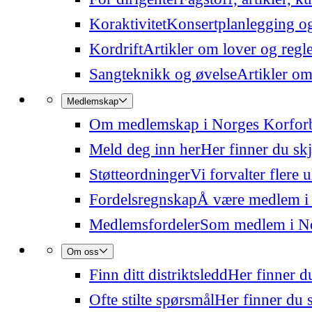
Koraktivitet
Konsertplanlegging og 
Kordrift
Artikler om lover og regl
Sangteknikk og øvelse
Artikler om
Medlemskap
Om medlemskap i Norges Korfor
Meld deg inn her
Her finner du sk
Støtteordninger
Vi forvalter flere 
Fordelsregnskap
Å være medlem i
Medlemsfordeler
Som medlem i Nor
Om oss
Finn ditt distriktsledd
Her finner du
Ofte stilte spørsmål
Her finner du s