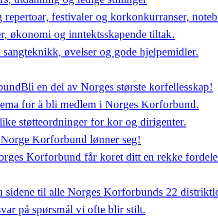
repertoar, festivaler og korkonkurranser, noteb
er, økonomi og inntektsskapende tiltak.
 sangteknikk, øvelser og gode hjelpemidler.
bund
Bli en del av Norges største korfellesskap!
jema for å bli medlem i Norges Korforbund.
ulike støtteordninger for kor og dirigenter.
 Norge Korforbund lønner seg!
ges Korforbund får koret ditt en rekke fordele
 sidene til alle Norges Korforbunds 22 distriktl
var på spørsmål vi ofte blir stilt.