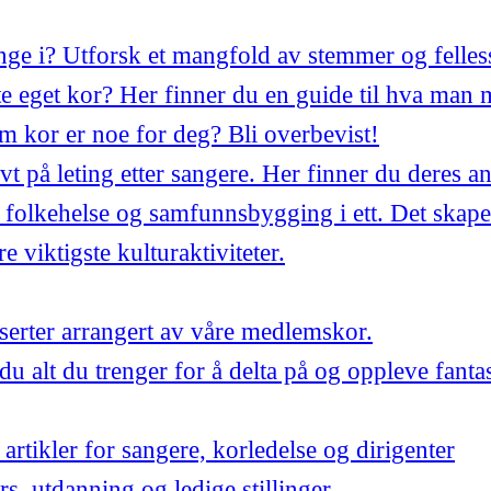
synge i? Utforsk et mangfold av stemmer og felles
 eget kor? Her finner du en guide til hva man 
m kor er noe for deg? Bli overbevist!
ivt på leting etter sangere. Her finner du deres a
 folkehelse og samfunnsbygging i ett. Det skape
 viktigste kulturaktiviteter.
ter arrangert av våre medlemskor.
du alt du trenger for å delta på og oppleve fant
artikler for sangere, korledelse og dirigenter
urs, utdanning og ledige stillinger