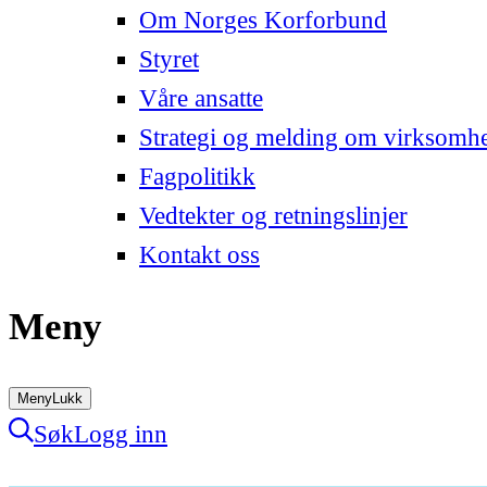
Om Norges Korforbund
Styret
Våre ansatte
Strategi og melding om virksomh
Fagpolitikk
Vedtekter og retningslinjer
Kontakt oss
Meny
Meny
Lukk
Søk
Logg inn