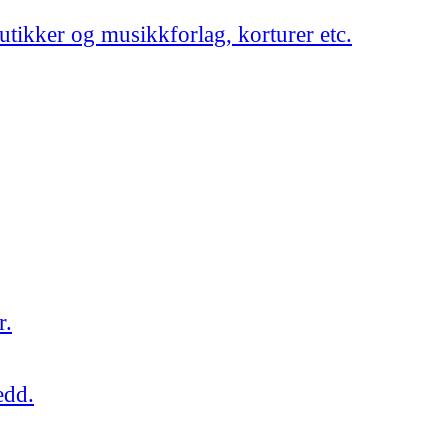
utikker og musikkforlag, korturer etc.
r.
edd.