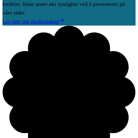
fordeler, blant annet økt synlighet ved å presenteres på
våre sider.
Les mer om medlemskap