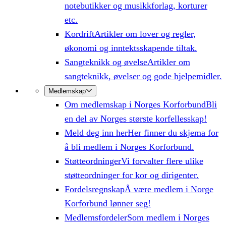
notebutikker og musikkforlag, korturer
etc.
Kordrift
Artikler om lover og regler,
økonomi og inntektsskapende tiltak.
Sangteknikk og øvelse
Artikler om
sangteknikk, øvelser og gode hjelpemidler.
Medlemskap
Om medlemskap i Norges Korforbund
Bli
en del av Norges største korfellesskap!
Meld deg inn her
Her finner du skjema for
å bli medlem i Norges Korforbund.
Støtteordninger
Vi forvalter flere ulike
støtteordninger for kor og dirigenter.
Fordelsregnskap
Å være medlem i Norge
Korforbund lønner seg!
Medlemsfordeler
Som medlem i Norges