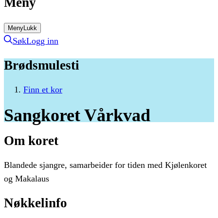
Meny
Meny
Lukk
Søk
Logg inn
Brødsmulesti
Finn et kor
Sangkoret
Vårkvad
Om koret
Blandede sjangre, samarbeider for tiden med Kjølenkoret
og Makalaus
Nøkkelinfo