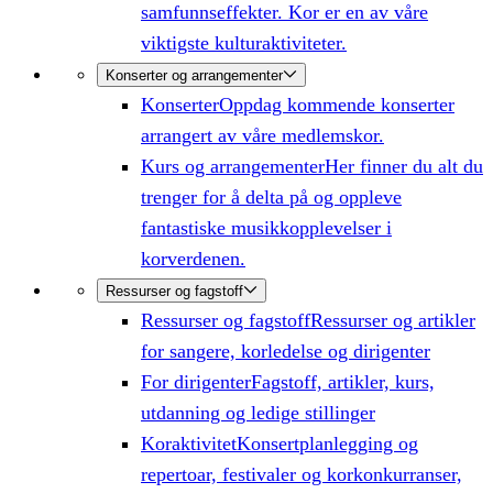
samfunnseffekter. Kor er en av våre
viktigste kulturaktiviteter.
Konserter og arrangementer
Konserter
Oppdag kommende konserter
arrangert av våre medlemskor.
Kurs og arrangementer
Her finner du alt du
trenger for å delta på og oppleve
fantastiske musikkopplevelser i
korverdenen.
Ressurser og fagstoff
Ressurser og fagstoff
Ressurser og artikler
for sangere, korledelse og dirigenter
For dirigenter
Fagstoff, artikler, kurs,
utdanning og ledige stillinger
Koraktivitet
Konsertplanlegging og
repertoar, festivaler og korkonkurranser,