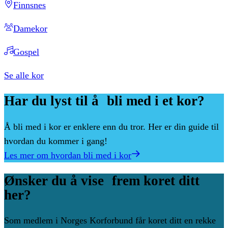
Finnsnes
Damekor
Gospel
Se alle kor
Har
du
lyst
til
å bli
med
i
et
kor?
Å bli med i kor er enklere enn du tror. Her er din guide til
hvordan du kommer i gang!
Les mer om hvordan bli med i kor
Ønsker
du
å
vise frem
koret
ditt
her?
Som medlem i Norges Korforbund får koret ditt en rekke