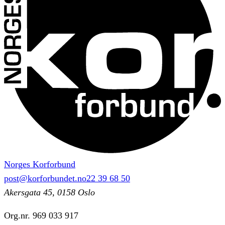
Norges Korforbund
post@korforbundet.no
22 39 68 50
Akersgata 45, 0158 Oslo
Org.nr.
969 033 917