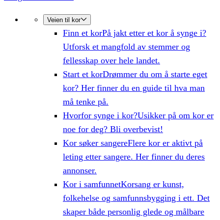
Veien til kor
Finn et kor
På jakt etter et kor å synge i?
Utforsk et mangfold av stemmer og
fellesskap over hele landet.
Start et kor
Drømmer du om å starte eget
kor? Her finner du en guide til hva man
må tenke på.
Hvorfor synge i kor?
Usikker på om kor er
noe for deg? Bli overbevist!
Kor søker sangere
Flere kor er aktivt på
leting etter sangere. Her finner du deres
annonser.
Kor i samfunnet
Korsang er kunst,
folkehelse og samfunnsbygging i ett. Det
skaper både personlig glede og målbare