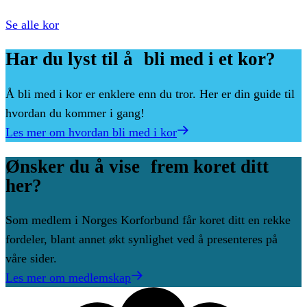
Se alle kor
Har
du
lyst
til
å bli
med
i
et
kor?
Å bli med i kor er enklere enn du tror. Her er din guide til
hvordan du kommer i gang!
Les mer om hvordan bli med i kor
Ønsker
du
å
vise frem
koret
ditt
her?
Som medlem i Norges Korforbund får koret ditt en rekke
fordeler, blant annet økt synlighet ved å presenteres på
våre sider.
Les mer om medlemskap