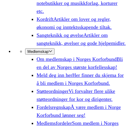
notebutikker og musikkforlag, korturer
etc.
Kordrift
Artikler om lover og regler,
økonomi og inntektsskapende tiltak.
Sangteknikk og øvelse
Artikler om
sangteknikk, øvelser og gode hjelpemidler.
Medlemskap
Om medlemskap i Norges Korforbund
Bli
en del av Norges største korfellesskap!
Meld deg inn her
Her finner du skjema for
å bli medlem i Norges Korforbund.
Støtteordninger
Vi forvalter flere ulike
støtteordninger for kor og dirigenter.
Fordelsregnskap
Å være medlem i Norge
Korforbund lønner seg!
Medlemsfordeler
Som medlem i Norges