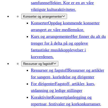
samfunnseffekter. Kor er en av våre
viktigste kulturaktiviteter.
Konserter og arrangementer
Konserter
Oppdag kommende konserter
arrangert av våre medlemskor.
Kurs og arrangementer
Her finner du alt du
trenger for å delta på og oppleve
fantastiske musikkopplevelser i
korverdenen.
Ressurser og fagstoff
Ressurser og fagstoff
Ressurser og artikler
for sangere, korledelse og dirigenter
For dirigenter
Fagstoff, artikler, kurs,
utdanning og ledige stillinger
Koraktivitet
Konsertplanlegging og
repertoar, festivaler og korkonkurranser,