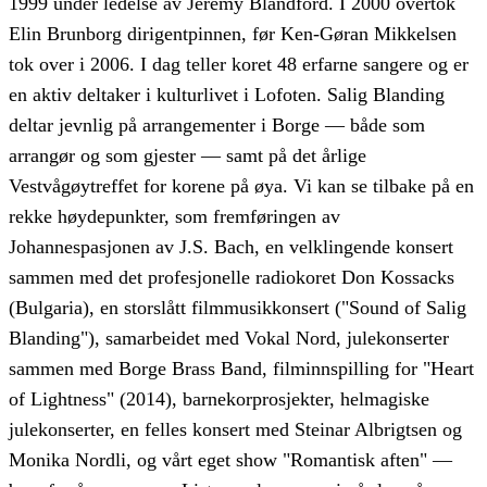
1999 under ledelse av Jeremy Blandford. I 2000 overtok
Elin Brunborg dirigentpinnen, før Ken-Gøran Mikkelsen
tok over i 2006. I dag teller koret 48 erfarne sangere og er
en aktiv deltaker i kulturlivet i Lofoten. Salig Blanding
deltar jevnlig på arrangementer i Borge — både som
arrangør og som gjester — samt på det årlige
Vestvågøytreffet for korene på øya. Vi kan se tilbake på en
rekke høydepunkter, som fremføringen av
Johannespasjonen av J.S. Bach, en velklingende konsert
sammen med det profesjonelle radiokoret Don Kossacks
(Bulgaria), en storslått filmmusikkonsert ("Sound of Salig
Blanding"), samarbeidet med Vokal Nord, julekonserter
sammen med Borge Brass Band, filminnspilling for "Heart
of Lightness" (2014), barnekorprosjekter, helmagiske
julekonserter, en felles konsert med Steinar Albrigtsen og
Monika Nordli, og vårt eget show "Romantisk aften" —