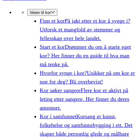
Veien til kor
Finn et kor
På jakt etter et kor å synge i?
Utforsk et mangfold av stemmer og
fellesskap over hele landet.
Start et kor
Drømmer du om å starte eget
kor? Her finner du en guide til hva man
må tenke på.
Hvorfor synge i kor?
Usikker på om kor er
noe for deg? Bli overbevist!
Kor søker sangere
Flere kor er aktivt på
leting etter sangere. Her finner du deres
annonser.
Kor i samfunnet
Korsang er kunst,
folkehelse og samfunnsbygging i ett. Det
skaper både personlig glede og målbare