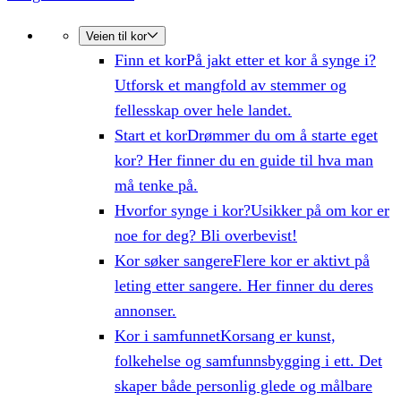
Veien til kor
Finn et kor
På jakt etter et kor å synge i?
Utforsk et mangfold av stemmer og
fellesskap over hele landet.
Start et kor
Drømmer du om å starte eget
kor? Her finner du en guide til hva man
må tenke på.
Hvorfor synge i kor?
Usikker på om kor er
noe for deg? Bli overbevist!
Kor søker sangere
Flere kor er aktivt på
leting etter sangere. Her finner du deres
annonser.
Kor i samfunnet
Korsang er kunst,
folkehelse og samfunnsbygging i ett. Det
skaper både personlig glede og målbare