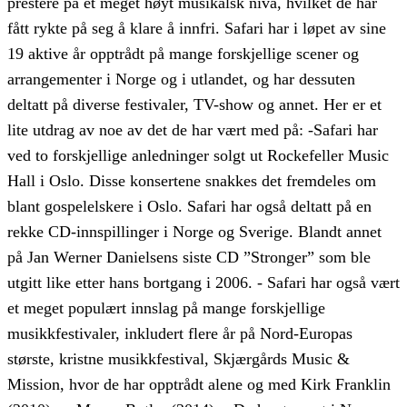
prestere på et meget høyt musikalsk nivå, hvilket de har
fått rykte på seg å klare å innfri. Safari har i løpet av sine
19 aktive år opptrådt på mange forskjellige scener og
arrangementer i Norge og i utlandet, og har dessuten
deltatt på diverse festivaler, TV-show og annet. Her er et
lite utdrag av noe av det de har vært med på: -Safari har
ved to forskjellige anledninger solgt ut Rockefeller Music
Hall i Oslo. Disse konsertene snakkes det fremdeles om
blant gospelelskere i Oslo. Safari har også deltatt på en
rekke CD-innspillinger i Norge og Sverige. Blandt annet
på Jan Werner Danielsens siste CD ”Stronger” som ble
utgitt like etter hans bortgang i 2006. - Safari har også vært
et meget populært innslag på mange forskjellige
musikkfestivaler, inkludert flere år på Nord-Europas
største, kristne musikkfestival, Skjærgårds Music &
Mission, hvor de har opptrådt alene og med Kirk Franklin