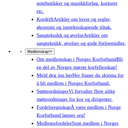
notebutikker og musikkforlag, korturer
etc.
Kordrift
Artikler om lover og regler,
økonomi og inntektsskapende tiltak.
Sangteknikk og øvelse
Artikler om
sangteknikk, øvelser og gode hjelpemidler.
Medlemskap
Om medlemskap i Norges Korforbund
Bli
en del av Norges største korfellesskap!
Meld deg inn her
Her finner du skjema for
å bli medlem i Norges Korforbund.
Støtteordninger
Vi forvalter flere ulike
støtteordninger for kor og dirigenter.
Fordelsregnskap
Å være medlem i Norge
Korforbund lønner seg!
Medlemsfordeler
Som medlem i Norges