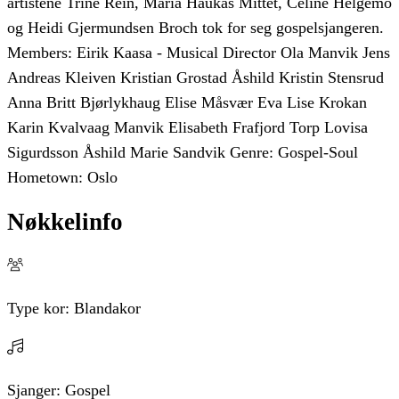
artistene Trine Rein, Maria Haukås Mittet, Celine Helgemo
og Heidi Gjermundsen Broch tok for seg gospelsjangeren.
Members: Eirik Kaasa - Musical Director Ola Manvik Jens
Andreas Kleiven Kristian Grostad Åshild Kristin Stensrud
Anna Britt Bjørlykhaug Elise Måsvær Eva Lise Krokan
Karin Kvalvaag Manvik Elisabeth Frafjord Torp Lovisa
Sigurdsson Åshild Marie Sandvik Genre: Gospel-Soul
Hometown: Oslo
Nøkkelinfo
Type kor:
Blandakor
Sjanger:
Gospel