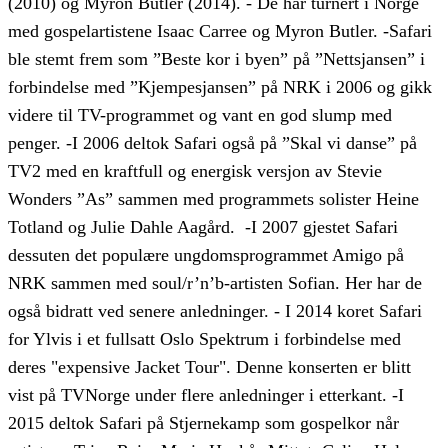
(2010) og Myron Butler (2014). - De har turnert i Norge
med gospelartistene Isaac Carree og Myron Butler. -Safari
ble stemt frem som ”Beste kor i byen” på ”Nettsjansen” i
forbindelse med ”Kjempesjansen” på NRK i 2006 og gikk
videre til TV-programmet og vant en god slump med
penger. -I 2006 deltok Safari også på ”Skal vi danse” på
TV2 med en kraftfull og energisk versjon av Stevie
Wonders ”As” sammen med programmets solister Heine
Totland og Julie Dahle Aagård. -I 2007 gjestet Safari
dessuten det populære ungdomsprogrammet Amigo på
NRK sammen med soul/r’n’b-artisten Sofian. Her har de
også bidratt ved senere anledninger. - I 2014 koret Safari
for Ylvis i et fullsatt Oslo Spektrum i forbindelse med
deres "expensive Jacket Tour". Denne konserten er blitt
vist på TVNorge under flere anledninger i etterkant. -I
2015 deltok Safari på Stjernekamp som gospelkor når