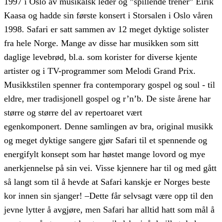
1997 i Oslo av musikalsk leder og ”spillende trener” Eirik
Kaasa og hadde sin første konsert i Storsalen i Oslo våren
1998. Safari er satt sammen av 12 meget dyktige solister
fra hele Norge. Mange av disse har musikken som sitt
daglige levebrød, bl.a. som korister for diverse kjente
artister og i TV-programmer som Melodi Grand Prix.
Musikkstilen spenner fra contemporary gospel og soul - til
eldre, mer tradisjonell gospel og r’n’b. De siste årene har
større og større del av repertoaret vært
egenkomponert. Denne samlingen av bra, original musikk
og meget dyktige sangere gjør Safari til et spennende og
energifylt konsept som har høstet mange lovord og mye
anerkjennelse på sin vei. Visse kjennere har til og med gått
så langt som til å hevde at Safari kanskje er Norges beste
kor innen sin sjanger! –Dette får selvsagt være opp til den
jevne lytter å avgjøre, men Safari har alltid hatt som mål å