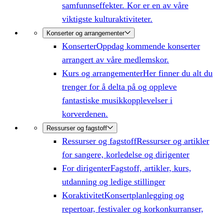
samfunnseffekter. Kor er en av våre
viktigste kulturaktiviteter.
Konserter og arrangementer
Konserter
Oppdag kommende konserter
arrangert av våre medlemskor.
Kurs og arrangementer
Her finner du alt du
trenger for å delta på og oppleve
fantastiske musikkopplevelser i
korverdenen.
Ressurser og fagstoff
Ressurser og fagstoff
Ressurser og artikler
for sangere, korledelse og dirigenter
For dirigenter
Fagstoff, artikler, kurs,
utdanning og ledige stillinger
Koraktivitet
Konsertplanlegging og
repertoar, festivaler og korkonkurranser,