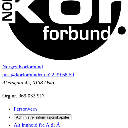
Norges Korforbund
post@korforbundet.no
22 39 68 50
Akersgata 45, 0158 Oslo
Org.nr.
969 033 917
Personvern
Administrer informasjonskapsler
Alt innhold fra A til Å