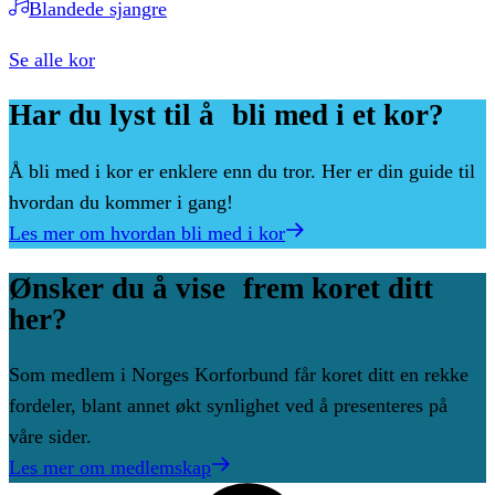
Blandede sjangre
Se alle kor
Har
du
lyst
til
å bli
med
i
et
kor?
Å bli med i kor er enklere enn du tror. Her er din guide til
hvordan du kommer i gang!
Les mer om hvordan bli med i kor
Ønsker
du
å
vise frem
koret
ditt
her?
Som medlem i Norges Korforbund får koret ditt en rekke
fordeler, blant annet økt synlighet ved å presenteres på
våre sider.
Les mer om medlemskap