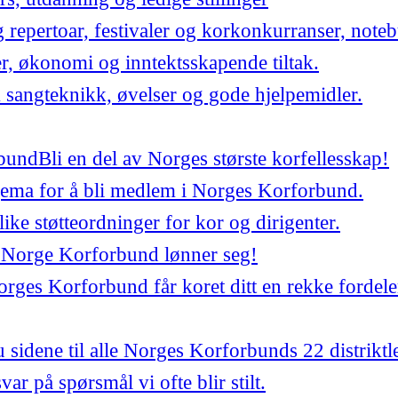
repertoar, festivaler og korkonkurranser, noteb
er, økonomi og inntektsskapende tiltak.
 sangteknikk, øvelser og gode hjelpemidler.
bund
Bli en del av Norges største korfellesskap!
jema for å bli medlem i Norges Korforbund.
ulike støtteordninger for kor og dirigenter.
 Norge Korforbund lønner seg!
ges Korforbund får koret ditt en rekke fordele
 sidene til alle Norges Korforbunds 22 distriktl
var på spørsmål vi ofte blir stilt.