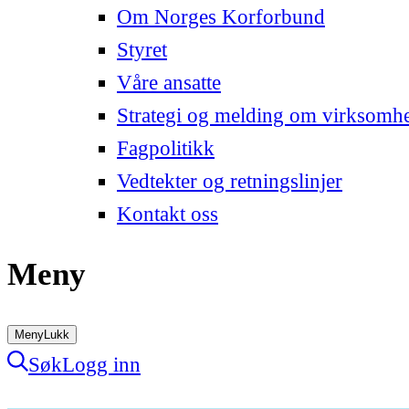
Om Norges Korforbund
Styret
Våre ansatte
Strategi og melding om virksomh
Fagpolitikk
Vedtekter og retningslinjer
Kontakt oss
Meny
Meny
Lukk
Søk
Logg inn