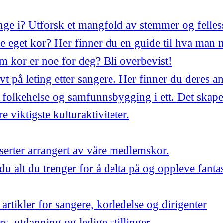
synge i? Utforsk et mangfold av stemmer og felles
 eget kor? Her finner du en guide til hva man 
m kor er noe for deg? Bli overbevist!
ivt på leting etter sangere. Her finner du deres a
 folkehelse og samfunnsbygging i ett. Det skape
 viktigste kulturaktiviteter.
ter arrangert av våre medlemskor.
du alt du trenger for å delta på og oppleve fant
artikler for sangere, korledelse og dirigenter
urs, utdanning og ledige stillinger