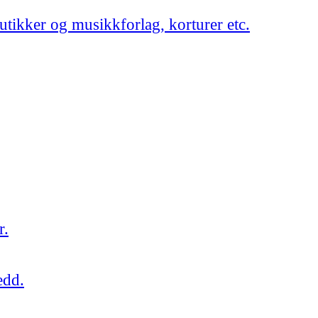
utikker og musikkforlag, korturer etc.
r.
edd.