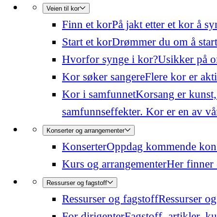
Veien til kor
Finn et kor
På jakt etter et kor å 
Start et kor
Drømmer du om å starte
Hvorfor synge i kor?
Usikker på o
Kor søker sangere
Flere kor er akt
Kor i samfunnet
Korsang er kunst,
samfunnseffekter. Kor er en av våre
Konserter og arrangementer
Konserter
Oppdag kommende konser
Kurs og arrangementer
Her finner 
Ressurser og fagstoff
Ressurser og fagstoff
Ressurser og 
For dirigenter
Fagstoff, artikler, k