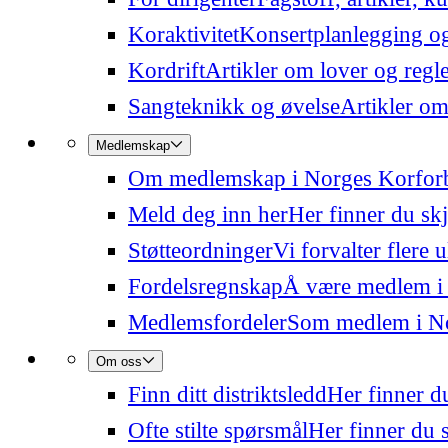
Koraktivitet
Konsertplanlegging og 
Kordrift
Artikler om lover og regl
Sangteknikk og øvelse
Artikler om
Medlemskap
Om medlemskap i Norges Korfor
Meld deg inn her
Her finner du sk
Støtteordninger
Vi forvalter flere 
Fordelsregnskap
Å være medlem i
Medlemsfordeler
Som medlem i Nor
Om oss
Finn ditt distriktsledd
Her finner du
Ofte stilte spørsmål
Her finner du s