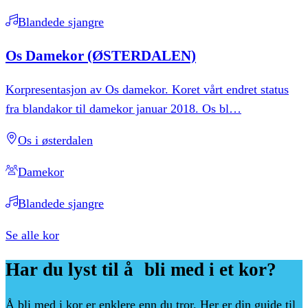
Blandede sjangre
Os
Damekor
(ØSTERDALEN)
Korpresentasjon av Os damekor. Koret vårt endret status
fra blandakor til damekor januar 2018. Os bl
…
Os i østerdalen
Damekor
Blandede sjangre
Se alle kor
Har
du
lyst
til
å bli
med
i
et
kor?
Å bli med i kor er enklere enn du tror. Her er din guide til