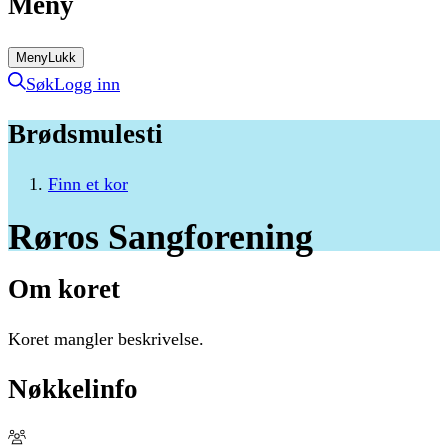
Meny
Meny
Lukk
Søk
Logg inn
Brødsmulesti
Finn et kor
Røros
Sangforening
Om koret
Koret mangler beskrivelse.
Nøkkelinfo