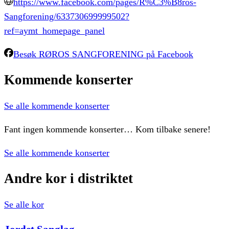
https://www.facebook.com/pages/R%C3%B8ros-
Sangforening/633730699999502?
ref=aymt_homepage_panel
Besøk
RØROS SANGFORENING
på Facebook
Kommende
konserter
Se alle kommende konserter
Fant ingen kommende konserter… Kom tilbake senere!
Se alle kommende konserter
Andre
kor
i
distriktet
Se alle kor