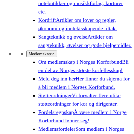
notebutikker og musikkforlag, korturer
etc.
Kordrift
Artikler om lover og regler,
økonomi og inntektsskapende tiltak.
Sangteknikk og øvelse
Artikler om
sangteknikk, øvelser og gode hjelpemidler.
Medlemskap
Om medlemskap i Norges Korforbund
Bli
en del av Norges største korfellesskap!
Meld deg inn her
Her finner du skjema for
å bli medlem i Norges Korforbund.
Støtteordninger
Vi forvalter flere ulike
støtteordninger for kor og dirigenter.
Fordelsregnskap
Å være medlem i Norge
Korforbund lønner seg!
Medlemsfordeler
Som medlem i Norges