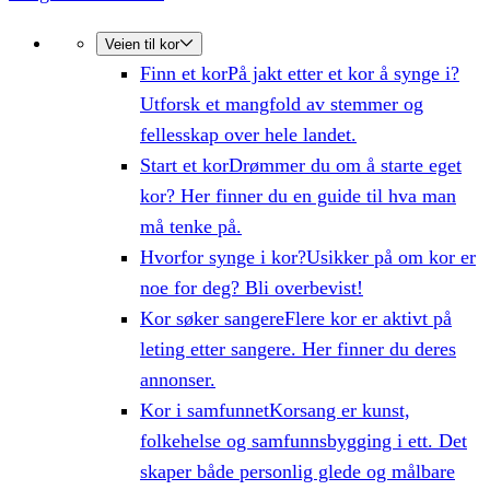
Veien til kor
Finn et kor
På jakt etter et kor å synge i?
Utforsk et mangfold av stemmer og
fellesskap over hele landet.
Start et kor
Drømmer du om å starte eget
kor? Her finner du en guide til hva man
må tenke på.
Hvorfor synge i kor?
Usikker på om kor er
noe for deg? Bli overbevist!
Kor søker sangere
Flere kor er aktivt på
leting etter sangere. Her finner du deres
annonser.
Kor i samfunnet
Korsang er kunst,
folkehelse og samfunnsbygging i ett. Det
skaper både personlig glede og målbare