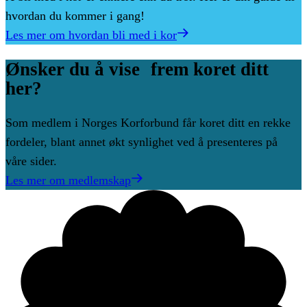
hvordan du kommer i gang!
Les mer om hvordan bli med i kor
Ønsker
du
å
vise frem
koret
ditt
her?
Som medlem i Norges Korforbund får koret ditt en rekke
fordeler, blant annet økt synlighet ved å presenteres på
våre sider.
Les mer om medlemskap