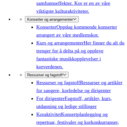
samfunnseffekter. Kor er en av våre
viktigste kulturaktiviteter.
Konserter og arrangementer
Konserter
Oppdag kommende konserter
arrangert av våre medlemskor.
Kurs og arrangementer
Her finner du alt du
trenger for å delta på og oppleve
fantastiske musikkopplevelser i
korverdenen.
Ressurser og fagstoff
Ressurser og fagstoff
Ressurser og artikler
for sangere, korledelse og dirigenter
For dirigenter
Fagstoff, artikler, kurs,
utdanning og ledige stillinger
Koraktivitet
Konsertplanlegging og
repertoar, festivaler og korkonkurranser,