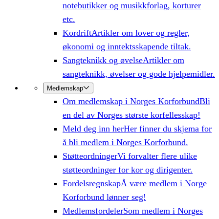
notebutikker og musikkforlag, korturer
etc.
Kordrift
Artikler om lover og regler,
økonomi og inntektsskapende tiltak.
Sangteknikk og øvelse
Artikler om
sangteknikk, øvelser og gode hjelpemidler.
Medlemskap
Om medlemskap i Norges Korforbund
Bli
en del av Norges største korfellesskap!
Meld deg inn her
Her finner du skjema for
å bli medlem i Norges Korforbund.
Støtteordninger
Vi forvalter flere ulike
støtteordninger for kor og dirigenter.
Fordelsregnskap
Å være medlem i Norge
Korforbund lønner seg!
Medlemsfordeler
Som medlem i Norges