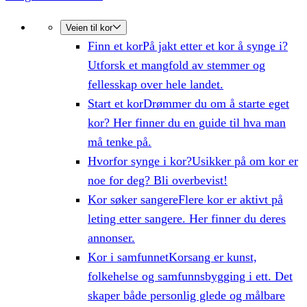
Veien til kor
Finn et kor
På jakt etter et kor å synge i?
Utforsk et mangfold av stemmer og
fellesskap over hele landet.
Start et kor
Drømmer du om å starte eget
kor? Her finner du en guide til hva man
må tenke på.
Hvorfor synge i kor?
Usikker på om kor er
noe for deg? Bli overbevist!
Kor søker sangere
Flere kor er aktivt på
leting etter sangere. Her finner du deres
annonser.
Kor i samfunnet
Korsang er kunst,
folkehelse og samfunnsbygging i ett. Det
skaper både personlig glede og målbare