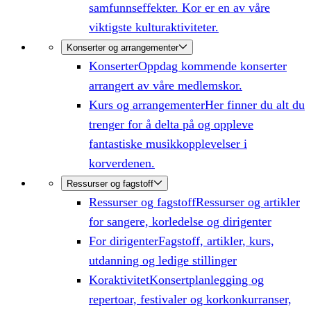
samfunnseffekter. Kor er en av våre
viktigste kulturaktiviteter.
Konserter og arrangementer
Konserter
Oppdag kommende konserter
arrangert av våre medlemskor.
Kurs og arrangementer
Her finner du alt du
trenger for å delta på og oppleve
fantastiske musikkopplevelser i
korverdenen.
Ressurser og fagstoff
Ressurser og fagstoff
Ressurser og artikler
for sangere, korledelse og dirigenter
For dirigenter
Fagstoff, artikler, kurs,
utdanning og ledige stillinger
Koraktivitet
Konsertplanlegging og
repertoar, festivaler og korkonkurranser,