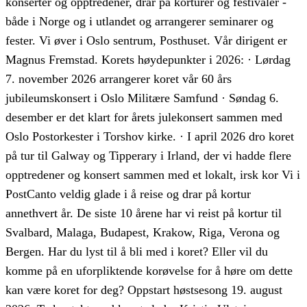
konserter og opptredener, drar på korturer og festivaler -
både i Norge og i utlandet og arrangerer seminarer og
fester. Vi øver i Oslo sentrum, Posthuset. Vår dirigent er
Magnus Fremstad. Korets høydepunkter i 2026: · Lørdag
7. november 2026 arrangerer koret vår 60 års
jubileumskonsert i Oslo Militære Samfund · Søndag 6.
desember er det klart for årets julekonsert sammen med
Oslo Postorkester i Torshov kirke. · I april 2026 dro koret
på tur til Galway og Tipperary i Irland, der vi hadde flere
opptredener og konsert sammen med et lokalt, irsk kor Vi i
PostCanto veldig glade i å reise og drar på kortur
annethvert år. De siste 10 årene har vi reist på kortur til
Svalbard, Malaga, Budapest, Krakow, Riga, Verona og
Bergen. Har du lyst til å bli med i koret? Eller vil du
komme på en uforpliktende korøvelse for å høre om dette
kan være koret for deg? Oppstart høstsesong 19. august