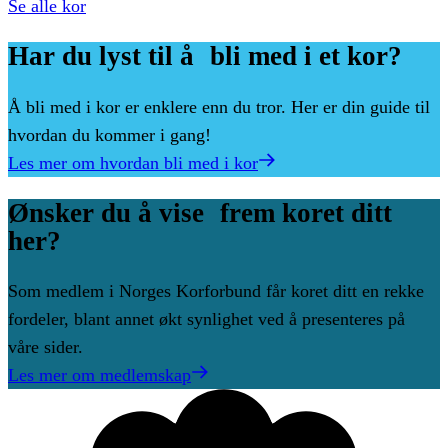
Se alle kor
Har
du
lyst
til
å bli
med
i
et
kor?
Å bli med i kor er enklere enn du tror. Her er din guide til
hvordan du kommer i gang!
Les mer om hvordan bli med i kor
Ønsker
du
å
vise frem
koret
ditt
her?
Som medlem i Norges Korforbund får koret ditt en rekke
fordeler, blant annet økt synlighet ved å presenteres på
våre sider.
Les mer om medlemskap