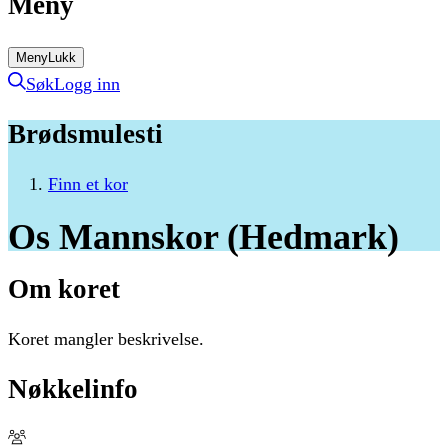
Meny
Meny
Lukk
Søk
Logg inn
Brødsmulesti
Finn et kor
Os
Mannskor
(Hedmark)
Om koret
Koret mangler beskrivelse.
Nøkkelinfo