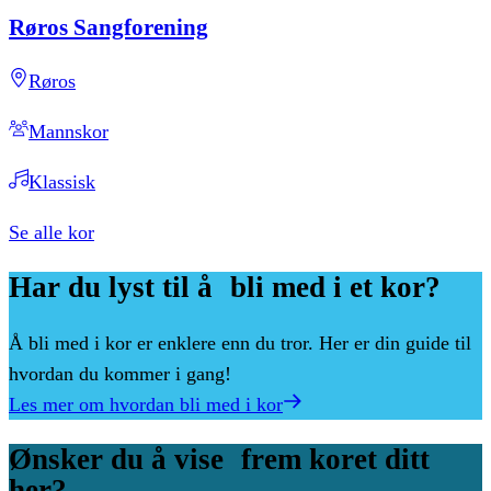
Røros
Sangforening
Røros
Mannskor
Klassisk
Se alle kor
Har
du
lyst
til
å bli
med
i
et
kor?
Å bli med i kor er enklere enn du tror. Her er din guide til
hvordan du kommer i gang!
Les mer om hvordan bli med i kor
Ønsker
du
å
vise frem
koret
ditt
her?