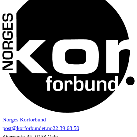
Norges Korforbund
post@korforbundet.no
22 39 68 50
Akersgata 45, 0158 Oslo