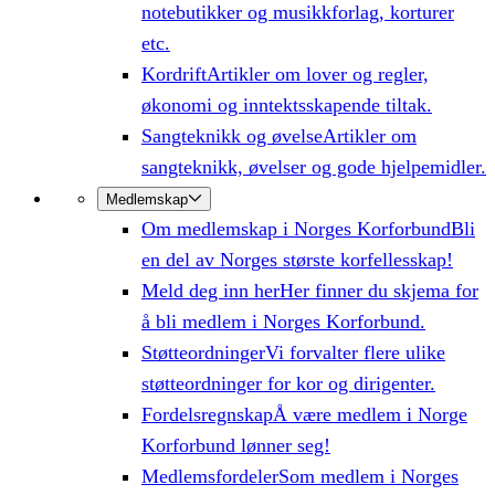
notebutikker og musikkforlag, korturer
etc.
Kordrift
Artikler om lover og regler,
økonomi og inntektsskapende tiltak.
Sangteknikk og øvelse
Artikler om
sangteknikk, øvelser og gode hjelpemidler.
Medlemskap
Om medlemskap i Norges Korforbund
Bli
en del av Norges største korfellesskap!
Meld deg inn her
Her finner du skjema for
å bli medlem i Norges Korforbund.
Støtteordninger
Vi forvalter flere ulike
støtteordninger for kor og dirigenter.
Fordelsregnskap
Å være medlem i Norge
Korforbund lønner seg!
Medlemsfordeler
Som medlem i Norges