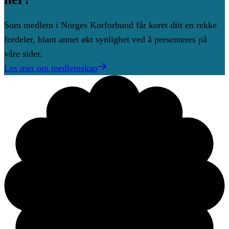
Som medlem i Norges Korforbund får koret ditt en rekke
fordeler, blant annet økt synlighet ved å presenteres på
våre sider.
Les mer om medlemskap