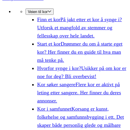
Veien til kor
Finn et kor
På jakt etter et kor å synge i?
Utforsk et mangfold av stemmer og
fellesskap over hele landet.
Start et kor
Drømmer du om å starte eget
kor? Her finner du en guide til hva man
må tenke på.
Hvorfor synge i kor?
Usikker på om kor er
noe for deg? Bli overbevist!
Kor søker sangere
Flere kor er aktivt på
leting etter sangere. Her finner du deres
annonser.
Kor i samfunnet
Korsang er kunst,
folkehelse og samfunnsbygging i ett. Det
skaper både personlig glede og målbare