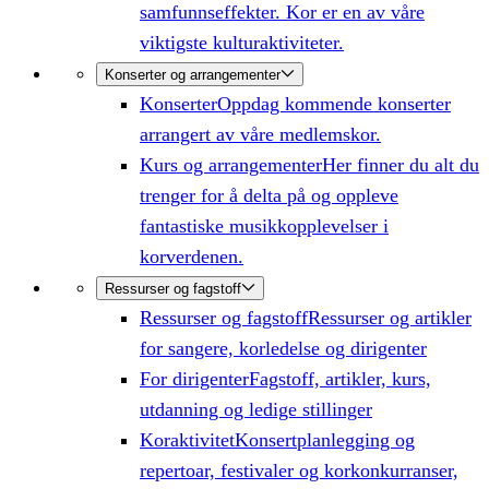
samfunnseffekter. Kor er en av våre
viktigste kulturaktiviteter.
Konserter og arrangementer
Konserter
Oppdag kommende konserter
arrangert av våre medlemskor.
Kurs og arrangementer
Her finner du alt du
trenger for å delta på og oppleve
fantastiske musikkopplevelser i
korverdenen.
Ressurser og fagstoff
Ressurser og fagstoff
Ressurser og artikler
for sangere, korledelse og dirigenter
For dirigenter
Fagstoff, artikler, kurs,
utdanning og ledige stillinger
Koraktivitet
Konsertplanlegging og
repertoar, festivaler og korkonkurranser,