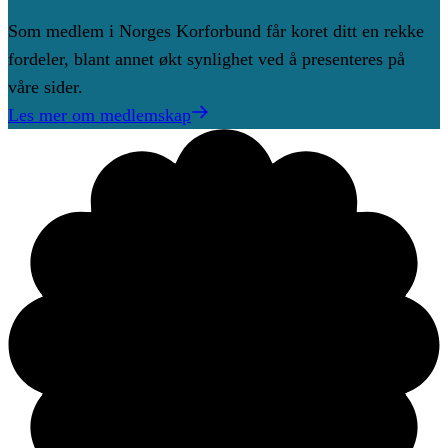
Som medlem i Norges Korforbund får koret ditt en rekke
fordeler, blant annet økt synlighet ved å presenteres på
våre sider.
Les mer om medlemskap