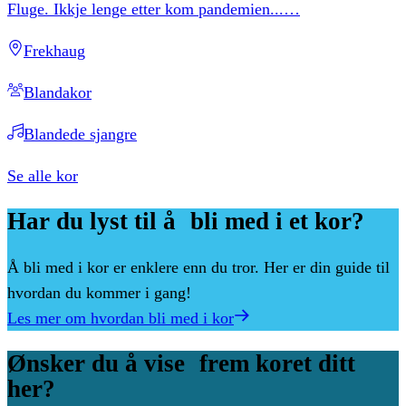
Fluge. Ikkje lenge etter kom pandemien...
…
Frekhaug
Blandakor
Blandede sjangre
Se alle kor
Har
du
lyst
til
å bli
med
i
et
kor?
Å bli med i kor er enklere enn du tror. Her er din guide til
hvordan du kommer i gang!
Les mer om hvordan bli med i kor
Ønsker
du
å
vise frem
koret
ditt
her?