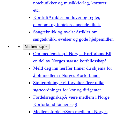
notebutikker og musikkforlag, korturer
etc.
Kordrift
Artikler om lover og regler,
økonomi og inntektsskapende tiltak.
Sangteknikk og øvelse
Artikler om
sangteknikk, øvelser og gode hjelpemidler.
Medlemskap
Om medlemskap i Norges Korforbund
Bli
en del av Norges største korfellesskap!
Meld deg inn her
Her finner du skjema for
å bli medlem i Norges Korforbund.
Støtteordninger
Vi forvalter flere ulike
støtteordninger for kor og dirigenter.
Fordelsregnskap
Å være medlem i Norge
Korforbund lønner seg!
Medlemsfordeler
Som medlem i Norges