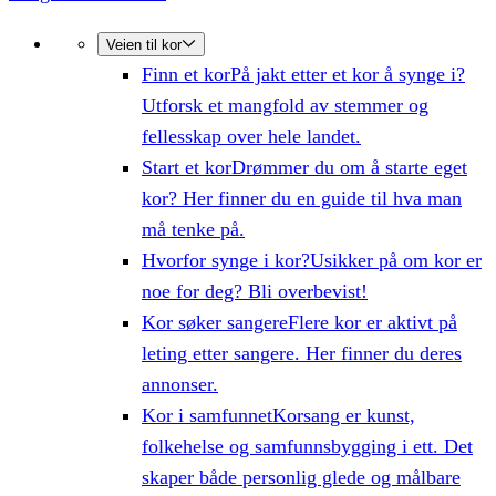
Veien til kor
Finn et kor
På jakt etter et kor å synge i?
Utforsk et mangfold av stemmer og
fellesskap over hele landet.
Start et kor
Drømmer du om å starte eget
kor? Her finner du en guide til hva man
må tenke på.
Hvorfor synge i kor?
Usikker på om kor er
noe for deg? Bli overbevist!
Kor søker sangere
Flere kor er aktivt på
leting etter sangere. Her finner du deres
annonser.
Kor i samfunnet
Korsang er kunst,
folkehelse og samfunnsbygging i ett. Det
skaper både personlig glede og målbare