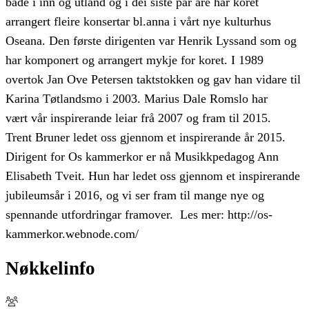
både i inn og utland og i dei siste par åre har koret
arrangert fleire konsertar bl.anna i vårt nye kulturhus
Oseana. Den første dirigenten var Henrik Lyssand som og
har komponert og arrangert mykje for koret. I 1989
overtok Jan Ove Petersen taktstokken og gav han vidare til
Karina Tøtlandsmo i 2003. Marius Dale Romslo har
vært vår inspirerande leiar frå 2007 og fram til 2015.
Trent Bruner ledet oss gjennom et inspirerande år 2015.
Dirigent for Os kammerkor er nå Musikkpedagog Ann
Elisabeth Tveit. Hun har ledet oss gjennom et inspirerande
jubileumsår i 2016, og vi ser fram til mange nye og
spennande utfordringar framover. Les mer: http://os-
kammerkor.webnode.com/
Nøkkelinfo