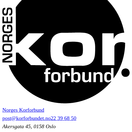
Norges Korforbund
post@korforbundet.no
22 39 68 50
Akersgata 45, 0158 Oslo