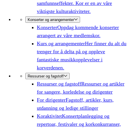
samfunnseffekter. Kor er en av våre
viktigste kulturaktiviteter.
Konserter og arrangementer
Konserter
Oppdag kommende konserter
arrangert av våre medlemskor.
Kurs og arrangementer
Her finner du alt du
trenger for å delta på og oppleve
fantastiske musikkopplevelser i
korverdenen.
Ressurser og fagstoff
Ressurser og fagstoff
Ressurser og artikler
for sangere, korledelse og dirigenter
For dirigenter
Fagstoff, artikler, kurs,
utdanning og ledige stillinger
Koraktivitet
Konsertplanlegging og
repertoar, festivaler og korkonkurranser,