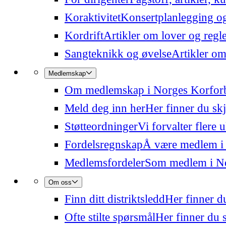
Koraktivitet
Konsertplanlegging og 
Kordrift
Artikler om lover og regl
Sangteknikk og øvelse
Artikler om
Medlemskap
Om medlemskap i Norges Korfor
Meld deg inn her
Her finner du sk
Støtteordninger
Vi forvalter flere 
Fordelsregnskap
Å være medlem i
Medlemsfordeler
Som medlem i Nor
Om oss
Finn ditt distriktsledd
Her finner du
Ofte stilte spørsmål
Her finner du s