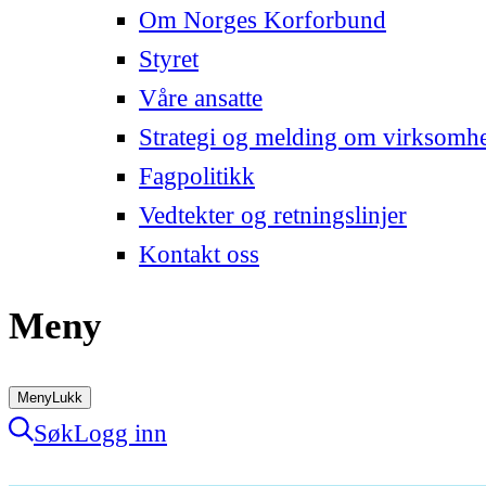
Om Norges Korforbund
Styret
Våre ansatte
Strategi og melding om virksomh
Fagpolitikk
Vedtekter og retningslinjer
Kontakt oss
Meny
Meny
Lukk
Søk
Logg inn