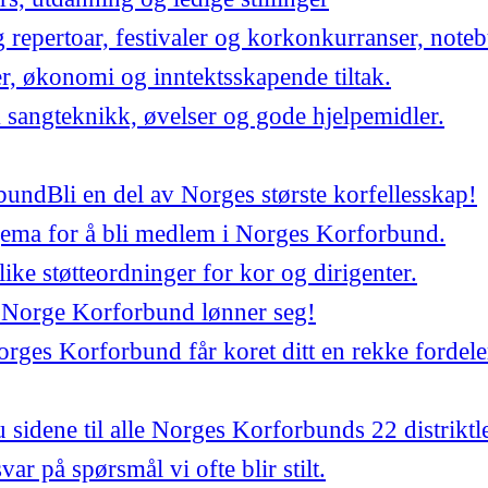
repertoar, festivaler og korkonkurranser, noteb
er, økonomi og inntektsskapende tiltak.
 sangteknikk, øvelser og gode hjelpemidler.
bund
Bli en del av Norges største korfellesskap!
jema for å bli medlem i Norges Korforbund.
ulike støtteordninger for kor og dirigenter.
 Norge Korforbund lønner seg!
ges Korforbund får koret ditt en rekke fordele
 sidene til alle Norges Korforbunds 22 distriktl
var på spørsmål vi ofte blir stilt.