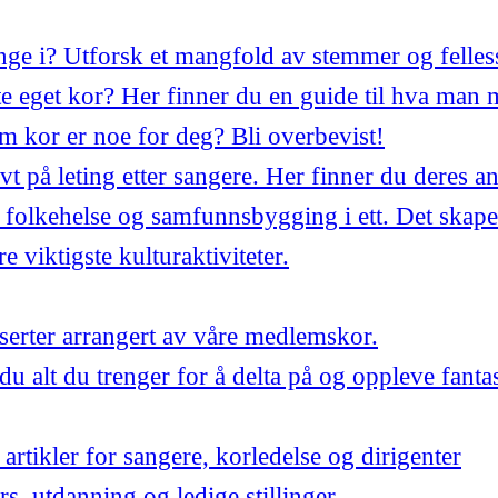
synge i? Utforsk et mangfold av stemmer og felles
 eget kor? Her finner du en guide til hva man 
m kor er noe for deg? Bli overbevist!
ivt på leting etter sangere. Her finner du deres a
 folkehelse og samfunnsbygging i ett. Det skape
 viktigste kulturaktiviteter.
ter arrangert av våre medlemskor.
du alt du trenger for å delta på og oppleve fant
artikler for sangere, korledelse og dirigenter
urs, utdanning og ledige stillinger