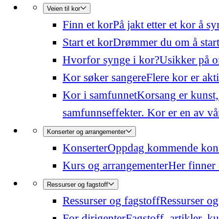
Veien til kor
Finn et kor
På jakt etter et kor å 
Start et kor
Drømmer du om å starte
Hvorfor synge i kor?
Usikker på o
Kor søker sangere
Flere kor er akt
Kor i samfunnet
Korsang er kunst,
samfunnseffekter. Kor er en av våre
Konserter og arrangementer
Konserter
Oppdag kommende konser
Kurs og arrangementer
Her finner 
Ressurser og fagstoff
Ressurser og fagstoff
Ressurser og 
For dirigenter
Fagstoff, artikler, k