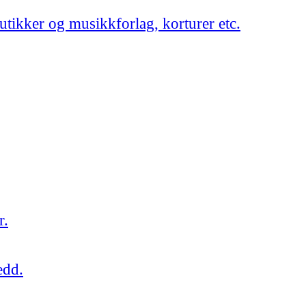
utikker og musikkforlag, korturer etc.
r.
edd.