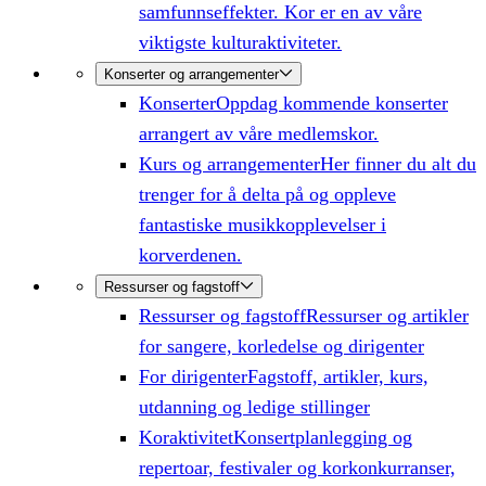
samfunnseffekter. Kor er en av våre
viktigste kulturaktiviteter.
Konserter og arrangementer
Konserter
Oppdag kommende konserter
arrangert av våre medlemskor.
Kurs og arrangementer
Her finner du alt du
trenger for å delta på og oppleve
fantastiske musikkopplevelser i
korverdenen.
Ressurser og fagstoff
Ressurser og fagstoff
Ressurser og artikler
for sangere, korledelse og dirigenter
For dirigenter
Fagstoff, artikler, kurs,
utdanning og ledige stillinger
Koraktivitet
Konsertplanlegging og
repertoar, festivaler og korkonkurranser,