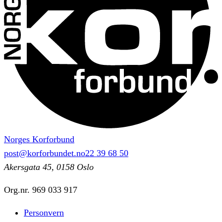
Norges Korforbund
post@korforbundet.no
22 39 68 50
Akersgata 45, 0158 Oslo
Org.nr.
969 033 917
Personvern