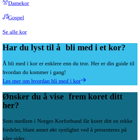
Damekor
Gospel
Se alle kor
Har
du
lyst
til
å bli
med
i
et
kor?
Å bli med i kor er enklere enn du tror. Her er din guide til
hvordan du kommer i gang!
Les mer om hvordan bli med i kor
Ønsker
du
å
vise frem
koret
ditt
her?
Som medlem i Norges Korforbund får koret ditt en rekke
fordeler, blant annet økt synlighet ved å presenteres på
våre sider.