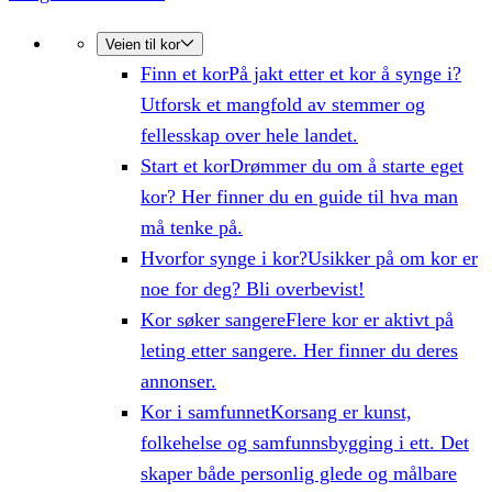
Veien til kor
Finn et kor
På jakt etter et kor å synge i?
Utforsk et mangfold av stemmer og
fellesskap over hele landet.
Start et kor
Drømmer du om å starte eget
kor? Her finner du en guide til hva man
må tenke på.
Hvorfor synge i kor?
Usikker på om kor er
noe for deg? Bli overbevist!
Kor søker sangere
Flere kor er aktivt på
leting etter sangere. Her finner du deres
annonser.
Kor i samfunnet
Korsang er kunst,
folkehelse og samfunnsbygging i ett. Det
skaper både personlig glede og målbare