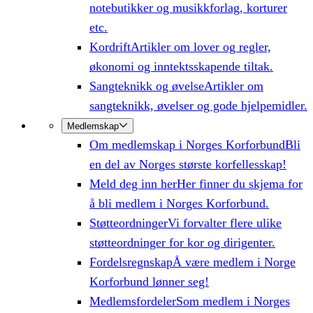
notebutikker og musikkforlag, korturer
etc.
Kordrift
Artikler om lover og regler,
økonomi og inntektsskapende tiltak.
Sangteknikk og øvelse
Artikler om
sangteknikk, øvelser og gode hjelpemidler.
Medlemskap
Om medlemskap i Norges Korforbund
Bli
en del av Norges største korfellesskap!
Meld deg inn her
Her finner du skjema for
å bli medlem i Norges Korforbund.
Støtteordninger
Vi forvalter flere ulike
støtteordninger for kor og dirigenter.
Fordelsregnskap
Å være medlem i Norge
Korforbund lønner seg!
Medlemsfordeler
Som medlem i Norges