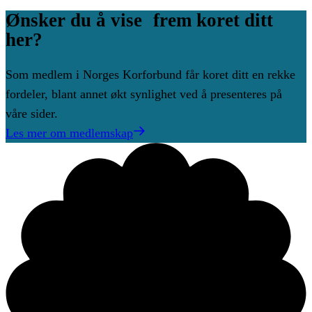
Ønsker
du
å
vise frem
koret
ditt
her?
Som medlem i Norges Korforbund får koret ditt en rekke
fordeler, blant annet økt synlighet ved å presenteres på
våre sider.
Les mer om medlemskap