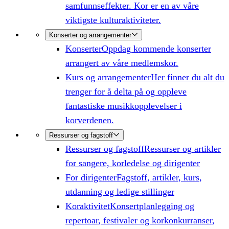
samfunnseffekter. Kor er en av våre
viktigste kulturaktiviteter.
Konserter og arrangementer
Konserter
Oppdag kommende konserter
arrangert av våre medlemskor.
Kurs og arrangementer
Her finner du alt du
trenger for å delta på og oppleve
fantastiske musikkopplevelser i
korverdenen.
Ressurser og fagstoff
Ressurser og fagstoff
Ressurser og artikler
for sangere, korledelse og dirigenter
For dirigenter
Fagstoff, artikler, kurs,
utdanning og ledige stillinger
Koraktivitet
Konsertplanlegging og
repertoar, festivaler og korkonkurranser,