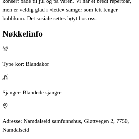
konsert både til jul og på våren. Vi har et bredt repertoar,
men er veldig glad i «lette» samger som lett fenger
bublikum. Det sosiale settes høyt hos oss.
Nøkkelinfo
Type kor:
Blandakor
Sjanger:
Blandede sjangre
Adresse:
Namdalseid samfunnshus, Gløttvegen 2, 7750,
Namdalseid