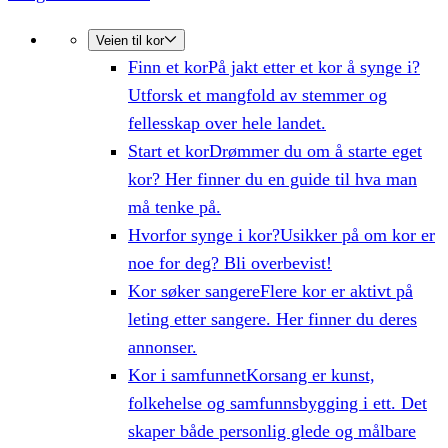
Veien til kor
Finn et kor
På jakt etter et kor å synge i?
Utforsk et mangfold av stemmer og
fellesskap over hele landet.
Start et kor
Drømmer du om å starte eget
kor? Her finner du en guide til hva man
må tenke på.
Hvorfor synge i kor?
Usikker på om kor er
noe for deg? Bli overbevist!
Kor søker sangere
Flere kor er aktivt på
leting etter sangere. Her finner du deres
annonser.
Kor i samfunnet
Korsang er kunst,
folkehelse og samfunnsbygging i ett. Det
skaper både personlig glede og målbare