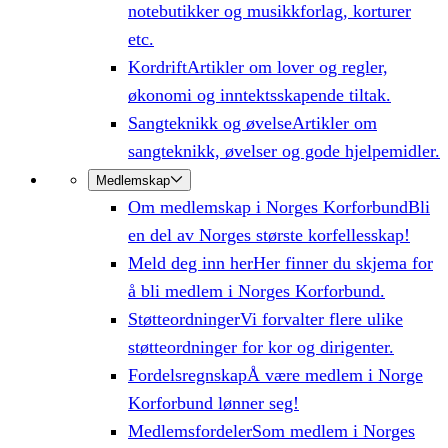
notebutikker og musikkforlag, korturer
etc.
Kordrift
Artikler om lover og regler,
økonomi og inntektsskapende tiltak.
Sangteknikk og øvelse
Artikler om
sangteknikk, øvelser og gode hjelpemidler.
Medlemskap
Om medlemskap i Norges Korforbund
Bli
en del av Norges største korfellesskap!
Meld deg inn her
Her finner du skjema for
å bli medlem i Norges Korforbund.
Støtteordninger
Vi forvalter flere ulike
støtteordninger for kor og dirigenter.
Fordelsregnskap
Å være medlem i Norge
Korforbund lønner seg!
Medlemsfordeler
Som medlem i Norges