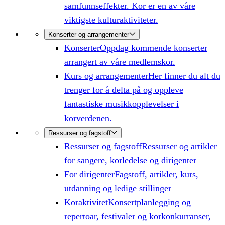
samfunnseffekter. Kor er en av våre
viktigste kulturaktiviteter.
Konserter og arrangementer
Konserter
Oppdag kommende konserter
arrangert av våre medlemskor.
Kurs og arrangementer
Her finner du alt du
trenger for å delta på og oppleve
fantastiske musikkopplevelser i
korverdenen.
Ressurser og fagstoff
Ressurser og fagstoff
Ressurser og artikler
for sangere, korledelse og dirigenter
For dirigenter
Fagstoff, artikler, kurs,
utdanning og ledige stillinger
Koraktivitet
Konsertplanlegging og
repertoar, festivaler og korkonkurranser,