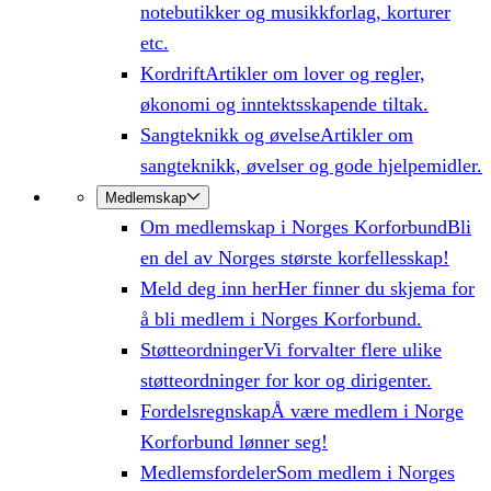
notebutikker og musikkforlag, korturer
etc.
Kordrift
Artikler om lover og regler,
økonomi og inntektsskapende tiltak.
Sangteknikk og øvelse
Artikler om
sangteknikk, øvelser og gode hjelpemidler.
Medlemskap
Om medlemskap i Norges Korforbund
Bli
en del av Norges største korfellesskap!
Meld deg inn her
Her finner du skjema for
å bli medlem i Norges Korforbund.
Støtteordninger
Vi forvalter flere ulike
støtteordninger for kor og dirigenter.
Fordelsregnskap
Å være medlem i Norge
Korforbund lønner seg!
Medlemsfordeler
Som medlem i Norges