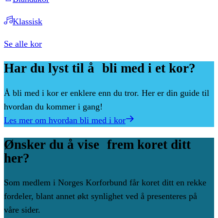
Klassisk
Se alle kor
Har
du
lyst
til
å bli
med
i
et
kor?
Å bli med i kor er enklere enn du tror. Her er din guide til
hvordan du kommer i gang!
Les mer om hvordan bli med i kor
Ønsker
du
å
vise frem
koret
ditt
her?
Som medlem i Norges Korforbund får koret ditt en rekke
fordeler, blant annet økt synlighet ved å presenteres på
våre sider.