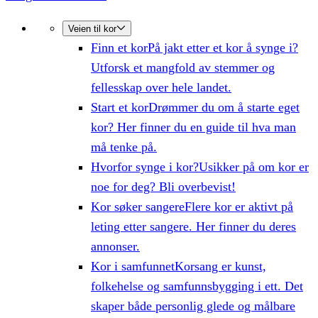
Veien til kor
Finn et kor
På jakt etter et kor å synge i?
Utforsk et mangfold av stemmer og
fellesskap over hele landet.
Start et kor
Drømmer du om å starte eget
kor? Her finner du en guide til hva man
må tenke på.
Hvorfor synge i kor?
Usikker på om kor er
noe for deg? Bli overbevist!
Kor søker sangere
Flere kor er aktivt på
leting etter sangere. Her finner du deres
annonser.
Kor i samfunnet
Korsang er kunst,
folkehelse og samfunnsbygging i ett. Det
skaper både personlig glede og målbare