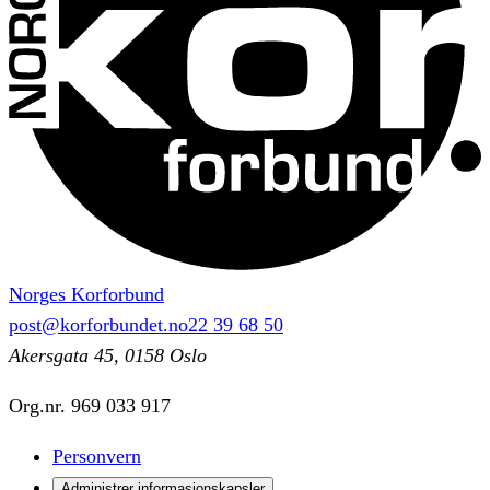
Norges Korforbund
post@korforbundet.no
22 39 68 50
Akersgata 45, 0158 Oslo
Org.nr.
969 033 917
Personvern
Administrer informasjonskapsler