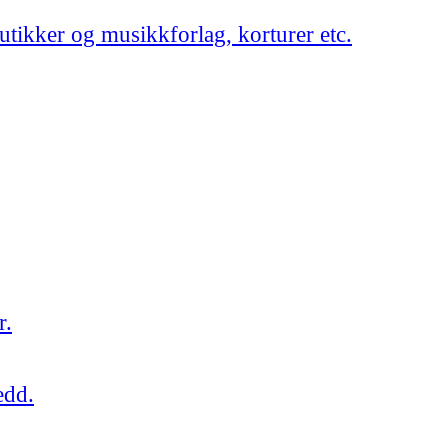
utikker og musikkforlag, korturer etc.
r.
edd.