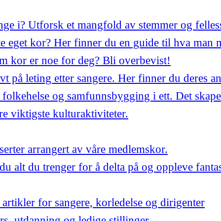
synge i? Utforsk et mangfold av stemmer og felles
 eget kor? Her finner du en guide til hva man 
m kor er noe for deg? Bli overbevist!
ivt på leting etter sangere. Her finner du deres a
 folkehelse og samfunnsbygging i ett. Det skape
 viktigste kulturaktiviteter.
ter arrangert av våre medlemskor.
du alt du trenger for å delta på og oppleve fant
artikler for sangere, korledelse og dirigenter
urs, utdanning og ledige stillinger