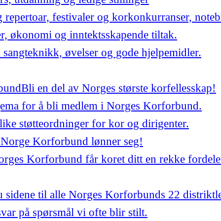
repertoar, festivaler og korkonkurranser, noteb
er, økonomi og inntektsskapende tiltak.
 sangteknikk, øvelser og gode hjelpemidler.
bund
Bli en del av Norges største korfellesskap!
jema for å bli medlem i Norges Korforbund.
ulike støtteordninger for kor og dirigenter.
 Norge Korforbund lønner seg!
ges Korforbund får koret ditt en rekke fordele
 sidene til alle Norges Korforbunds 22 distriktl
var på spørsmål vi ofte blir stilt.