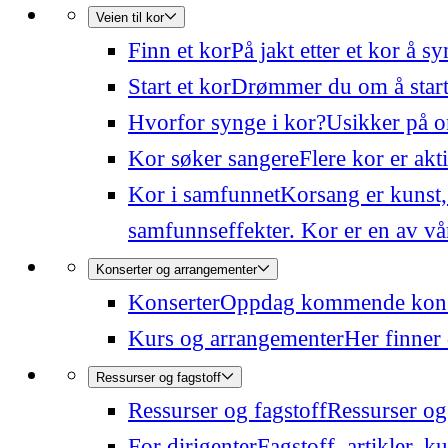
Veien til kor
Finn et kor
På jakt etter et kor å 
Start et kor
Drømmer du om å starte
Hvorfor synge i kor?
Usikker på o
Kor søker sangere
Flere kor er akt
Kor i samfunnet
Korsang er kunst,
samfunnseffekter. Kor er en av våre
Konserter og arrangementer
Konserter
Oppdag kommende konser
Kurs og arrangementer
Her finner 
Ressurser og fagstoff
Ressurser og fagstoff
Ressurser og 
For dirigenter
Fagstoff, artikler, k