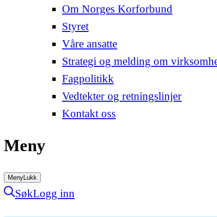
Om Norges Korforbund
Styret
Våre ansatte
Strategi og melding om virksomh
Fagpolitikk
Vedtekter og retningslinjer
Kontakt oss
Meny
Meny
Lukk
Søk
Logg inn