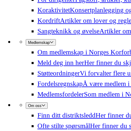
Koraktivitet
Konsertplanlegging og 
Kordrift
Artikler om lover og regl
Sangteknikk og øvelse
Artikler om
Medlemskap
Om medlemskap i Norges Korfor
Meld deg inn her
Her finner du sk
Støtteordninger
Vi forvalter flere 
Fordelsregnskap
Å være medlem i
Medlemsfordeler
Som medlem i Nor
Om oss
Finn ditt distriktsledd
Her finner du
Ofte stilte spørsmål
Her finner du s