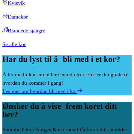
Kvisvik
Damekor
Blandede sjangre
Se alle kor
Har
du
lyst
til
å bli
med
i
et
kor?
Å bli med i kor er enklere enn du tror. Her er din guide til
hvordan du kommer i gang!
Les mer om hvordan bli med i kor
Ønsker
du
å
vise frem
koret
ditt
her?
Som medlem i Norges Korforbund får koret ditt en rekke