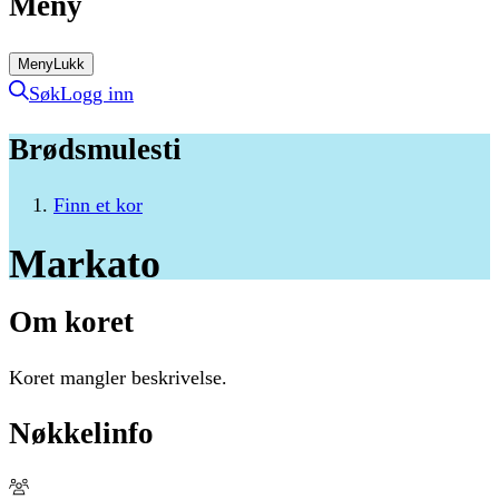
Meny
Meny
Lukk
Søk
Logg inn
Brødsmulesti
Finn et kor
Markato
Om koret
Koret mangler beskrivelse.
Nøkkelinfo