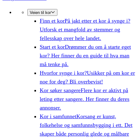
Veien til kor
Finn et kor
På jakt etter et kor å synge i?
Utforsk et mangfold av stemmer og
fellesskap over hele landet.
Start et kor
Drømmer du om å starte eget
kor? Her finner du en guide til hva man
må tenke på.
Hvorfor synge i kor?
Usikker på om kor er
noe for deg? Bli overbevist!
Kor søker sangere
Flere kor er aktivt på
leting etter sangere. Her finner du deres
annonser.
Kor i samfunnet
Korsang er kunst,
folkehelse og samfunnsbygging i ett. Det
skaper både personlig glede og målbare