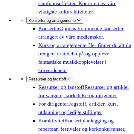
samfunnseffekter. Kor er en av våre
viktigste kulturaktiviteter.
Konserter og arrangementer
Konserter
Oppdag kommende konserter
arrangert av våre medlemskor.
Kurs og arrangementer
Her finner du alt du
trenger for å delta på og oppleve
fantastiske musikkopplevelser i
korverdenen.
Ressurser og fagstoff
Ressurser og fagstoff
Ressurser og artikler
for sangere, korledelse og dirigenter
For dirigenter
Fagstoff, artikler, kurs,
utdanning og ledige stillinger
Koraktivitet
Konsertplanlegging og
repertoar, festivaler og korkonkurranser,