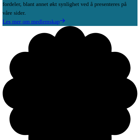
fordeler, blant annet økt synlighet ved å presenteres på
våre sider.
Les mer om medlemskap