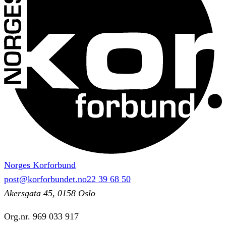
Norges Korforbund
post@korforbundet.no
22 39 68 50
Akersgata 45, 0158 Oslo
Org.nr.
969 033 917