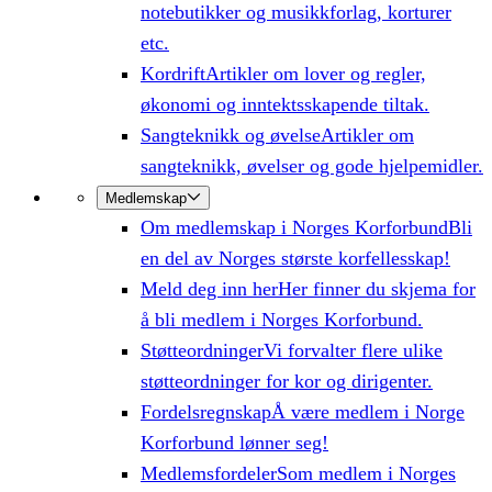
notebutikker og musikkforlag, korturer
etc.
Kordrift
Artikler om lover og regler,
økonomi og inntektsskapende tiltak.
Sangteknikk og øvelse
Artikler om
sangteknikk, øvelser og gode hjelpemidler.
Medlemskap
Om medlemskap i Norges Korforbund
Bli
en del av Norges største korfellesskap!
Meld deg inn her
Her finner du skjema for
å bli medlem i Norges Korforbund.
Støtteordninger
Vi forvalter flere ulike
støtteordninger for kor og dirigenter.
Fordelsregnskap
Å være medlem i Norge
Korforbund lønner seg!
Medlemsfordeler
Som medlem i Norges