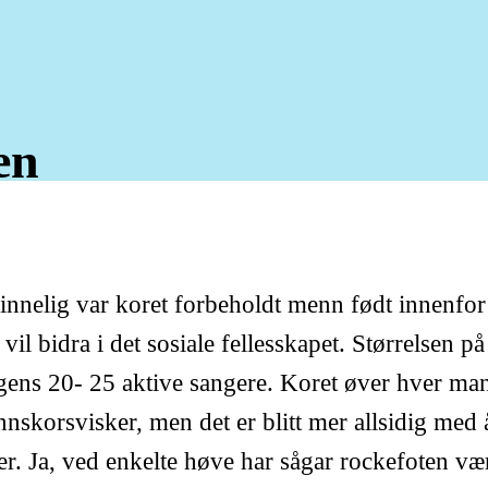
en
rinnelig var koret forbeholdt menn født innenf
vil bidra i det sosiale fellesskapet. Størrelsen p
agens 20- 25 aktive sangere. Koret øver hver ma
annskorsvisker, men det er blitt mer allsidig me
 Ja, ved enkelte høve har sågar rockefoten vær