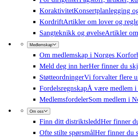
Koraktivitet
Konsertplanlegging og 
Kordrift
Artikler om lover og regl
Sangteknikk og øvelse
Artikler om
Medlemskap
Om medlemskap i Norges Korfor
Meld deg inn her
Her finner du sk
Støtteordninger
Vi forvalter flere 
Fordelsregnskap
Å være medlem i
Medlemsfordeler
Som medlem i Nor
Om oss
Finn ditt distriktsledd
Her finner du
Ofte stilte spørsmål
Her finner du s