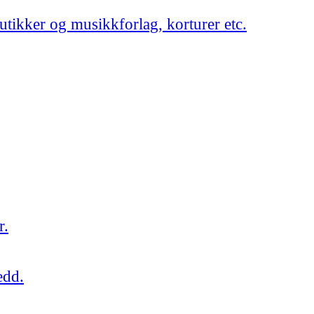
utikker og musikkforlag, korturer etc.
r.
edd.