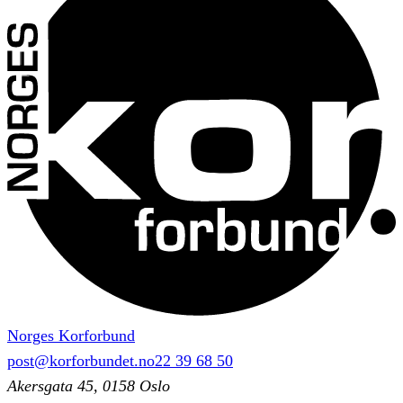
Norges Korforbund
post@korforbundet.no
22 39 68 50
Akersgata 45, 0158 Oslo