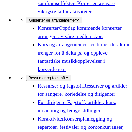
samfunnseffekter. Kor er en av våre
viktigste kulturaktiviteter.
Konserter og arrangementer
Konserter
Oppdag kommende konserter
arrangert av våre medlemskor.
Kurs og arrangementer
Her finner du alt du
trenger for å delta på og oppleve
fantastiske musikkopplevelser i
korverdenen.
Ressurser og fagstoff
Ressurser og fagstoff
Ressurser og artikler
for sangere, korledelse og dirigenter
For dirigenter
Fagstoff, artikler, kurs,
utdanning og ledige stillinger
Koraktivitet
Konsertplanlegging og
repertoar, festivaler og korkonkurranser,