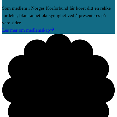
Som medlem i Norges Korforbund får koret ditt en rekke
fordeler, blant annet økt synlighet ved å presenteres på
våre sider.
Les mer om medlemskap