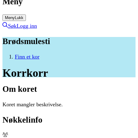
Meny
Meny
Lukk
Søk
Logg inn
Brødsmulesti
Finn et kor
Korrkorr
Om koret
Koret mangler beskrivelse.
Nøkkelinfo