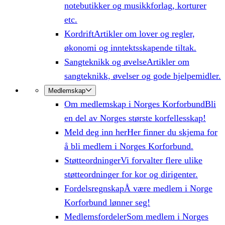
notebutikker og musikkforlag, korturer
etc.
Kordrift
Artikler om lover og regler,
økonomi og inntektsskapende tiltak.
Sangteknikk og øvelse
Artikler om
sangteknikk, øvelser og gode hjelpemidler.
Medlemskap
Om medlemskap i Norges Korforbund
Bli
en del av Norges største korfellesskap!
Meld deg inn her
Her finner du skjema for
å bli medlem i Norges Korforbund.
Støtteordninger
Vi forvalter flere ulike
støtteordninger for kor og dirigenter.
Fordelsregnskap
Å være medlem i Norge
Korforbund lønner seg!
Medlemsfordeler
Som medlem i Norges