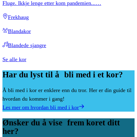
Fluge. Ikkje lenge etter kom pandemien...
…
Frekhaug
Blandakor
Blandede sjangre
Se alle kor
Har
du
lyst
til
å bli
med
i
et
kor?
Å bli med i kor er enklere enn du tror. Her er din guide til
hvordan du kommer i gang!
Les mer om hvordan bli med i kor
Ønsker
du
å
vise frem
koret
ditt
her?