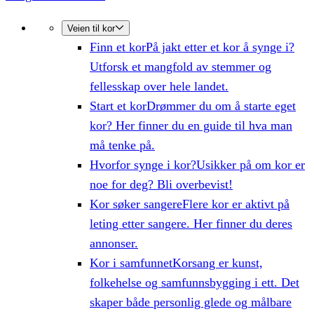
Veien til kor
Finn et kor
På jakt etter et kor å synge i?
Utforsk et mangfold av stemmer og
fellesskap over hele landet.
Start et kor
Drømmer du om å starte eget
kor? Her finner du en guide til hva man
må tenke på.
Hvorfor synge i kor?
Usikker på om kor er
noe for deg? Bli overbevist!
Kor søker sangere
Flere kor er aktivt på
leting etter sangere. Her finner du deres
annonser.
Kor i samfunnet
Korsang er kunst,
folkehelse og samfunnsbygging i ett. Det
skaper både personlig glede og målbare