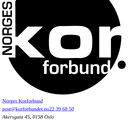
Norges Korforbund
post@korforbundet.no
22 39 68 50
Akersgata 45, 0158 Oslo