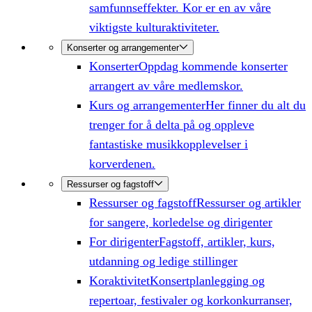
samfunnseffekter. Kor er en av våre
viktigste kulturaktiviteter.
Konserter og arrangementer
Konserter
Oppdag kommende konserter
arrangert av våre medlemskor.
Kurs og arrangementer
Her finner du alt du
trenger for å delta på og oppleve
fantastiske musikkopplevelser i
korverdenen.
Ressurser og fagstoff
Ressurser og fagstoff
Ressurser og artikler
for sangere, korledelse og dirigenter
For dirigenter
Fagstoff, artikler, kurs,
utdanning og ledige stillinger
Koraktivitet
Konsertplanlegging og
repertoar, festivaler og korkonkurranser,