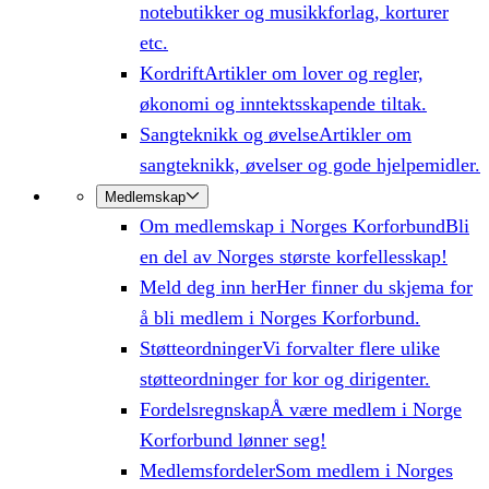
notebutikker og musikkforlag, korturer
etc.
Kordrift
Artikler om lover og regler,
økonomi og inntektsskapende tiltak.
Sangteknikk og øvelse
Artikler om
sangteknikk, øvelser og gode hjelpemidler.
Medlemskap
Om medlemskap i Norges Korforbund
Bli
en del av Norges største korfellesskap!
Meld deg inn her
Her finner du skjema for
å bli medlem i Norges Korforbund.
Støtteordninger
Vi forvalter flere ulike
støtteordninger for kor og dirigenter.
Fordelsregnskap
Å være medlem i Norge
Korforbund lønner seg!
Medlemsfordeler
Som medlem i Norges