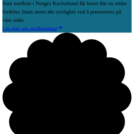
Som medlem i Norges Korforbund får koret ditt en rekke
fordeler, blant annet økt synlighet ved å presenteres på
våre sider.
Les mer om medlemskap