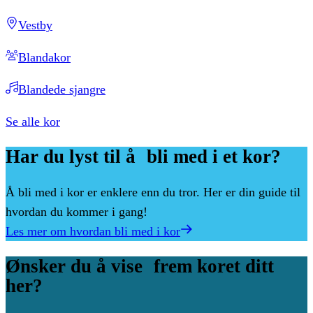
Vestby
Blandakor
Blandede sjangre
Se alle kor
Har
du
lyst
til
å bli
med
i
et
kor?
Å bli med i kor er enklere enn du tror. Her er din guide til
hvordan du kommer i gang!
Les mer om hvordan bli med i kor
Ønsker
du
å
vise frem
koret
ditt
her?