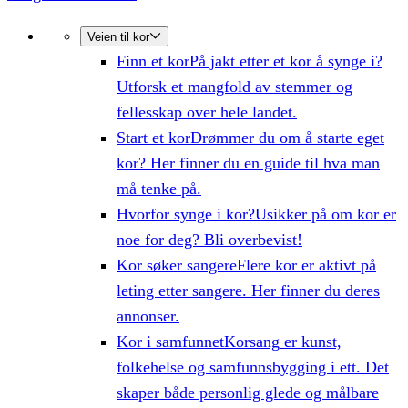
Veien til kor
Finn et kor
På jakt etter et kor å synge i?
Utforsk et mangfold av stemmer og
fellesskap over hele landet.
Start et kor
Drømmer du om å starte eget
kor? Her finner du en guide til hva man
må tenke på.
Hvorfor synge i kor?
Usikker på om kor er
noe for deg? Bli overbevist!
Kor søker sangere
Flere kor er aktivt på
leting etter sangere. Her finner du deres
annonser.
Kor i samfunnet
Korsang er kunst,
folkehelse og samfunnsbygging i ett. Det
skaper både personlig glede og målbare