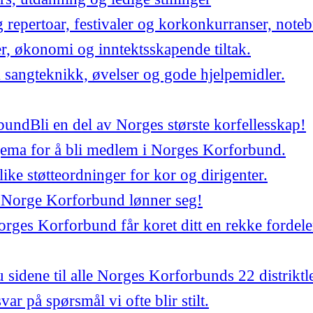
repertoar, festivaler og korkonkurranser, noteb
er, økonomi og inntektsskapende tiltak.
 sangteknikk, øvelser og gode hjelpemidler.
bund
Bli en del av Norges største korfellesskap!
jema for å bli medlem i Norges Korforbund.
ulike støtteordninger for kor og dirigenter.
 Norge Korforbund lønner seg!
ges Korforbund får koret ditt en rekke fordele
 sidene til alle Norges Korforbunds 22 distriktl
var på spørsmål vi ofte blir stilt.