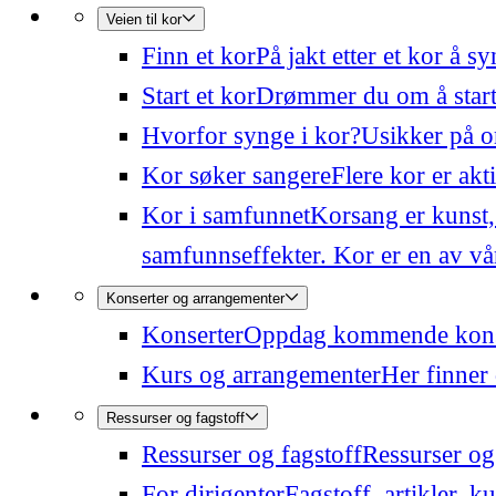
Veien til kor
Finn et kor
På jakt etter et kor å 
Start et kor
Drømmer du om å starte
Hvorfor synge i kor?
Usikker på o
Kor søker sangere
Flere kor er akt
Kor i samfunnet
Korsang er kunst,
samfunnseffekter. Kor er en av våre
Konserter og arrangementer
Konserter
Oppdag kommende konser
Kurs og arrangementer
Her finner 
Ressurser og fagstoff
Ressurser og fagstoff
Ressurser og 
For dirigenter
Fagstoff, artikler, k