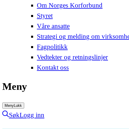
Om Norges Korforbund
Styret
Våre ansatte
Strategi og melding om virksomh
Fagpolitikk
Vedtekter og retningslinjer
Kontakt oss
Meny
Meny
Lukk
Søk
Logg inn