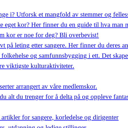
synge i? Utforsk et mangfold av stemmer og felles
 eget kor? Her finner du en guide til hva man 
m kor er noe for deg? Bli overbevist!
ivt på leting etter sangere. Her finner du deres a
 folkehelse og samfunnsbygging i ett. Det skape
 viktigste kulturaktiviteter.
ter arrangert av våre medlemskor.
du alt du trenger for å delta på og oppleve fant
artikler for sangere, korledelse og dirigenter
urs, utdanning og ledige stillinger