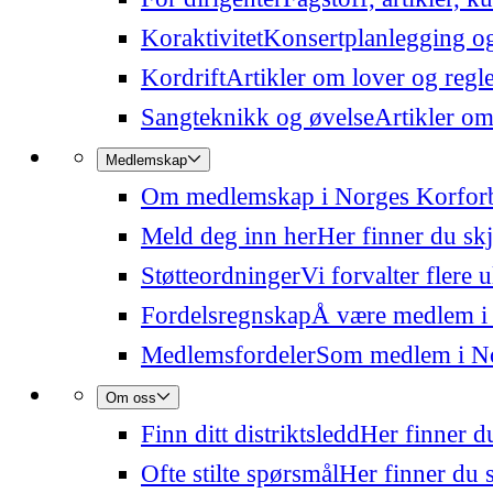
Koraktivitet
Konsertplanlegging og 
Kordrift
Artikler om lover og regl
Sangteknikk og øvelse
Artikler om
Medlemskap
Om medlemskap i Norges Korfor
Meld deg inn her
Her finner du sk
Støtteordninger
Vi forvalter flere 
Fordelsregnskap
Å være medlem i
Medlemsfordeler
Som medlem i Nor
Om oss
Finn ditt distriktsledd
Her finner du
Ofte stilte spørsmål
Her finner du s