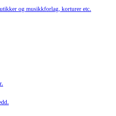
utikker og musikkforlag, korturer etc.
r.
edd.