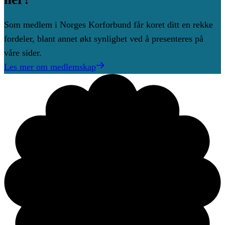
Som medlem i Norges Korforbund får koret ditt en rekke
fordeler, blant annet økt synlighet ved å presenteres på
våre sider.
Les mer om medlemskap