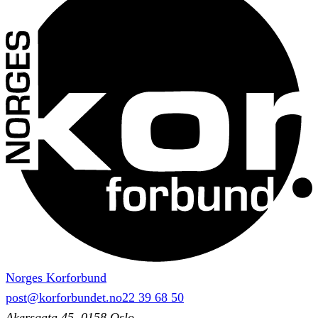
Norges Korforbund
post@korforbundet.no
22 39 68 50
Akersgata 45, 0158 Oslo