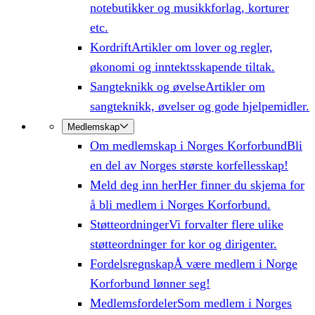
notebutikker og musikkforlag, korturer
etc.
Kordrift
Artikler om lover og regler,
økonomi og inntektsskapende tiltak.
Sangteknikk og øvelse
Artikler om
sangteknikk, øvelser og gode hjelpemidler.
Medlemskap
Om medlemskap i Norges Korforbund
Bli
en del av Norges største korfellesskap!
Meld deg inn her
Her finner du skjema for
å bli medlem i Norges Korforbund.
Støtteordninger
Vi forvalter flere ulike
støtteordninger for kor og dirigenter.
Fordelsregnskap
Å være medlem i Norge
Korforbund lønner seg!
Medlemsfordeler
Som medlem i Norges