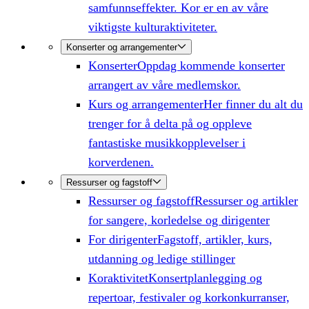
samfunnseffekter. Kor er en av våre
viktigste kulturaktiviteter.
Konserter og arrangementer
Konserter
Oppdag kommende konserter
arrangert av våre medlemskor.
Kurs og arrangementer
Her finner du alt du
trenger for å delta på og oppleve
fantastiske musikkopplevelser i
korverdenen.
Ressurser og fagstoff
Ressurser og fagstoff
Ressurser og artikler
for sangere, korledelse og dirigenter
For dirigenter
Fagstoff, artikler, kurs,
utdanning og ledige stillinger
Koraktivitet
Konsertplanlegging og
repertoar, festivaler og korkonkurranser,