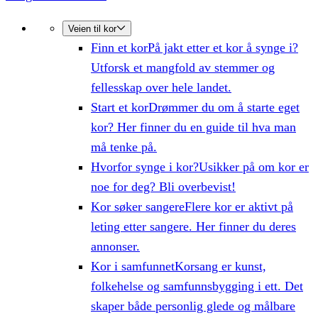
Veien til kor
Finn et kor
På jakt etter et kor å synge i?
Utforsk et mangfold av stemmer og
fellesskap over hele landet.
Start et kor
Drømmer du om å starte eget
kor? Her finner du en guide til hva man
må tenke på.
Hvorfor synge i kor?
Usikker på om kor er
noe for deg? Bli overbevist!
Kor søker sangere
Flere kor er aktivt på
leting etter sangere. Her finner du deres
annonser.
Kor i samfunnet
Korsang er kunst,
folkehelse og samfunnsbygging i ett. Det
skaper både personlig glede og målbare