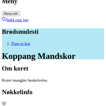
Meny
Meny
Lukk
Søk
Logg inn
Brødsmulesti
Finn et kor
Koppang
Mandskor
Om koret
Koret mangler beskrivelse.
Nøkkelinfo