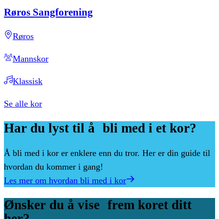
Røros
Sangforening
Røros
Mannskor
Klassisk
Se alle kor
Har
du
lyst
til
å bli
med
i
et
kor?
Å bli med i kor er enklere enn du tror. Her er din guide til
hvordan du kommer i gang!
Les mer om hvordan bli med i kor
Ønsker
du
å
vise frem
koret
ditt
her?