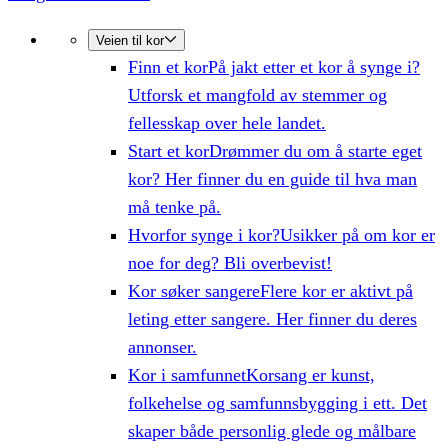
Veien til kor
Finn et kor
På jakt etter et kor å synge i?
Utforsk et mangfold av stemmer og
fellesskap over hele landet.
Start et kor
Drømmer du om å starte eget
kor? Her finner du en guide til hva man
må tenke på.
Hvorfor synge i kor?
Usikker på om kor er
noe for deg? Bli overbevist!
Kor søker sangere
Flere kor er aktivt på
leting etter sangere. Her finner du deres
annonser.
Kor i samfunnet
Korsang er kunst,
folkehelse og samfunnsbygging i ett. Det
skaper både personlig glede og målbare