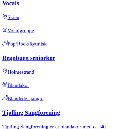
Vocals
Skien
Vokalgruppe
Pop/Rock/Rytmisk
Regnbuen
seniorkor
Holmestrand
Blandakor
Blandede sjangre
Tjølling
Sangforening
Tjølling Sangforening er et blandakor med ca. 40