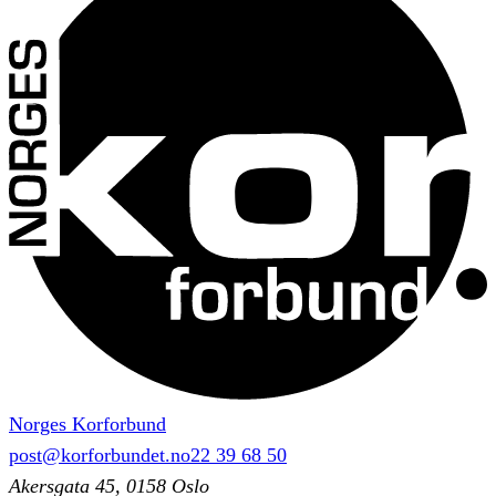
Norges Korforbund
post@korforbundet.no
22 39 68 50
Akersgata 45, 0158 Oslo