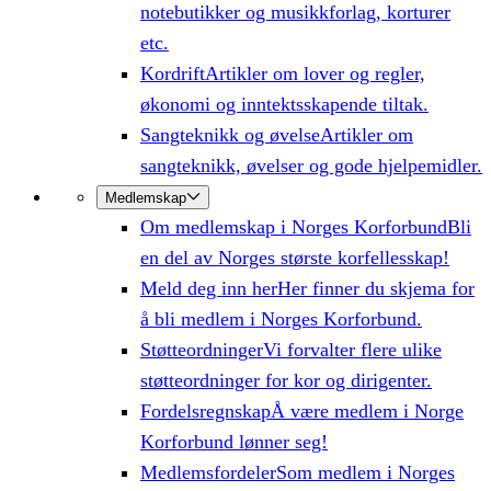
notebutikker og musikkforlag, korturer
etc.
Kordrift
Artikler om lover og regler,
økonomi og inntektsskapende tiltak.
Sangteknikk og øvelse
Artikler om
sangteknikk, øvelser og gode hjelpemidler.
Medlemskap
Om medlemskap i Norges Korforbund
Bli
en del av Norges største korfellesskap!
Meld deg inn her
Her finner du skjema for
å bli medlem i Norges Korforbund.
Støtteordninger
Vi forvalter flere ulike
støtteordninger for kor og dirigenter.
Fordelsregnskap
Å være medlem i Norge
Korforbund lønner seg!
Medlemsfordeler
Som medlem i Norges