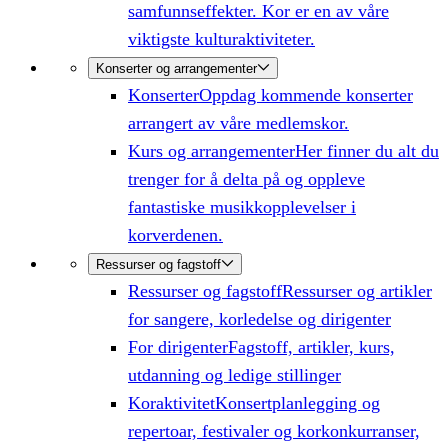
samfunnseffekter. Kor er en av våre
viktigste kulturaktiviteter.
Konserter og arrangementer
Konserter
Oppdag kommende konserter
arrangert av våre medlemskor.
Kurs og arrangementer
Her finner du alt du
trenger for å delta på og oppleve
fantastiske musikkopplevelser i
korverdenen.
Ressurser og fagstoff
Ressurser og fagstoff
Ressurser og artikler
for sangere, korledelse og dirigenter
For dirigenter
Fagstoff, artikler, kurs,
utdanning og ledige stillinger
Koraktivitet
Konsertplanlegging og
repertoar, festivaler og korkonkurranser,