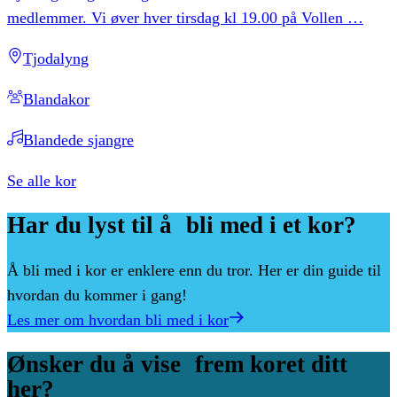
medlemmer. Vi øver hver tirsdag kl 19.00 på Vollen
…
Tjodalyng
Blandakor
Blandede sjangre
Se alle kor
Har
du
lyst
til
å bli
med
i
et
kor?
Å bli med i kor er enklere enn du tror. Her er din guide til
hvordan du kommer i gang!
Les mer om hvordan bli med i kor
Ønsker
du
å
vise frem
koret
ditt
her?