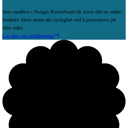
Som medlem i Norges Korforbund får koret ditt en rekke
fordeler, blant annet økt synlighet ved å presenteres på
våre sider.
Les mer om medlemskap