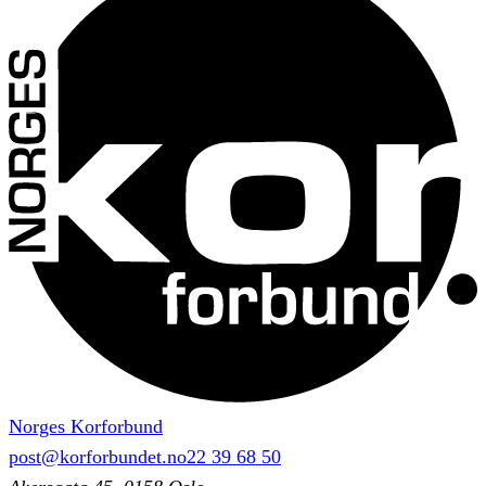
Norges Korforbund
post@korforbundet.no
22 39 68 50