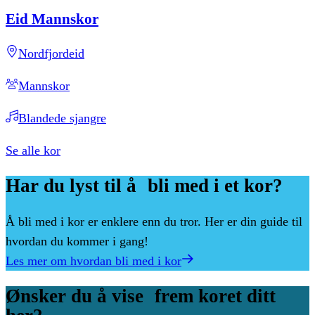
Eid
Mannskor
Nordfjordeid
Mannskor
Blandede sjangre
Se alle kor
Har
du
lyst
til
å bli
med
i
et
kor?
Å bli med i kor er enklere enn du tror. Her er din guide til
hvordan du kommer i gang!
Les mer om hvordan bli med i kor
Ønsker
du
å
vise frem
koret
ditt