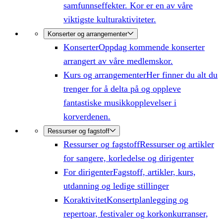
samfunnseffekter. Kor er en av våre
viktigste kulturaktiviteter.
Konserter og arrangementer
Konserter
Oppdag kommende konserter
arrangert av våre medlemskor.
Kurs og arrangementer
Her finner du alt du
trenger for å delta på og oppleve
fantastiske musikkopplevelser i
korverdenen.
Ressurser og fagstoff
Ressurser og fagstoff
Ressurser og artikler
for sangere, korledelse og dirigenter
For dirigenter
Fagstoff, artikler, kurs,
utdanning og ledige stillinger
Koraktivitet
Konsertplanlegging og
repertoar, festivaler og korkonkurranser,