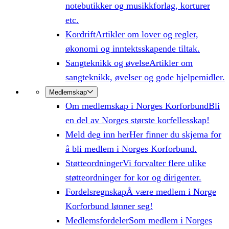
notebutikker og musikkforlag, korturer
etc.
Kordrift
Artikler om lover og regler,
økonomi og inntektsskapende tiltak.
Sangteknikk og øvelse
Artikler om
sangteknikk, øvelser og gode hjelpemidler.
Medlemskap
Om medlemskap i Norges Korforbund
Bli
en del av Norges største korfellesskap!
Meld deg inn her
Her finner du skjema for
å bli medlem i Norges Korforbund.
Støtteordninger
Vi forvalter flere ulike
støtteordninger for kor og dirigenter.
Fordelsregnskap
Å være medlem i Norge
Korforbund lønner seg!
Medlemsfordeler
Som medlem i Norges