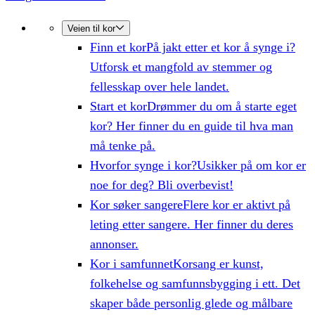
Veien til kor
Finn et kor
På jakt etter et kor å synge i?
Utforsk et mangfold av stemmer og
fellesskap over hele landet.
Start et kor
Drømmer du om å starte eget
kor? Her finner du en guide til hva man
må tenke på.
Hvorfor synge i kor?
Usikker på om kor er
noe for deg? Bli overbevist!
Kor søker sangere
Flere kor er aktivt på
leting etter sangere. Her finner du deres
annonser.
Kor i samfunnet
Korsang er kunst,
folkehelse og samfunnsbygging i ett. Det
skaper både personlig glede og målbare