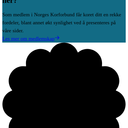
her?
Som medlem i Norges Korforbund får koret ditt en rekke
fordeler, blant annet økt synlighet ved å presenteres på
våre sider.
Les mer om medlemskap