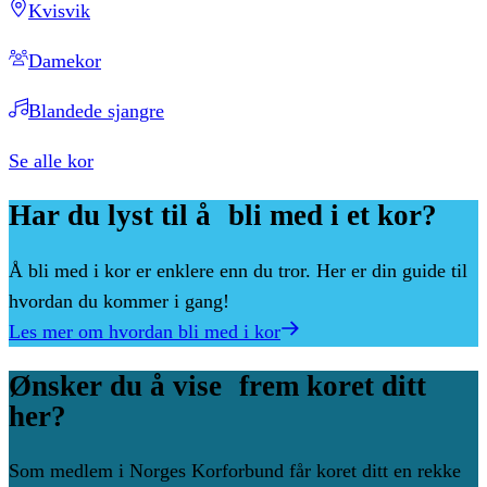
Kvisvik
Damekor
Blandede sjangre
Se alle kor
Har
du
lyst
til
å bli
med
i
et
kor?
Å bli med i kor er enklere enn du tror. Her er din guide til
hvordan du kommer i gang!
Les mer om hvordan bli med i kor
Ønsker
du
å
vise frem
koret
ditt
her?
Som medlem i Norges Korforbund får koret ditt en rekke