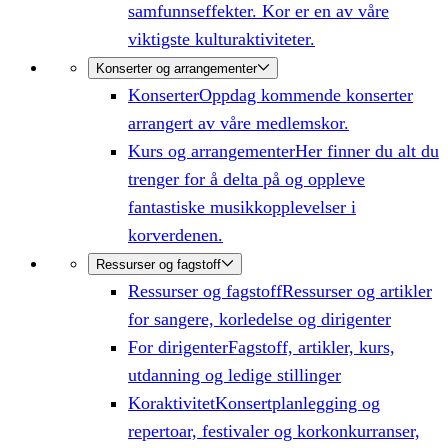
samfunnseffekter. Kor er en av våre
viktigste kulturaktiviteter.
Konserter og arrangementer
Konserter
Oppdag kommende konserter
arrangert av våre medlemskor.
Kurs og arrangementer
Her finner du alt du
trenger for å delta på og oppleve
fantastiske musikkopplevelser i
korverdenen.
Ressurser og fagstoff
Ressurser og fagstoff
Ressurser og artikler
for sangere, korledelse og dirigenter
For dirigenter
Fagstoff, artikler, kurs,
utdanning og ledige stillinger
Koraktivitet
Konsertplanlegging og
repertoar, festivaler og korkonkurranser,