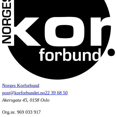
Norges Korforbund
post@korforbundet.no
22 39 68 50
Akersgata 45, 0158 Oslo
Org.nr.
969 033 917