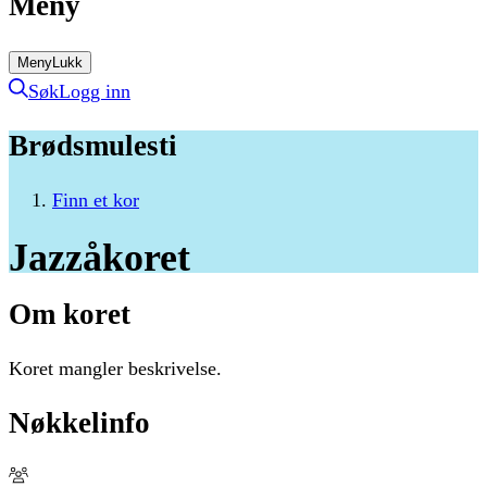
Meny
Meny
Lukk
Søk
Logg inn
Brødsmulesti
Finn et kor
Jazzåkoret
Om koret
Koret mangler beskrivelse.
Nøkkelinfo