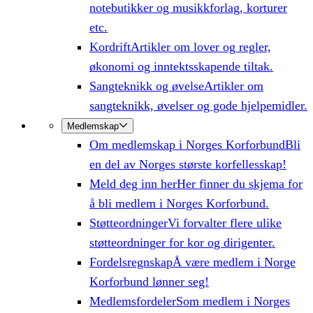
notebutikker og musikkforlag, korturer
etc.
Kordrift
Artikler om lover og regler,
økonomi og inntektsskapende tiltak.
Sangteknikk og øvelse
Artikler om
sangteknikk, øvelser og gode hjelpemidler.
Medlemskap
Om medlemskap i Norges Korforbund
Bli
en del av Norges største korfellesskap!
Meld deg inn her
Her finner du skjema for
å bli medlem i Norges Korforbund.
Støtteordninger
Vi forvalter flere ulike
støtteordninger for kor og dirigenter.
Fordelsregnskap
Å være medlem i Norge
Korforbund lønner seg!
Medlemsfordeler
Som medlem i Norges