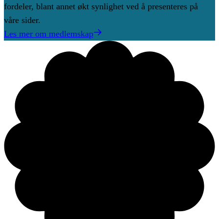
fordeler, blant annet økt synlighet ved å presenteres på
våre sider.
Les mer om medlemskap