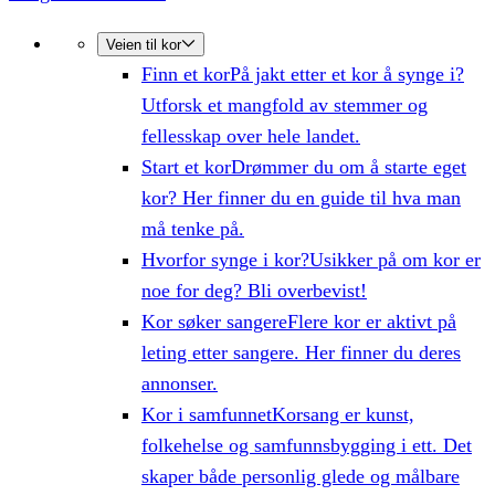
Veien til kor
Finn et kor
På jakt etter et kor å synge i?
Utforsk et mangfold av stemmer og
fellesskap over hele landet.
Start et kor
Drømmer du om å starte eget
kor? Her finner du en guide til hva man
må tenke på.
Hvorfor synge i kor?
Usikker på om kor er
noe for deg? Bli overbevist!
Kor søker sangere
Flere kor er aktivt på
leting etter sangere. Her finner du deres
annonser.
Kor i samfunnet
Korsang er kunst,
folkehelse og samfunnsbygging i ett. Det
skaper både personlig glede og målbare