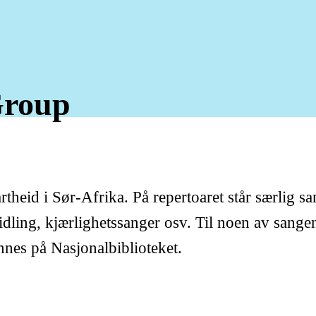
roup
heid i Sør-Afrika. På repertoaret står særlig san
idling, kjærlighetssanger osv. Til noen av sang
nnes på Nasjonalbiblioteket.