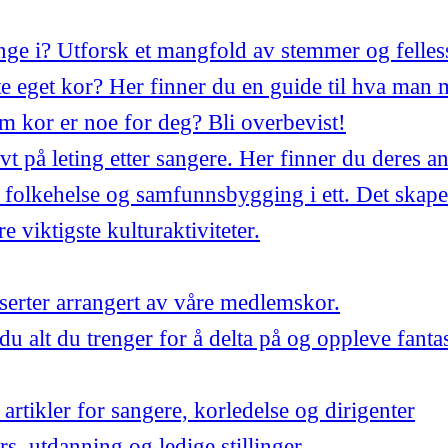
synge i? Utforsk et mangfold av stemmer og felles
 eget kor? Her finner du en guide til hva man 
m kor er noe for deg? Bli overbevist!
ivt på leting etter sangere. Her finner du deres a
 folkehelse og samfunnsbygging i ett. Det skape
 viktigste kulturaktiviteter.
ter arrangert av våre medlemskor.
du alt du trenger for å delta på og oppleve fant
artikler for sangere, korledelse og dirigenter
urs, utdanning og ledige stillinger