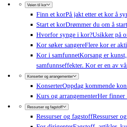
Veien til kor
Finn et kor
På jakt etter et kor å 
Start et kor
Drømmer du om å starte
Hvorfor synge i kor?
Usikker på o
Kor søker sangere
Flere kor er akt
Kor i samfunnet
Korsang er kunst,
samfunnseffekter. Kor er en av våre
Konserter og arrangementer
Konserter
Oppdag kommende konser
Kurs og arrangementer
Her finner 
Ressurser og fagstoff
Ressurser og fagstoff
Ressurser og 
For dirigenter
Fagstoff, artikler, k