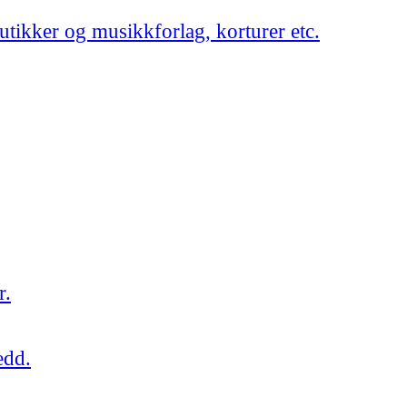
utikker og musikkforlag, korturer etc.
r.
edd.