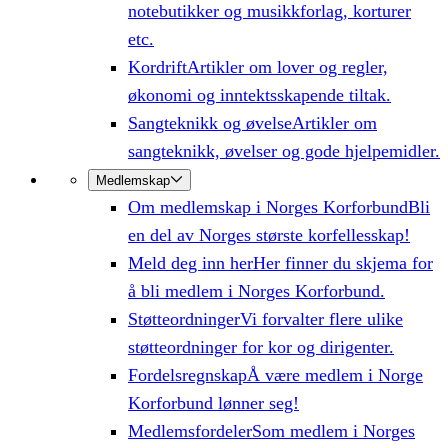
notebutikker og musikkforlag, korturer
etc.
Kordrift
Artikler om lover og regler,
økonomi og inntektsskapende tiltak.
Sangteknikk og øvelse
Artikler om
sangteknikk, øvelser og gode hjelpemidler.
Medlemskap
Om medlemskap i Norges Korforbund
Bli
en del av Norges største korfellesskap!
Meld deg inn her
Her finner du skjema for
å bli medlem i Norges Korforbund.
Støtteordninger
Vi forvalter flere ulike
støtteordninger for kor og dirigenter.
Fordelsregnskap
Å være medlem i Norge
Korforbund lønner seg!
Medlemsfordeler
Som medlem i Norges