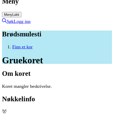
Meny
Meny
Lukk
Søk
Logg inn
Brødsmulesti
Finn et kor
Gruekoret
Om koret
Koret mangler beskrivelse.
Nøkkelinfo