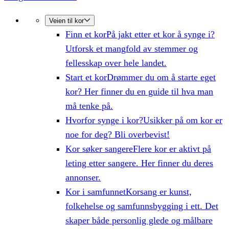
Veien til kor
Finn et kor
På jakt etter et kor å synge i?
Utforsk et mangfold av stemmer og
fellesskap over hele landet.
Start et kor
Drømmer du om å starte eget
kor? Her finner du en guide til hva man
må tenke på.
Hvorfor synge i kor?
Usikker på om kor er
noe for deg? Bli overbevist!
Kor søker sangere
Flere kor er aktivt på
leting etter sangere. Her finner du deres
annonser.
Kor i samfunnet
Korsang er kunst,
folkehelse og samfunnsbygging i ett. Det
skaper både personlig glede og målbare