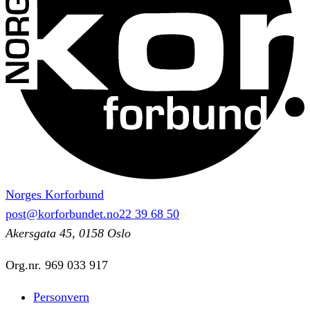
Norges Korforbund
post@korforbundet.no
22 39 68 50
Akersgata 45, 0158 Oslo
Org.nr.
969 033 917
Personvern