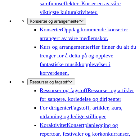
samfunnseffekter. Kor er en av våre
viktigste kulturaktiviteter.
Konserter og arrangementer
Konserter
Oppdag kommende konserter
arrangert av våre medlemskor.
Kurs og arrangementer
Her finner du alt du
trenger for å delta på og oppleve
fantastiske musikkopplevelser i
korverdenen.
Ressurser og fagstoff
Ressurser og fagstoff
Ressurser og artikler
for sangere, korledelse og dirigenter
For dirigenter
Fagstoff, artikler, kurs,
utdanning og ledige stillinger
Koraktivitet
Konsertplanlegging og
repertoar, festivaler og korkonkurranser,