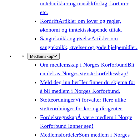
notebutikker og musikkforlag, korturer
etc.
Kordrift
Artikler om lover og regler,
økonomi og inntektsskapende tiltak.
Sangteknikk og øvelse
Artikler om
sangteknikk, øvelser og gode hjelpemidler.
Medlemskap
Om medlemskap i Norges Korforbund
Bli
en del av Norges største korfellesskap!
Meld deg inn her
Her finner du skjema for
å bli medlem i Norges Korforbund.
Støtteordninger
Vi forvalter flere ulike
støtteordninger for kor og dirigenter.
Fordelsregnskap
Å være medlem i Norge
Korforbund lønner seg!
Medlemsfordeler
Som medlem i Norges