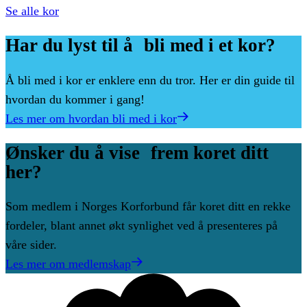
Se alle kor
Har
du
lyst
til
å bli
med
i
et
kor?
Å bli med i kor er enklere enn du tror. Her er din guide til
hvordan du kommer i gang!
Les mer om hvordan bli med i kor
Ønsker
du
å
vise frem
koret
ditt
her?
Som medlem i Norges Korforbund får koret ditt en rekke
fordeler, blant annet økt synlighet ved å presenteres på
våre sider.
Les mer om medlemskap