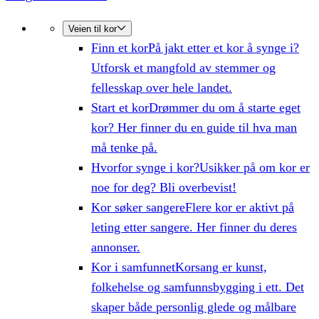
Veien til kor
Finn et kor
På jakt etter et kor å synge i?
Utforsk et mangfold av stemmer og
fellesskap over hele landet.
Start et kor
Drømmer du om å starte eget
kor? Her finner du en guide til hva man
må tenke på.
Hvorfor synge i kor?
Usikker på om kor er
noe for deg? Bli overbevist!
Kor søker sangere
Flere kor er aktivt på
leting etter sangere. Her finner du deres
annonser.
Kor i samfunnet
Korsang er kunst,
folkehelse og samfunnsbygging i ett. Det
skaper både personlig glede og målbare