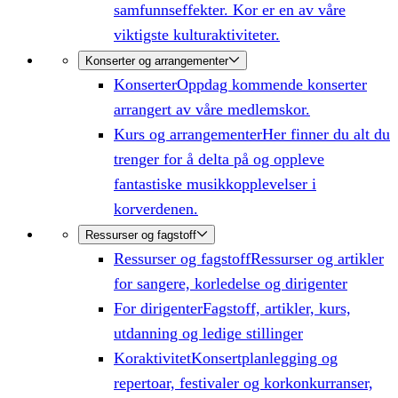
samfunnseffekter. Kor er en av våre
viktigste kulturaktiviteter.
Konserter og arrangementer
Konserter
Oppdag kommende konserter
arrangert av våre medlemskor.
Kurs og arrangementer
Her finner du alt du
trenger for å delta på og oppleve
fantastiske musikkopplevelser i
korverdenen.
Ressurser og fagstoff
Ressurser og fagstoff
Ressurser og artikler
for sangere, korledelse og dirigenter
For dirigenter
Fagstoff, artikler, kurs,
utdanning og ledige stillinger
Koraktivitet
Konsertplanlegging og
repertoar, festivaler og korkonkurranser,