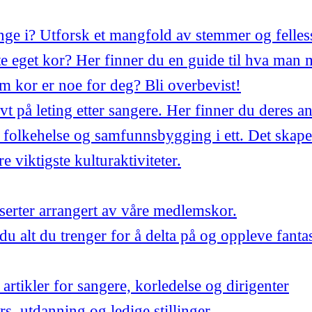
synge i? Utforsk et mangfold av stemmer og felles
 eget kor? Her finner du en guide til hva man 
m kor er noe for deg? Bli overbevist!
ivt på leting etter sangere. Her finner du deres a
 folkehelse og samfunnsbygging i ett. Det skape
 viktigste kulturaktiviteter.
ter arrangert av våre medlemskor.
du alt du trenger for å delta på og oppleve fant
artikler for sangere, korledelse og dirigenter
urs, utdanning og ledige stillinger