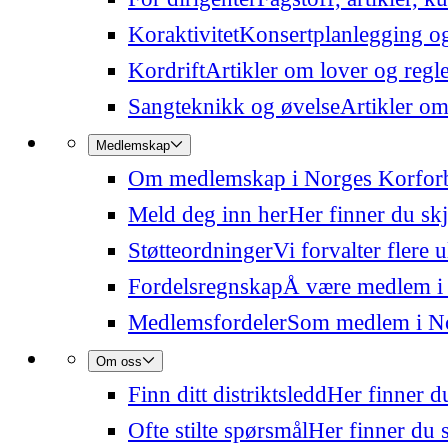
Koraktivitet
Konsertplanlegging og 
Kordrift
Artikler om lover og regl
Sangteknikk og øvelse
Artikler om
Medlemskap
Om medlemskap i Norges Korfor
Meld deg inn her
Her finner du sk
Støtteordninger
Vi forvalter flere 
Fordelsregnskap
Å være medlem i
Medlemsfordeler
Som medlem i Nor
Om oss
Finn ditt distriktsledd
Her finner du
Ofte stilte spørsmål
Her finner du s