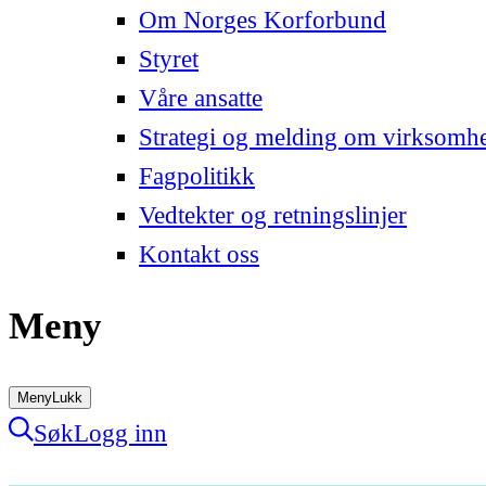
Om Norges Korforbund
Styret
Våre ansatte
Strategi og melding om virksomh
Fagpolitikk
Vedtekter og retningslinjer
Kontakt oss
Meny
Meny
Lukk
Søk
Logg inn