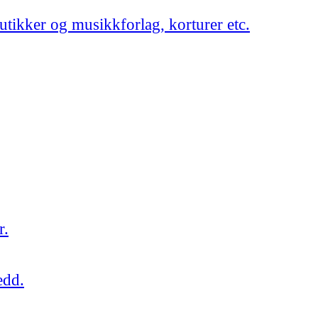
utikker og musikkforlag, korturer etc.
r.
edd.