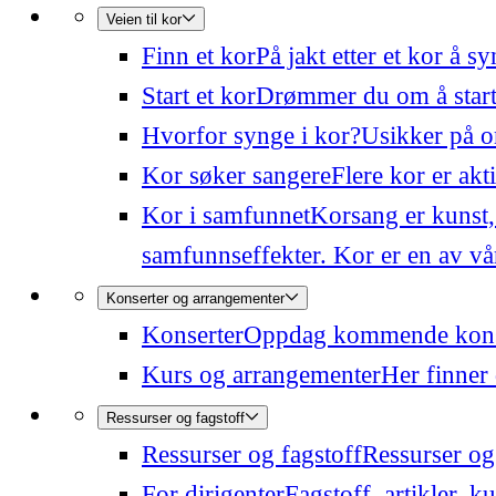
Veien til kor
Finn et kor
På jakt etter et kor å 
Start et kor
Drømmer du om å starte
Hvorfor synge i kor?
Usikker på o
Kor søker sangere
Flere kor er akt
Kor i samfunnet
Korsang er kunst,
samfunnseffekter. Kor er en av våre
Konserter og arrangementer
Konserter
Oppdag kommende konser
Kurs og arrangementer
Her finner 
Ressurser og fagstoff
Ressurser og fagstoff
Ressurser og 
For dirigenter
Fagstoff, artikler, k