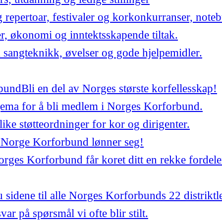
repertoar, festivaler og korkonkurranser, noteb
er, økonomi og inntektsskapende tiltak.
 sangteknikk, øvelser og gode hjelpemidler.
bund
Bli en del av Norges største korfellesskap!
jema for å bli medlem i Norges Korforbund.
ulike støtteordninger for kor og dirigenter.
 Norge Korforbund lønner seg!
ges Korforbund får koret ditt en rekke fordele
 sidene til alle Norges Korforbunds 22 distriktl
var på spørsmål vi ofte blir stilt.